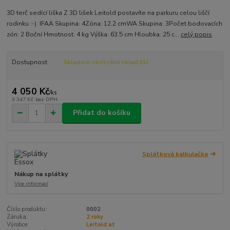
3D terč sedící liška Z 3D lišek Leitold postavíte na parkuru celou liščí
rodinku :-) IFAA Skupina: 4Zóna: 12.2 cmWA Skupina: 3Počet bodovacích
zón: 2 Boční Hmotnost: 4 kg Výška: 63.5 cm Hloubka: 25 c...
celý popis
Dostupnost
Skladem centrální sklad EU
4 050 Kč
/
ks
3 347 Kč
bez DPH
Přidat do košíku
Splátková kalkulačka
Nákup na splátky
Více informací
Číslo produktu:
0002
Záruka:
2 roky
Výrobce:
Leitold.at