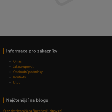
Informace pro zákazníky
O nás
Jak nakupovat
Obchodní podmínky
Kontakty
Blog
Nejčtenější na blogu
Sraz detektorářů na Bozeňově (zipsy.cz)