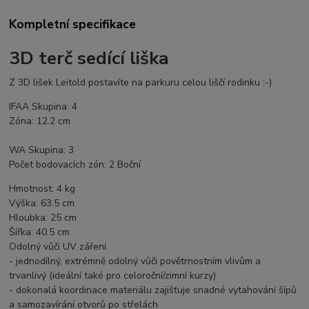
Kompletní specifikace
3D terč sedící liška
Z 3D lišek Leitold postavíte na parkuru celou liščí rodinku :-)
IFAA Skupina: 4
Zóna: 12.2 cm
WA Skupina: 3
Počet bodovacích zón: 2 Boční
Hmotnost: 4 kg
Výška: 63.5 cm
Hloubka: 25 cm
Šířka: 40.5 cm
Odolný vůči UV záření.
- jednodílný, extrémně odolný vůči povětrnostním vlivům a
trvanlivý (ideální také pro celoroční/zimní kurzy)
- dokonalá koordinace materiálu zajišťuje snadné vytahování šípů
a samozavírání otvorů po střelách