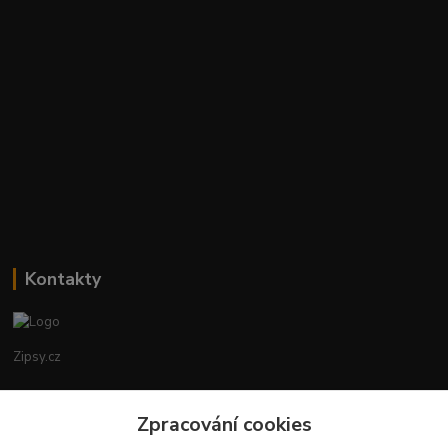
Kontakty
Zipsy.cz
Tomáš Prejza
+420774877333
Zpracování cookies
(Po-Čtv, 8-15 hod.)