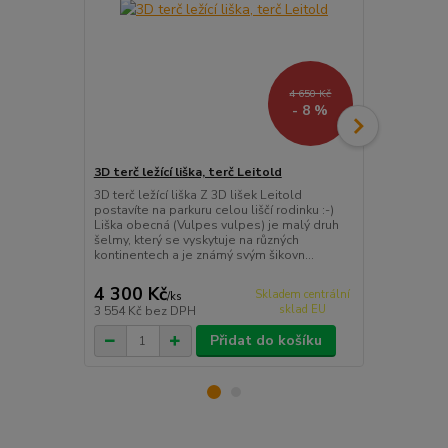
4 650 Kč
- 8 %
3D terč ležící liška, terč Leitold
3D terč lišk
3D terč ležící liška Z 3D lišek Leitold
3D terč lišk
postavíte na parkuru celou liščí rodinku :-)
je malý druh 
Liška obecná (Vulpes vulpes) je malý druh
různých kont
šelmy, který se vyskytuje na různých
šikovným zp
kontinentech a je známý svým šikovn...
různým prostř
4 300 Kč
5 400 Kč
Skladem centrální
/
ks
sklad EU
3 554 Kč
bez DPH
4 463 Kč
bez
Přidat do košíku