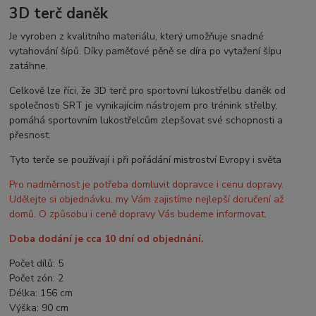
3D terč daněk
Je vyroben z kvalitního materiálu, který umožňuje snadné
vytahování šípů. Díky paměťové pěně se díra po vytažení šípu
zatáhne.
Celkově lze říci, že 3D terč pro sportovní lukostřelbu daněk od
společnosti SRT je vynikajícím nástrojem pro trénink střelby,
pomáhá sportovním lukostřelcům zlepšovat své schopnosti a
přesnost.
Tyto terče se používají i při pořádání mistroství Evropy i světa
Pro nadměrnost je potřeba domluvit dopravce i cenu dopravy.
Udělejte si objednávku, my Vám zajistíme nejlepší doručení až
domů. O způsobu i ceně dopravy Vás budeme informovat.
Doba dodání je cca 10 dní od objednání.
Počet dílů
:
5
Počet zón
:
2
Délka
:
156
cm
Výška:
90 cm