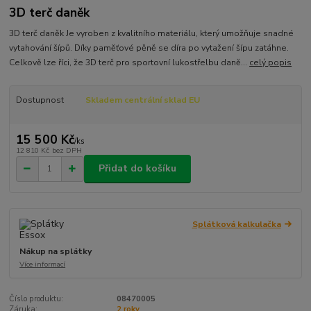
3D terč daněk
3D terč daněk Je vyroben z kvalitního materiálu, který umožňuje snadné
vytahování šípů. Díky paměťové pěně se díra po vytažení šípu zatáhne.
Celkově lze říci, že 3D terč pro sportovní lukostřelbu daně...
celý popis
Dostupnost
Skladem centrální sklad EU
15 500 Kč
/
ks
12 810 Kč
bez DPH
Přidat do košíku
Splátková kalkulačka
Nákup na splátky
Více informací
Číslo produktu:
08470005
Záruka:
2 roky