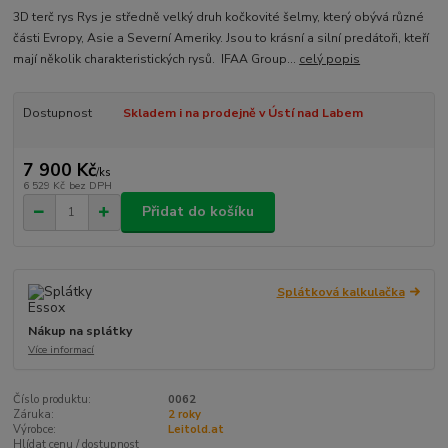
3D terč rys Rys je středně velký druh kočkovité šelmy, který obývá různé
části Evropy, Asie a Severní Ameriky. Jsou to krásní a silní predátoři, kteří
mají několik charakteristických rysů. IFAA Group...
celý popis
Dostupnost
Skladem i na prodejně v Ústí nad Labem
7 900 Kč
/
ks
6 529 Kč
bez DPH
Přidat do košíku
Splátková kalkulačka
Nákup na splátky
Více informací
Číslo produktu:
0062
Záruka:
2 roky
Výrobce:
Leitold.at
Hlídat cenu / dostupnost