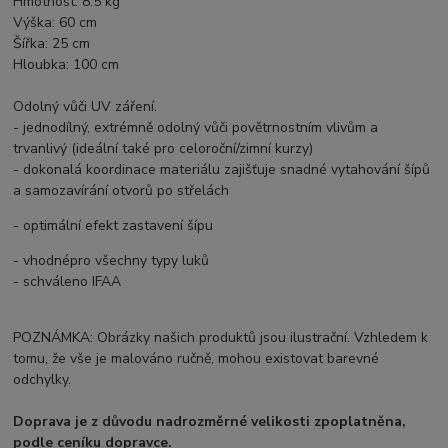
Hmotnost: 8.5 kg
Výška: 60 cm
Šířka: 25 cm
Hloubka: 100 cm
Odolný vůči UV záření.
- jednodílný, extrémně odolný vůči povětrnostním vlivům a
trvanlivý (ideální také pro celoroční/zimní kurzy)
- dokonalá koordinace materiálu zajišťuje snadné vytahování šípů
a samozavírání otvorů po střelách
- optimální efekt zastavení šípu
- vhodnépro všechny typy luků
- schváleno IFAA
POZNÁMKA: Obrázky našich produktů jsou ilustrační. Vzhledem k
tomu, že vše je malováno ručně, mohou existovat barevné
odchylky.
Doprava je z důvodu nadrozměrné velikosti zpoplatněna,
podle ceníku dopravce.