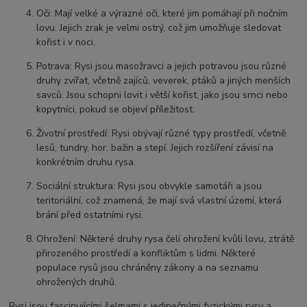
Oči: Mají velké a výrazné oči, které jim pomáhají při nočním
lovu. Jejich zrak je velmi ostrý, což jim umožňuje sledovat
kořist i v noci.
Potrava: Rysi jsou masožravci a jejich potravou jsou různé
druhy zvířat, včetně zajíců, veverek, ptáků a jiných menších
savců. Jsou schopni lovit i větší kořist, jako jsou srnci nebo
kopytníci, pokud se objeví příležitost.
Životní prostředí: Rysi obývají různé typy prostředí, včetně
lesů, tundry, hor, bažin a stepí. Jejich rozšíření závisí na
konkrétním druhu rysa.
Sociální struktura: Rysi jsou obvykle samotáři a jsou
teritoriální, což znamená, že mají svá vlastní území, která
brání před ostatními rysi.
Ohrožení: Některé druhy rysa čelí ohrožení kvůli lovu, ztrátě
přirozeného prostředí a konfliktům s lidmi. Některé
populace rysů jsou chráněny zákony a na seznamu
ohrožených druhů.
Rysi jsou fascinujícími šelmami s jedinečnými fyzickými rysy a