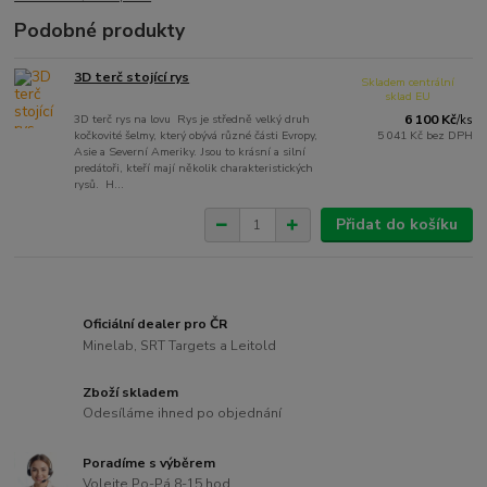
Podobné produkty
3D terč stojící rys
Skladem centrální
sklad EU
3D terč rys na lovu Rys je středně velký druh
6 100 Kč
/
ks
kočkovité šelmy, který obývá různé části Evropy,
5 041 Kč
bez DPH
Asie a Severní Ameriky. Jsou to krásní a silní
predátoři, kteří mají několik charakteristických
rysů. H...
Přidat do košíku
Oficiální dealer pro ČR
Minelab, SRT Targets a Leitold
Zboží skladem
Odesíláme ihned po objednání
Poradíme s výběrem
Volejte Po-Pá 8-15 hod.