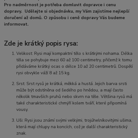
Pro nadměrnost je potřeba domluvit dopravce i cenu
dopravy. Udělejte si objednávku, my Vám zajistíme nejlepší
doručení až domů. O způsobu i ceně dopravy Vás budeme
informovat.
Zde je krátký popis rysa:
Velikost: Rysi mají kompaktní tělo s krátkými nohama. Délka
těla se pohybuje mezi 60 až 100 centimetry, přičemž k tomu
přidáváme krátký ocas o délce 10 až 20 centimetrů. Dospělí
rysi obvykle váží 8 až 15 kg.
Srst: Srst rysů je krátká, měkká a hustá. Jejich barva srsti
může být odstíněna od šedého po hnědou, a mají často
několik tmavších pruhů nebo skvrn na těle. Většina rysů má
také charakteristické chmýří kolem tváří, které připomíná
vousy.
Uši: Rysi jsou známí svými velkými, trojúhelníkovitými ušima,
která mají chlupy na koncích, což je další charakteristický
znak.