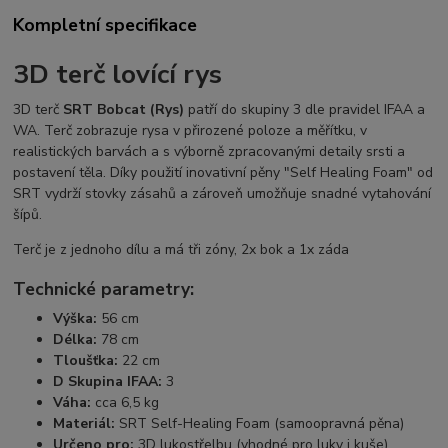
Kompletní specifikace
3D terč lovící rys
3D terč
SRT Bobcat (Rys)
patří do skupiny 3 dle pravidel IFAA a
WA. Terč zobrazuje rysa v přirozené poloze a měřítku, v
realistických barvách a s výborně zpracovanými detaily srsti a
postavení těla. Díky použití inovativní pěny "Self Healing Foam" od
SRT vydrží stovky zásahů a zároveň umožňuje snadné vytahování
šípů.
Terč je z jednoho dílu a má tři zóny, 2x bok a 1x záda
Technické parametry:
Výška:
56 cm
Délka:
78 cm
Tloušťka:
22 cm
D Skupina IFAA:
3
Váha:
cca 6,5 kg
Materiál:
SRT Self-Healing Foam (samoopravná pěna)
Určeno pro:
3D lukostřelbu (vhodné pro luky i kuše)