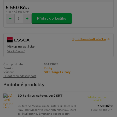
5 550 Kč
/
ks
4 587 Kč
bez DPH
Přidat do košíku
Splátková kalkulačka
Nákup na splátky
Více informací
Číslo produktu:
08473025
Záruka:
2 roky
Výrobce:
SRT Targets Italy
Hlídat cenu / dostupnost
Podobné produkty
3D terč rys na lovu, terč SRT
Skladem centrální
sklad EU
3D terč rys Vysoká kvalita materiálů: Terče SRT
7 500 Kč
/
ks
Italy jsou vyrobeny z kvalitních materiálů, které
6 198 Kč
bez DPH
zajišťují dlouhou životnost a odolnost proti