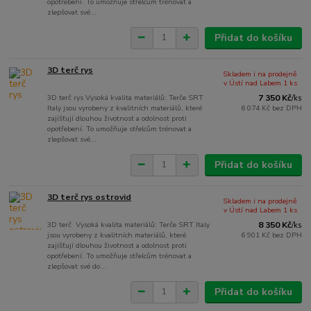
opotřebení. To umožňuje střelcům trénovat a
zlepšovat své...
Přidat do košíku
3D terč rys
Skladem i na prodejně
v Ústí nad Labem 1 ks
3D terč rys Vysoká kvalita materiálů: Terče SRT
7 350 Kč
/
ks
Italy jsou vyrobeny z kvalitních materiálů, které
6 074 Kč
bez DPH
zajišťují dlouhou životnost a odolnost proti
opotřebení. To umožňuje střelcům trénovat a
zlepšovat své...
Přidat do košíku
3D terč rys ostrovid
Skladem i na prodejně
v Ústí nad Labem 1 ks
3D terč Vysoká kvalita materiálů: Terče SRT Italy
8 350 Kč
/
ks
jsou vyrobeny z kvalitních materiálů, které
6 901 Kč
bez DPH
zajišťují dlouhou životnost a odolnost proti
opotřebení. To umožňuje střelcům trénovat a
zlepšovat své do...
Přidat do košíku