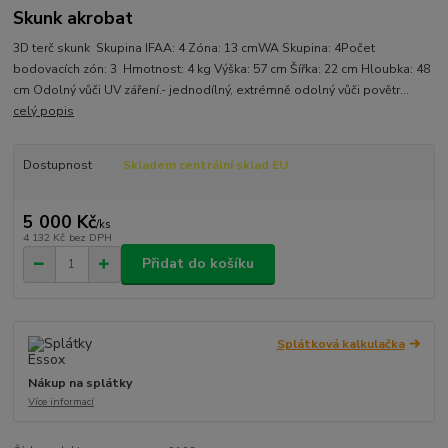
Skunk akrobat
3D terč skunk Skupina IFAA: 4 Zóna: 13 cmWA Skupina: 4Počet
bodovacích zón: 3 Hmotnost: 4 kg Výška: 57 cm Šířka: 22 cm Hloubka: 48
cm Odolný vůči UV záření.- jednodílný, extrémně odolný vůči povětr...
celý popis
Dostupnost
Skladem centrální sklad EU
5 000 Kč
/
ks
4 132 Kč
bez DPH
Přidat do košíku
Splátková kalkulačka
Nákup na splátky
Více informací