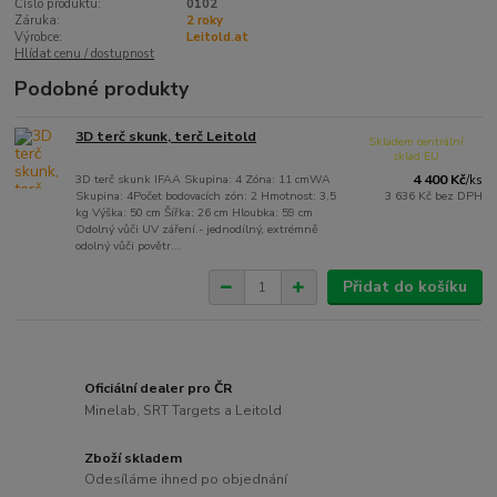
Číslo produktu:
0102
Záruka:
2 roky
Výrobce:
Leitold.at
Hlídat cenu / dostupnost
Podobné produkty
3D terč skunk, terč Leitold
Skladem centrální
sklad EU
3D terč skunk IFAA Skupina: 4 Zóna: 11 cmWA
4 400 Kč
/
ks
Skupina: 4Počet bodovacích zón: 2 Hmotnost: 3,5
3 636 Kč
bez DPH
kg Výška: 50 cm Šířka: 26 cm Hloubka: 59 cm
Odolný vůči UV záření.- jednodílný, extrémně
odolný vůči povětr...
Přidat do košíku
Oficiální dealer pro ČR
Minelab, SRT Targets a Leitold
Zboží skladem
Odesíláme ihned po objednání