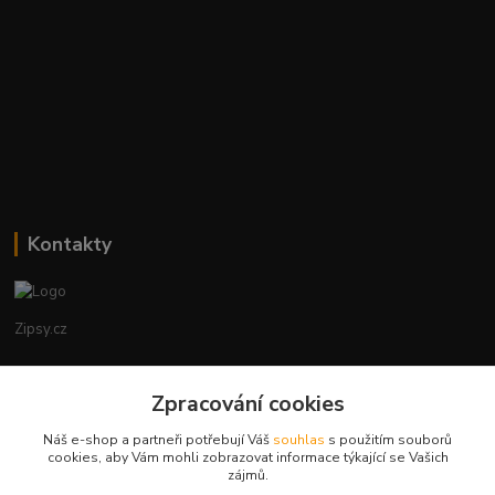
Kontakty
Zipsy.cz
Tomáš Prejza
Zpracování cookies
+420774877333
(Po-Čtv, 8-15 hod.)
Náš e-shop a partneři potřebují Váš
souhlas
s použitím souborů
cookies, aby Vám mohli zobrazovat informace týkající se Vašich
obchod@zipsy.cz
zájmů.