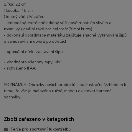
Šířka: 22 cm
Hloubka: 48 cm
Odolný vůči UV záření.
- jednodílný, extrémně odolný vůči povětrnostním vlivům a
trvanlivý (ideální také pro celoroční/zimní kurzy)
- dokonalá koordinace materiálu zajišťuje snadné vytahování šípů
a samozavírání otvorů po střelách
- optimální efekt zastavení šípu
- vhodnépro všechny typy luků
- schváleno IFAA
POZNÁMKA: Obrázky našich produktů jsou ilustrační. Vzhledem k
tomu, že vše je malováno ručně, mohou existovat barevné
odchylky.
Zboží zařazeno v kategoriích
Terče pro sportovní lukostřelbu