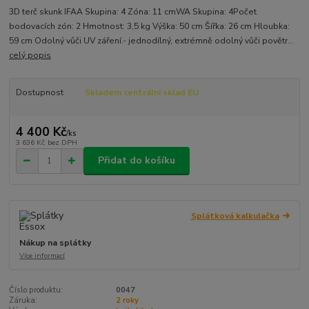
3D terč skunk IFAA Skupina: 4 Zóna: 11 cmWA Skupina: 4Počet
bodovacích zón: 2 Hmotnost: 3,5 kg Výška: 50 cm Šířka: 26 cm Hloubka:
59 cm Odolný vůči UV záření.- jednodílný, extrémně odolný vůči povětr...
celý popis
Dostupnost
Skladem centrální sklad EU
4 400 Kč
/
ks
3 636 Kč
bez DPH
Přidat do košíku
Splátková kalkulačka
Nákup na splátky
Více informací
Číslo produktu:
0047
Záruka:
2 roky