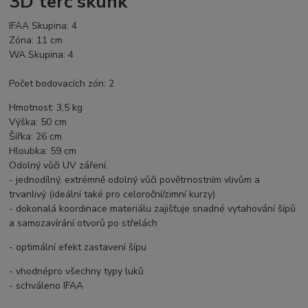
3D terč skunk
IFAA Skupina: 4
Zóna: 11 cm
WA Skupina: 4
Počet bodovacích zón: 2
Hmotnost: 3,5 kg
Výška: 50 cm
Šířka: 26 cm
Hloubka: 59 cm
Odolný vůči UV záření.
- jednodílný, extrémně odolný vůči povětrnostním vlivům a
trvanlivý (ideální také pro celoroční/zimní kurzy)
- dokonalá koordinace materiálu zajišťuje snadné vytahování šípů
a samozavírání otvorů po střelách
- optimální efekt zastavení šípu
- vhodnépro všechny typy luků
- schváleno IFAA