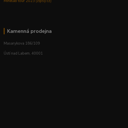
Minelab tour 2023 (zipsy.cz)
Kamenná prodejna
Masarykova 186/109
Ústí nad Labem, 40001