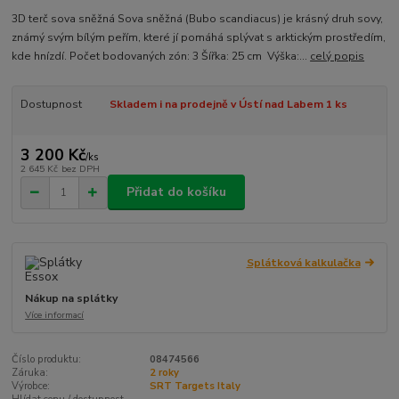
3D terč sova sněžná Sova sněžná (Bubo scandiacus) je krásný druh sovy,
známý svým bílým peřím, které jí pomáhá splývat s arktickým prostředím,
kde hnízdí. Počet bodovaných zón: 3 Šířka: 25 cm Výška:...
celý popis
Dostupnost
Skladem i na prodejně v Ústí nad Labem 1 ks
3 200 Kč
/
ks
2 645 Kč
bez DPH
Přidat do košíku
Splátková kalkulačka
Nákup na splátky
Více informací
Číslo produktu:
08474566
Záruka:
2 roky
Výrobce:
SRT Targets Italy