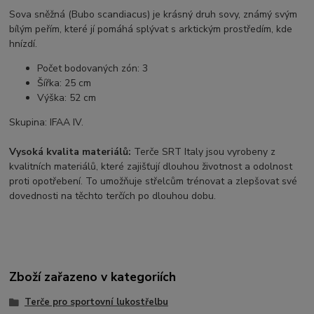
Sova sněžná (Bubo scandiacus) je krásný druh sovy, známý svým
bílým peřím, které jí pomáhá splývat s arktickým prostředím, kde
hnízdí.
Počet bodovaných zón
:
3
Šířka
:
25
cm
Výška:
52 cm
Skupina: IFAA IV.
Vysoká kvalita materiálů:
Terče SRT Italy jsou vyrobeny z
kvalitních materiálů, které zajišťují dlouhou životnost a odolnost
proti opotřebení. To umožňuje střelcům trénovat a zlepšovat své
dovednosti na těchto terčích po dlouhou dobu.
Zboží zařazeno v kategoriích
Terče pro sportovní lukostřelbu