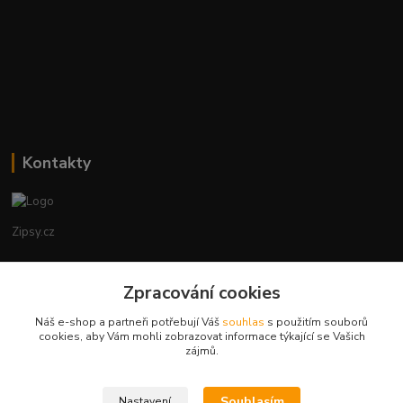
Kontakty
Zipsy.cz
Tomáš Prejza
Zpracování cookies
+420774877333
(Po-Čtv, 8-15 hod.)
Náš e-shop a partneři potřebují Váš
souhlas
s použitím souborů
cookies, aby Vám mohli zobrazovat informace týkající se Vašich
obchod@zipsy.cz
zájmů.
Souhlasím
Nastavení