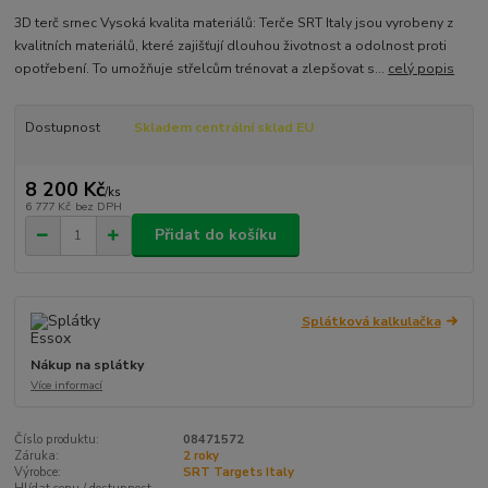
3D terč srnec Vysoká kvalita materiálů: Terče SRT Italy jsou vyrobeny z
kvalitních materiálů, které zajišťují dlouhou životnost a odolnost proti
opotřebení. To umožňuje střelcům trénovat a zlepšovat s...
celý popis
Dostupnost
Skladem centrální sklad EU
8 200 Kč
/
ks
6 777 Kč
bez DPH
Přidat do košíku
Splátková kalkulačka
Nákup na splátky
Více informací
Číslo produktu:
08471572
Záruka:
2 roky
Výrobce:
SRT Targets Italy