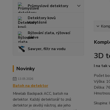
Průmyslové detektory
Detektory kovů
vodotěsné
Kompl
Rýžování zlata, rýžovací
pánve
Komple
Sawyer, filtr na vodu
3D t
I na tak
Novinky
Počet bo
13.05.2026
Výška: 1
Batoh na detektor
Délka: 7
Hmotnost
Minelab Backpack ACC, batoh na
detektor. Každý detektorář to zná:
Skupina: I
detektor je skvělý nástroj, ale jeho