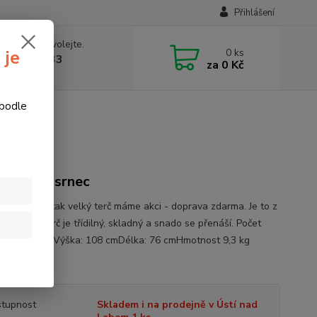
Přihlášení
 si rady? Zavolejte.
0
ks
 je
774877333
za
0 Kč
v, 8-15 hod.)
 podle
, terč SRT
ílný terč srnec
č srnec I na tak velký terč máme akci - doprava zdarma. Je to z
vodu, že terč je třídilný, skladný a snado se přenáší. Počet
ných zón: 2Výška: 108 cmDélka: 76 cmHmotnost 9,3 kg
.
celý popis
tupnost
Skladem i na prodejně v Ústí nad