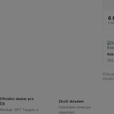
6 
5 6
Nák
Více
Číslo p
Výrobc
Oficiální dealer pro
Zboží skladem
ČR
Odesíláme ihned po
Minelab, SRT Targets a
objednání