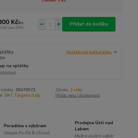
Labem 1 ks
800 Kč
/
ks
Přidat do košíku
20 Kč
bez DPH
Splátková kalkulačka
up na splátky
 informací
roduktu:
08470572
Záruka:
2 roky
e:
SRT Targets Italy
Hlídat cenu / dostupnost
Prodejna Ústí nad
Poradíme s výběrem
Labem
Volejte Po-Pá 8-15 hod.
Možný osobní odběr