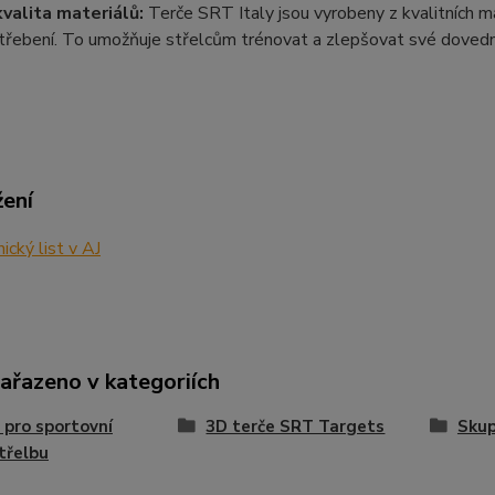
valita materiálů:
Terče SRT Italy jsou vyrobeny z kvalitních ma
třebení. To umožňuje střelcům trénovat a zlepšovat své dovedno
žení
ický list v AJ
zařazeno v kategoriích
 pro sportovní
3D terče SRT Targets
Skup
třelbu