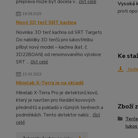
přeprava může být docela v...
číst celé
Vysoká k
proti opo
18.09.2025
Nový 3D terč SRT kachna
Novinka: 3D terč kachna od SRT Targets
Do nabídky 3D terčů pro lukostřelbu
přibyl nový model – kachna (kat. č.
3D22BOAN) od renomovaného výrobce
Ke sta
SRT ...
číst celé
techn
15.03.2023
Minelab X-Terra je na skladě
Minelab X-Terra Pro je detektorů kovů,
který je navržen pro hledání kovových
Zboží 
předmětů a pokladů v různých terénech a
podmínkách. Tento detektor nabíz...
číst
Terče
celé
lukos