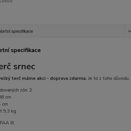
Leitold
etní specifikace
tní specifikace
erč srnec
 velký terč máme akci - doprava zdarma.
Je to z toho důvodu, ž
dovaných zón: 2
08 cm
6 cm
 9,3 kg
FAA III.