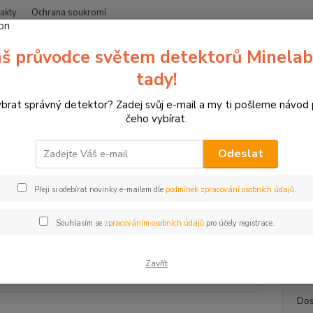
akty
Ochrana soukromí
Nevíte
š průvodce světem detektorů Minelab
Hledat
+420
(Po-Čt
tady!
ybrat správný detektor? Zadej svůj e-mail a my ti pošleme návod
erče pro sportovní lukostřelbu
3D terče SRT Targets
3D terč srnec
čeho vybírat.
erč srnec, terč SRT
Odeslat
Tříd
Přeji si odebírat novinky e-mailem dle
podmínek zpracování osobních údajů
.
3D ter
toho dů
Souhlasím se
zpracováním osobních údajů
pro účely registrace.
bodova
Skup..
Zavřít
Dos