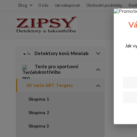
Blog
O nás
Jak nakupovat
Obchodní podmínky
Kont
Vá
Jak v
Úvod
T
Detektory kovů Minelab
3D t
Terče pro sportovní
lukostřelbu
Akce
3D terče SRT Targets
Skupina 1
Skupina 2
Skupina 3