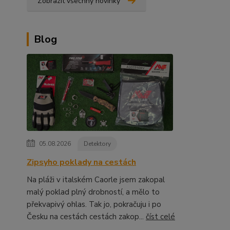
Zobrazit všechny novinky
Blog
05.08.2026
Detektory
Zipsyho poklady na cestách
Na pláži v italském Caorle jsem zakopal
malý poklad plný drobností, a mělo to
překvapivý ohlas. Tak jo, pokračuju i po
Česku na cestách cestách zakop...
číst celé