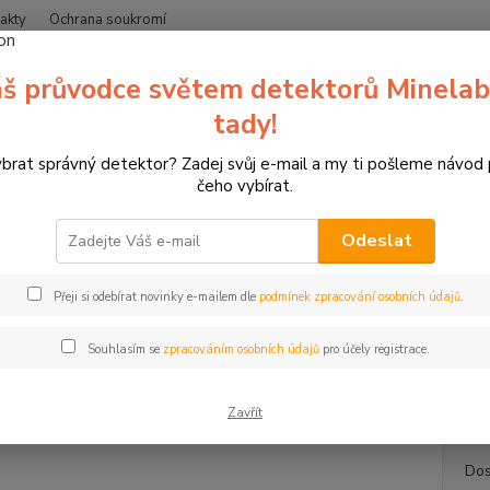
akty
Ochrana soukromí
Nevíte
š průvodce světem detektorů Minelab
Hledat
+420
(Po-Čt
tady!
ybrat správný detektor? Zadej svůj e-mail a my ti pošleme návod
erče pro sportovní lukostřelbu
3D terče Leitold
3D terč stojící surik
čeho vybírat.
rč stojící surikata, Leitold
Odeslat
Suri
Přeji si odebírat novinky e-mailem dle
podmínek zpracování osobních údajů
.
3D terč
oblibě
Souhlasím se
zpracováním osobních údajů
pro účely registrace.
Zóna: 
popis
Zavřít
Dos