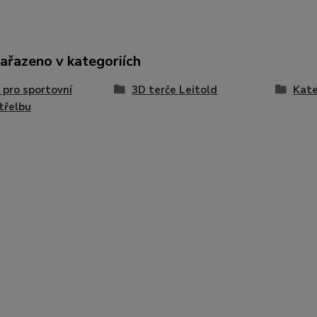
zařazeno v kategoriích
 pro sportovní
3D terče Leitold
Kate
třelbu