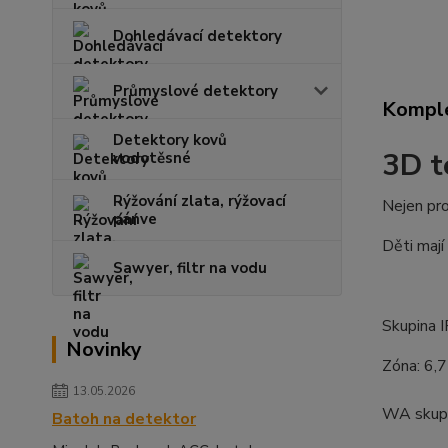
Dohledávací detektory
Průmyslové detektory
Komple
Detektory kovů
3D t
vodotěsné
Rýžování zlata, rýžovací
Nejen pro
pánve
Děti mají
Sawyer, filtr na vodu
Skupina 
Novinky
Zóna: 6,
13.05.2026
WA skupi
Batoh na detektor