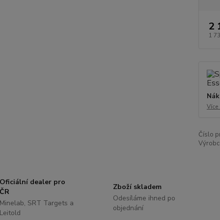
2 
1 7
Nák
Více
Číslo p
Výrobc
Oficiální dealer pro
Zboží skladem
ČR
Odesíláme ihned po
Minelab, SRT Targets a
objednání
Leitold