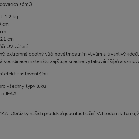
dovacích zón: 3
: 1,2 kg
3 cm
 cm
 21 cm
či UV záření.
lný, extrémně odolný vůči povětrnostním vlivům a trvanlivý (ideáln
á koordinace materiálu zajišťuje snadné vytahování šípů a samoza
ní efekt zastavení šípu
pro všechny typy luků
eno IFAA
: Obrázky našich produktů jsou ilustrační. Vzhledem k tomu, ž