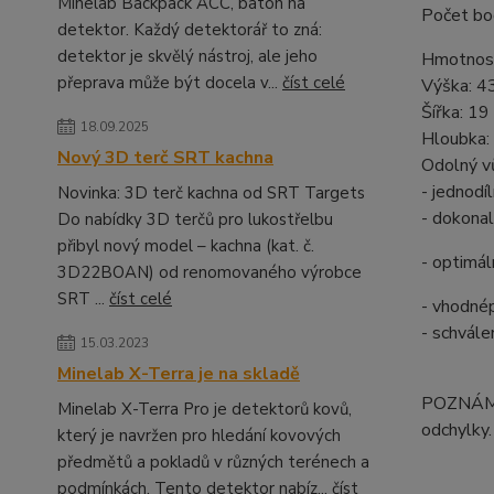
Minelab Backpack ACC, batoh na
Počet bo
detektor. Každý detektorář to zná:
detektor je skvělý nástroj, ale jeho
Hmotnost
přeprava může být docela v...
číst celé
Výška: 4
Šířka: 19
18.09.2025
Hloubka:
Nový 3D terč SRT kachna
Odolný vů
- jednodí
Novinka: 3D terč kachna od SRT Targets
- dokonal
Do nabídky 3D terčů pro lukostřelbu
přibyl nový model – kachna (kat. č.
- optimál
3D22BOAN) od renomovaného výrobce
SRT ...
číst celé
- vhodné
- schvál
15.03.2023
Minelab X-Terra je na skladě
POZNÁMKA
Minelab X-Terra Pro je detektorů kovů,
odchylky.
který je navržen pro hledání kovových
předmětů a pokladů v různých terénech a
podmínkách. Tento detektor nabíz...
číst