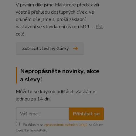
V prvním díle jsme Manticore představili
včetně přehledu dostupných cívek, ve
druhém díle jsme si prošli základní
nastavení se standardní cívkou M11. ...
číst
celé
Zobrazit všechny články
Nepropásněte novinky, akce
a slevy!
Můžete se kdykoli odhlásit. Zasíláme
jednou za 14 dní.
Přihlásit se
Souhlasím se
zpracováním osobních údajů
za účelem
rozesílky newsletteru.