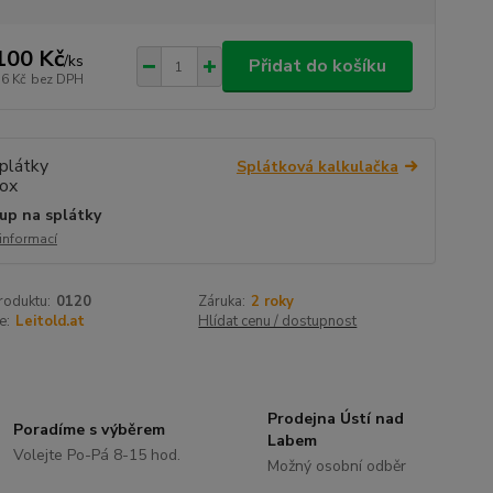
100 Kč
/
ks
Přidat do košíku
36 Kč
bez DPH
Splátková kalkulačka
up na splátky
 informací
roduktu:
0120
Záruka:
2 roky
e:
Leitold.at
Hlídat cenu / dostupnost
Prodejna Ústí nad
Poradíme s výběrem
Labem
Volejte Po-Pá 8-15 hod.
Možný osobní odběr