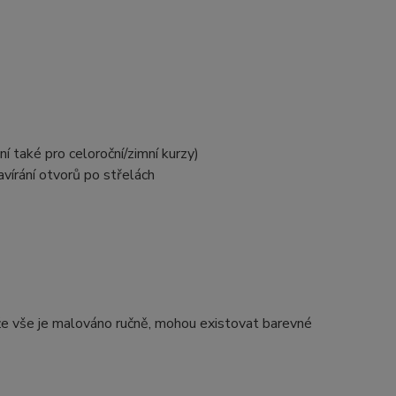
í také pro celoroční/zimní kurzy)
vírání otvorů po střelách
e vše je malováno ručně, mohou existovat barevné