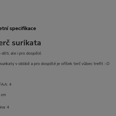
tní specifikace
erč surikata
 děti, ale i pro dospělé.
 surikaty v oblibě a pro dospělé je oříšek terč vůbec trefit :-D
IFAA: 4
7 cm
na: 4