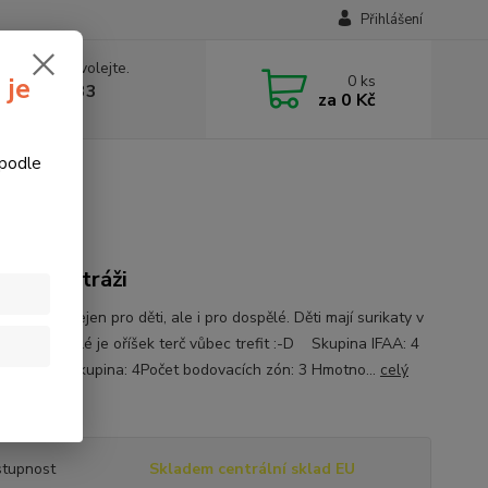
Přihlášení
 si rady? Zavolejte.
0
ks
 je
774877333
za
0 Kč
v, 8-15 hod.)
 podle
ata, Leitold
kata na stráži
 surikata Nejen pro děti, ale i pro dospělé. Děti mají surikaty v
 a pro dospělé je oříšek terč vůbec trefit :-D Skupina IFAA: 4
6,7 cmWA skupina: 4Počet bodovacích zón: 3 Hmotno...
celý
tupnost
Skladem centrální sklad EU