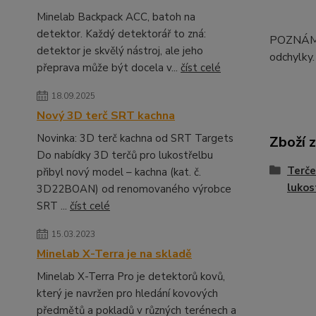
Minelab Backpack ACC, batoh na
detektor. Každý detektorář to zná:
POZNÁMKA
detektor je skvělý nástroj, ale jeho
odchylky.
přeprava může být docela v...
číst celé
18.09.2025
Nový 3D terč SRT kachna
Novinka: 3D terč kachna od SRT Targets
Zboží 
Do nabídky 3D terčů pro lukostřelbu
Terče
přibyl nový model – kachna (kat. č.
lukos
3D22BOAN) od renomovaného výrobce
SRT ...
číst celé
15.03.2023
Minelab X-Terra je na skladě
Minelab X-Terra Pro je detektorů kovů,
který je navržen pro hledání kovových
předmětů a pokladů v různých terénech a