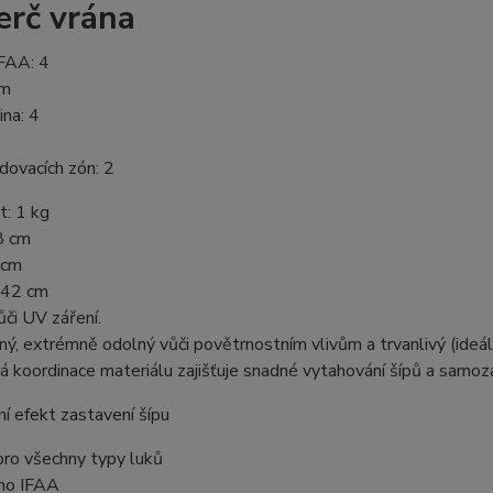
erč vrána
IFAA: 4
cm
na: 4
dovacích zón: 2
: 1 kg
8 cm
 cm
 42 cm
či UV záření.
lný, extrémně odolný vůči povětrnostním vlivům a trvanlivý (ideáln
á koordinace materiálu zajišťuje snadné vytahování šípů a samoza
ní efekt zastavení šípu
pro všechny typy luků
eno IFAA