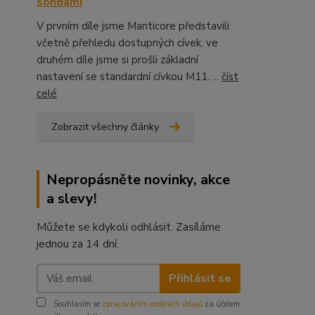
sondami
V prvním díle jsme Manticore představili
včetně přehledu dostupných cívek, ve
druhém díle jsme si prošli základní
nastavení se standardní cívkou M11. ...
číst
celé
Zobrazit všechny články
Nepropásněte novinky, akce
a slevy!
Můžete se kdykoli odhlásit. Zasíláme
jednou za 14 dní.
Přihlásit se
Souhlasím se
zpracováním osobních údajů
za účelem