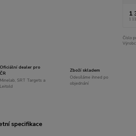
1 
1 1
Číslo p
Výrobc
Oficiální dealer pro
Zboží skladem
ČR
Odesíláme ihned po
Minelab, SRT Targets a
objednání
Leitold
tní specifikace