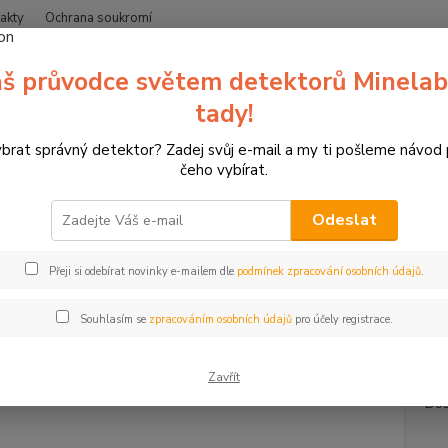
akty
Ochrana soukromí
Nevíte
š průvodce světem detektorů Minelab
Hledat
+420
(Po-Čt
tady!
ybrat správný detektor? Zadej svůj e-mail a my ti pošleme návod
erče pro sportovní lukostřelbu
3D terče Leitold
3D terč vrána
čeho vybírat.
erč vrána
Odeslat
3D ter
Přeji si odebírat novinky e-mailem dle
podmínek zpracování osobních údajů
.
bodova
Hloubk
Souhlasím se
zpracováním osobních údajů
pro účely registrace.
vůči po
Zavřít
Dos