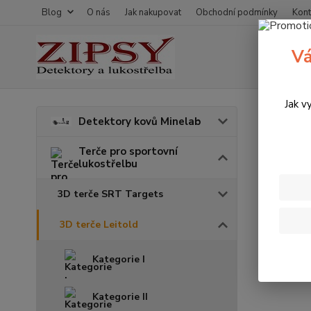
Blog
O nás
Jak nakupovat
Obchodní podmínky
Kont
Vá
Jak v
Úvod
T
Detektory kovů Minelab
3D t
Terče pro sportovní
lukostřelbu
3D terče SRT Targets
3D terče Leitold
Kategorie I
Kategorie II