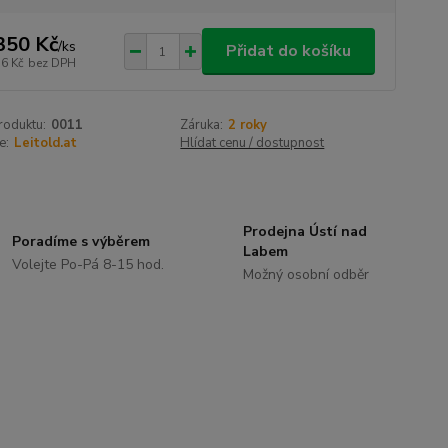
350 Kč
/
ks
Přidat do košíku
16 Kč
bez DPH
roduktu:
0011
Záruka:
2 roky
e:
Leitold.at
Hlídat cenu / dostupnost
Prodejna Ústí nad
Poradíme s výběrem
Labem
Volejte Po-Pá 8-15 hod.
Možný osobní odběr