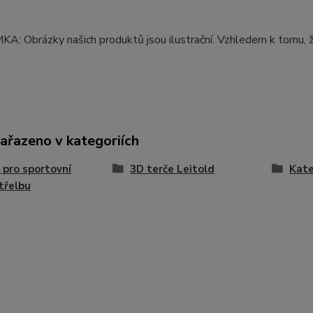
: Obrázky našich produktů jsou ilustrační. Vzhledem k tomu, ž
zařazeno v kategoriích
 pro sportovní
3D terče Leitold
Kate
třelbu