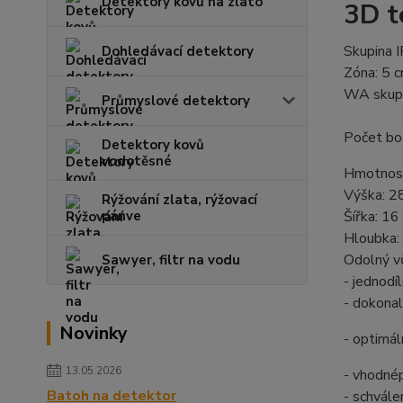
Detektory kovů na zlato
3D t
Skupina 
Dohledávací detektory
Zóna: 5 
WA skupi
Průmyslové detektory
Počet bo
Detektory kovů
vodotěsné
Hmotnost
Výška: 2
Rýžování zlata, rýžovací
pánve
Šířka: 16
Hloubka:
Odolný vů
Sawyer, filtr na vodu
- jednodí
- dokonal
Novinky
- optimál
13.05.2026
- vhodné
Batoh na detektor
- schvál