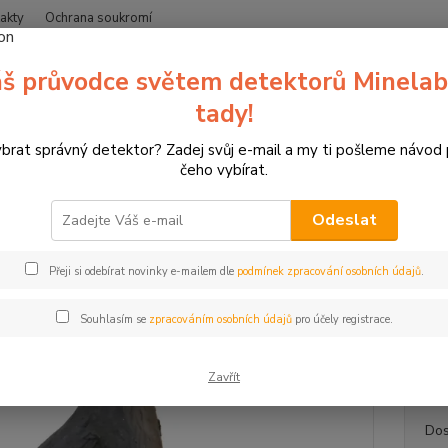
akty
Ochrana soukromí
Nevíte
š průvodce světem detektorů Minelab
Hledat
+420
(Po-Čt
tady!
ybrat správný detektor? Zadej svůj e-mail a my ti pošleme návod
erče pro sportovní lukostřelbu
3D terč žalud
čeho vybírat.
erč žalud
Odeslat
Zába
TOP produkt
Přeji si odebírat novinky e-mailem dle
podmínek zpracování osobních údajů
.
3D ter
doplněk
Souhlasím se
zpracováním osobních údajů
pro účely registrace.
originá
celý p
Zavřít
Dos