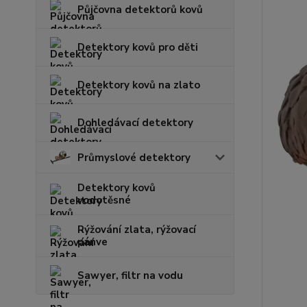
Půjčovna detektorů kovů
Detektory kovů pro děti
Detektory kovů na zlato
Dohledávací detektory
Průmyslové detektory
Detektory kovů
vodotěsné
Rýžování zlata, rýžovací
pánve
Sawyer, filtr na vodu