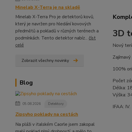
Minelab X-Terra je na skladě
Komple
Minelab X-Terra Pro je detektorů kovů,
který je navržen pro hledání kovových
3D t
předmětů a pokladů v různých terénech a
podmínkách. Tento detektor nabíz...
číst
Nový ter
celé
Zajímavý 
Zobrazit všechny novinky
100% orig
Počet zó
Blog
Délka:
1
Výška:
3
05.08.2026
Detektory
IFAA: IV.
Zipsyho poklady na cestách
Na pláži v italském Caorle jsem zakopal
malý poklad plný drobností, a mělo to