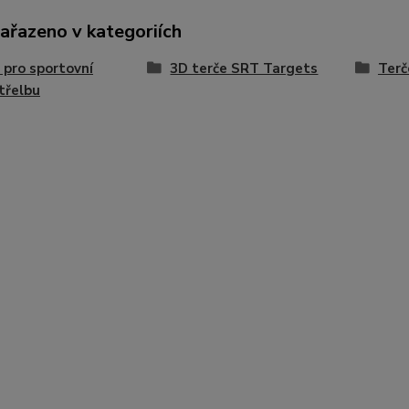
zařazeno v kategoriích
 pro sportovní
3D terče SRT Targets
Terč
třelbu