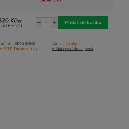
Labem 2 ks
820 Kč
/
ks
Přidat do košíku
04 Kč
bez DPH
roduktu:
3D19BOGD
Záruka:
2 roky
e:
SRT Targets Italy
Hlídat cenu / dostupnost