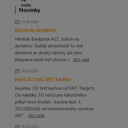
Novinky
13.05.2026
Batoh na detektor
Minelab Backpack ACC, batoh na
detektor. Každý detektorář to zná:
detektor je skvělý nástroj, ale jeho
přeprava může být docela v...
číst celé
18.09.2025
Nový 3D terč SRT kachna
Novinka: 3D terč kachna od SRT Targets
Do nabídky 3D terčů pro lukostřelbu
přibyl nový model – kachna (kat. č.
3D22BOAN) od renomovaného výrobce
SRT ...
číst celé
15.03.2023