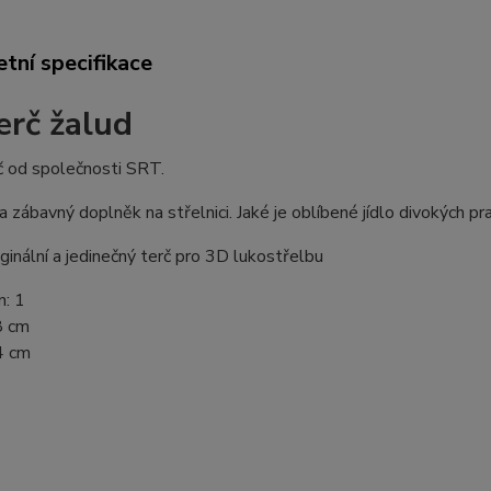
tní specifikace
erč žalud
č od společnosti SRT.
a zábavný doplněk na střelnici. Jaké je oblíbené jídlo divokých pr
inální a jedinečný terč pro 3D lukostřelbu
n:
1
8 cm
4 cm