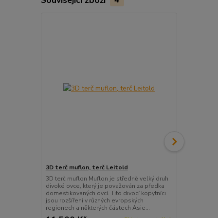
3D terč muflon, terč Leitold
3D terč mufl
3D terč muflon Muflon je středně velký druh
3D terč ležíc
divoké ovce, který je považován za předka
druh divoké 
domestikovaných ovcí. Tito divocí kopytníci
předka domes
jsou rozšířeni v různých evropských
kopytníci jso
regionech a některých částech Asie...
regionech a n