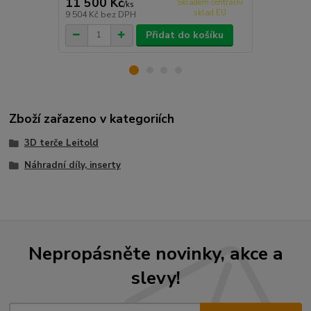
11 500 Kč
11 200 
Skladem centrální
/
ks
sklad EU
9 504 Kč
bez DPH
9 256 Kč
bez
Přidat do košíku
Zboží zařazeno v kategoriích
3D terče Leitold
Náhradní díly, inserty
Nepropásněte novinky, akce a
slevy!