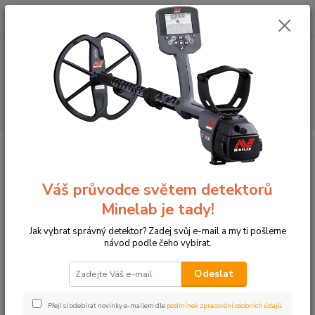
0
ks
+420774877333
za
0 Kč
(Po-Čtv, 8-15 hod.)
Menu
Hledat
Úvod
Terče pro sportovní lukostřelbu
3D terče Leitold
Náhradní díly,
inserty
3D toulce pro muflony a horské kozy
3D toulce pro muflony a horské
Váš průvodce světem detektorů
kozy
Minelab je tady!
Jak vybrat správný detektor? Zadej svůj e-mail a my ti pošleme
návod podle čeho vybírat.
Odeslat
Přeji si odebírat novinky e-mailem dle
podmínek zpracování osobních údajů
.