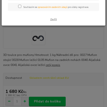
Souhlasím se
zpracováním osobních údajů
pro účely registrace.
Zavřít
3D toulce pro muflony Hmotnost: 1 kg Náhradní díl pro: 0027 Muflon
stojící 0028 Muflon ležící 0105 Muflon na zadních nohách 0040 Aljašská
ovce 0041 Aljašská ovce ležící
celý popis
Dostupnost
Skladem centrální sklad EU
1 680 Kč
/
ks
1 388 Kč
bez DPH
Přidat do košíku