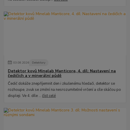
03
.
08
.
2026
Detektory
Detektor kovů Minelab Manticore, 4. díl: Nastavení na
čedičích a v minerální půdě
Čedič dokáže znepříjemnit den i zkušenému hledači, detektor se
rozhoupe, zvuk se změní na nesrozumitelné vrčení a cíle skáčou po
displeji. Ve 4. díle ...
číst celé