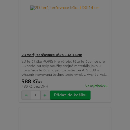
2D terč, terčovnice liška LDX 14 cm
2D terč liška POPIS Pro výrobu této terčovnice pro
lukostřelbu byly použity stejné materiály jako u
nové řady terčovnic pro lukostřelbu ATS LDX a
výrazně inovovaná technologie výroby. Vychází vst...
588 Kč
/
ks
Na objednávku
486 Kč
bez DPH
Přidat do košíku