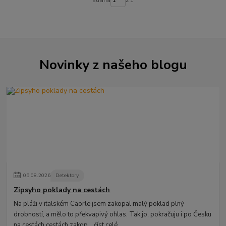
strana
z 1
Novinky z našeho blogu
05
.
08
.
2026
Detektory
Zipsyho poklady na cestách
Na pláži v italském Caorle jsem zakopal malý poklad plný
drobností, a mělo to překvapivý ohlas. Tak jo, pokračuju i po Česku
na cestách cestách zakop...
číst celé