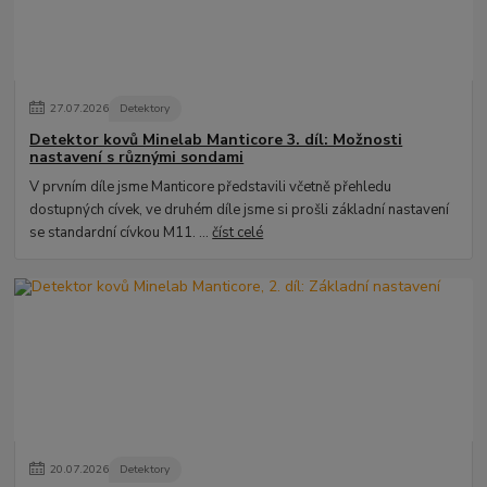
27
.
07
.
2026
Detektory
Detektor kovů Minelab Manticore 3. díl: Možnosti
nastavení s různými sondami
V prvním díle jsme Manticore představili včetně přehledu
dostupných cívek, ve druhém díle jsme si prošli základní nastavení
se standardní cívkou M11. ...
číst celé
20
.
07
.
2026
Detektory