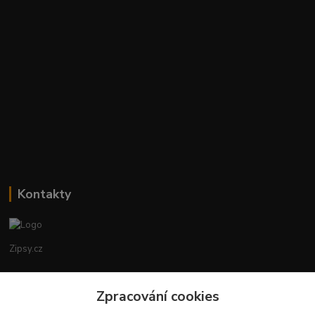
Kontakty
Zipsy.cz
Tomáš Prejza
+420774877333
Zpracování cookies
(Po-Čtv, 8-15 hod.)