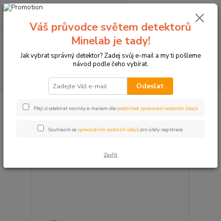
0
ks
+420774877333
za
0 Kč
(Po-Čtv, 8-15 hod.)
Váš průvodce světem detektorů
Minelab je tady!
Menu
Jak vybrat správný detektor? Zadej svůj e-mail a my ti pošleme
návod podle čeho vybírat.
Hledat
Odeslat
Výrobce: Yate.cz
Přeji si odebírat novinky e-mailem dle
podmínek zpracování osobních údajů
.
Souhlasím se
zpracováním osobních údajů
pro účely registrace.
strana
z 1
Zavřít
Novinka