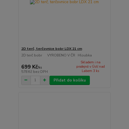
2D terč, terčovnice bobr LDX 21 cm
2D terč bobr VYROBENO V ČR Hloubka
Skladem i na
699 Kč
prodejně v Ústí nad
/
ks
Labem 3 ks
578 Kč
bez DPH
Přidat do košíku