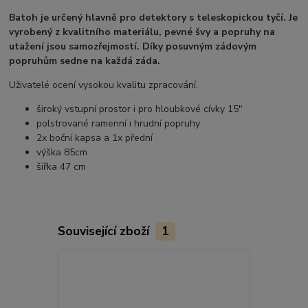
Batoh je určený hlavně pro detektory s teleskopickou tyčí. Je
vyrobený z kvalitního materiálu, pevné švy a popruhy na
utažení jsou samozřejmostí. Díky posuvným zádovým
popruhům sedne na každá záda.
Uživatelé ocení vysokou kvalitu zpracování.
široký vstupní prostor i pro hloubkové cívky 15"
polstrované ramenní i hrudní popruhy
2x boční kapsa a 1x přední
výška 85cm
šířka 47 cm
Související zboží
1