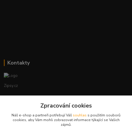
Kontakty
Zipsy.cz
Tomáš Prejza
+420774877333
Zpracování cookies
(Po-Čtv, 8-15 hod.)
Náš e-shop a partneři potřebují Váš
souhlas
s použitím souborů
cookies, aby Vám mohli zobrazovat informace týkající se Vašich
obchod@zipsy.cz
zájmů.