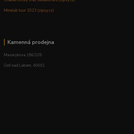
Chabařovický sraz detektorářů (zipsy.cz)
Minelab tour 2023 (zipsy.cz)
Kamenná prodejna
Masarykova 186/109
Ústí nad Labem, 40001