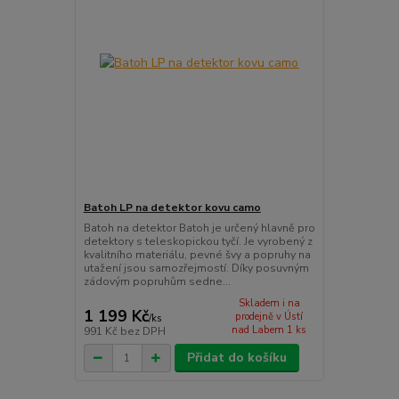
Batoh LP na detektor kovu camo
Batoh na detektor Batoh je určený hlavně pro
detektory s teleskopickou tyčí. Je vyrobený z
kvalitního materiálu, pevné švy a popruhy na
utažení jsou samozřejmostí. Díky posuvným
zádovým popruhům sedne...
Skladem i na
1 199 Kč
prodejně v Ústí
/
ks
nad Labem 1 ks
991 Kč
bez DPH
Přidat do košíku