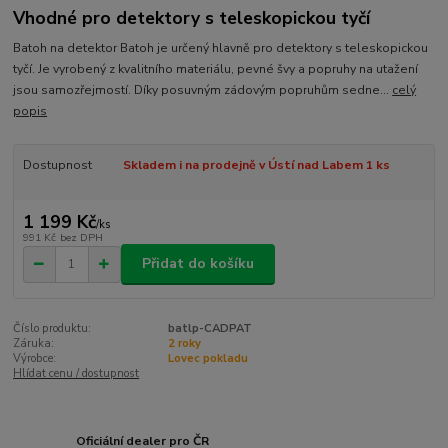
Vhodné pro detektory s teleskopickou tyčí
Batoh na detektor Batoh je určený hlavně pro detektory s teleskopickou
tyčí. Je vyrobený z kvalitního materiálu, pevné švy a popruhy na utažení
jsou samozřejmostí. Díky posuvným zádovým popruhům sedne...
celý
popis
Dostupnost
Skladem i na prodejně v Ústí nad Labem 1 ks
1 199 Kč
/
ks
991 Kč
bez DPH
Přidat do košíku
Číslo produktu:
batlp-CADPAT
Záruka:
2 roky
Výrobce:
Lovec pokladu
Hlídat cenu / dostupnost
Oficiální dealer pro ČR