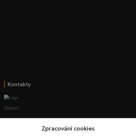
Kontakty
Zipsy.cz
Tomáš Prejza
+420774877333
Zpracování cookies
(Po-Čtv, 8-15 hod.)