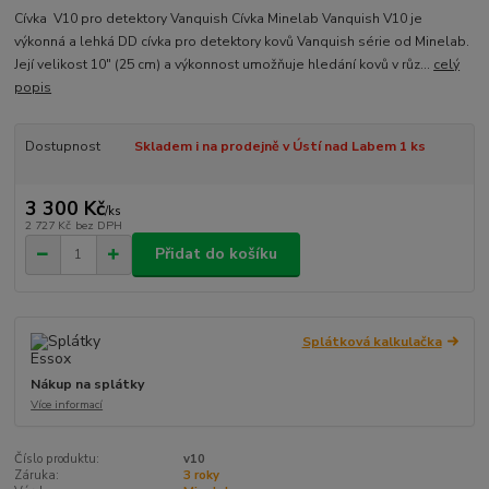
Cívka V10 pro detektory Vanquish Cívka Minelab Vanquish V10 je
výkonná a lehká DD cívka pro detektory kovů Vanquish série od Minelab.
Její velikost 10" (25 cm) a výkonnost umožňuje hledání kovů v růz...
celý
popis
Dostupnost
Skladem i na prodejně v Ústí nad Labem 1 ks
3 300 Kč
/
ks
2 727 Kč
bez DPH
Přidat do košíku
Splátková kalkulačka
Nákup na splátky
Více informací
Číslo produktu:
v10
Záruka:
3 roky