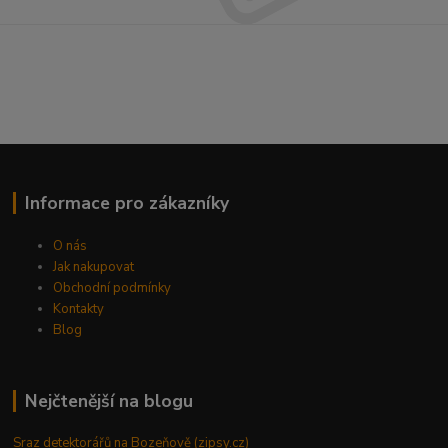
Informace pro zákazníky
O nás
Jak nakupovat
Obchodní podmínky
Kontakty
Blog
Nejčtenější na blogu
Sraz detektorářů na Bozeňově (zipsy.cz)