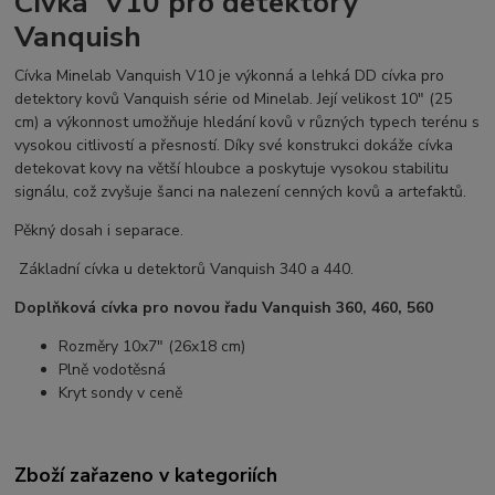
Cívka V10 pro detektory
Vanquish
Cívka Minelab Vanquish V10 je výkonná a lehká DD cívka pro
detektory kovů Vanquish série od Minelab. Její velikost 10" (25
cm) a výkonnost umožňuje hledání kovů v různých typech terénu s
vysokou citlivostí a přesností. Díky své konstrukci dokáže cívka
detekovat kovy na větší hloubce a poskytuje vysokou stabilitu
signálu, což zvyšuje šanci na nalezení cenných kovů a artefaktů.
Pěkný dosah i separace.
Základní cívka u detektorů Vanquish 340 a 440.
Doplňková cívka pro novou řadu Vanquish 360, 460, 560
Rozměry 10x7" (26x18 cm)
Plně vodotěsná
Kryt sondy v ceně
Zboží zařazeno v kategoriích