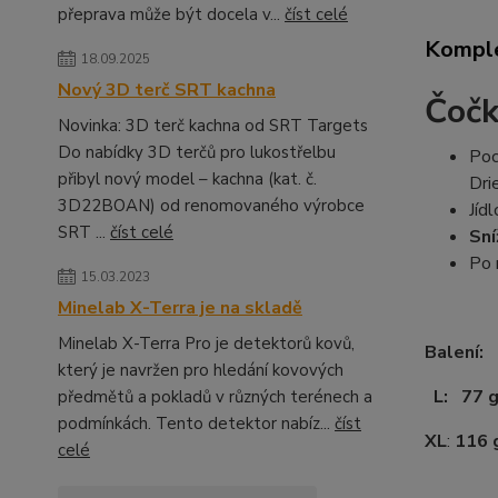
přeprava může být docela v...
číst celé
Komple
18.09.2025
Nový 3D terč SRT kachna
Čočk
Novinka: 3D terč kachna od SRT Targets
Do nabídky 3D terčů pro lukostřelbu
Poc
přibyl nový model – kachna (kat. č.
Dri
3D22BOAN) od renomovaného výrobce
Jíd
SRT ...
číst celé
Sní
Po 
15.03.2023
Minelab X-Terra je na skladě
Minelab X-Terra Pro je detektorů kovů,
Balení:
který je navržen pro hledání kovových
L: 77 
předmětů a pokladů v různých terénech a
podmínkách. Tento detektor nabíz...
číst
XL
:
116 
celé