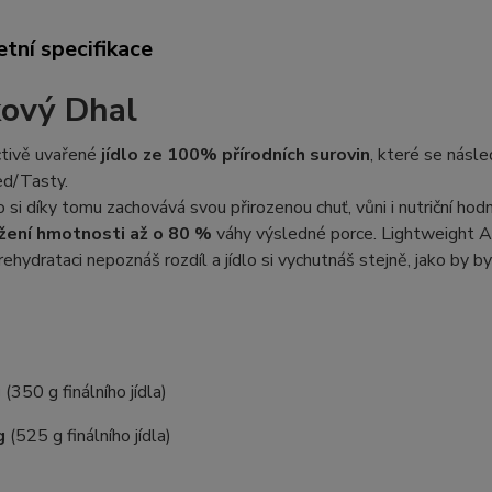
tní specifikace
ový Dhal
tivě uvařené
jídlo ze 100% přírodních surovin
, které se násl
ed/Tasty.
lo si díky tomu zachovává svou přirozenou chuť, vůni i nutriční hod
žení hmotnosti až o 80 %
váhy výsledné porce. Lightweight A
rehydrataci nepoznáš rozdíl a jídlo si vychutnáš stejně, jako by b
g
(350 g finálního jídla)
g
(525 g finálního jídla)