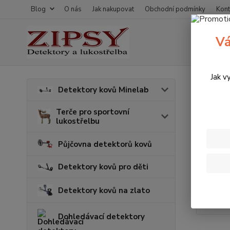
Blog
O nás
Jak nakupovat
Obchodní podmínky
Kont
Vá
Jak v
Úvod
Detektory kovů Minelab
Čočk
Terče pro sportovní
lukostřelbu
TOP prod
Půjčovna detektorů kovů
Detektory kovů pro děti
Detektory kovů na zlato
Dohledávací detektory