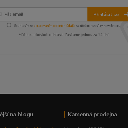
Přihlásit se
Souhlasím se
zpracováním osobních údajů
za účelem rozesílky newsletteru.
Můžete se kdykoli odhlásit. Zasíláme jednou za 14 dní.
ější na blogu
Kamenná prodejna