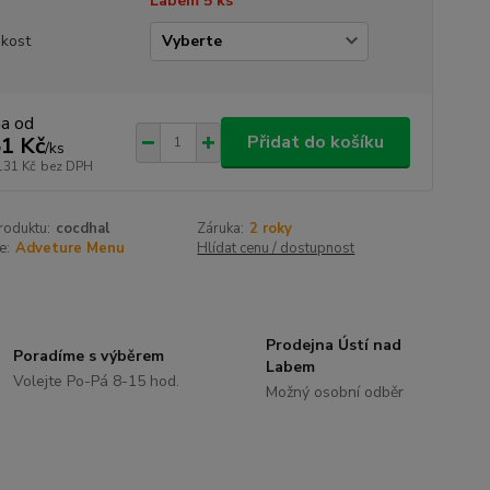
Labem 5 ks
ikost
na od
Přidat do košíku
1 Kč
/
ks
131 Kč
bez DPH
roduktu:
cocdhal
Záruka:
2 roky
e:
Adveture Menu
Hlídat cenu / dostupnost
Prodejna Ústí nad
Poradíme s výběrem
Labem
Volejte Po-Pá 8-15 hod.
Možný osobní odběr