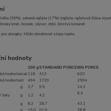
ní
očka (38%), sekaná rajčata (17%) (rajčata, rajčatová šťáva, kysel
římský kmín, česnek, zázvor, chilli, čerstvý koriandr.
 pro alergiky: Může obsahovat stopy lepku.
ční hodnoty
100 g
STANDARD PORCE
BIG PORCE
cká hodnota
kcal
118
413
620
cká hodnota
kJ
494
1729
2594
g
2,7
9,5
14,2
6,3
 tuky
g
1,2
4,2
g
8,2
28,7
43,1
y
g
15,0
52,5
78,8