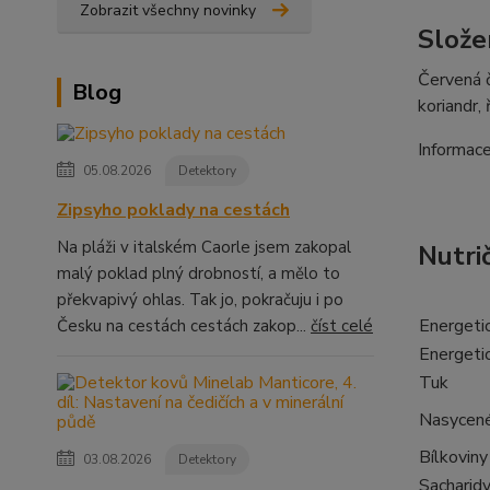
Zobrazit všechny novinky
Slože
Červená č
Blog
koriandr, 
Informace
05.08.2026
Detektory
Zipsyho poklady na cestách
Na pláži v italském Caorle jsem zakopal
Nutri
malý poklad plný drobností, a mělo to
překvapivý ohlas. Tak jo, pokračuju i po
Energeti
Česku na cestách cestách zakop...
číst celé
Energeti
Tuk
Nasycené
Bílkoviny
03.08.2026
Detektory
Sacharid