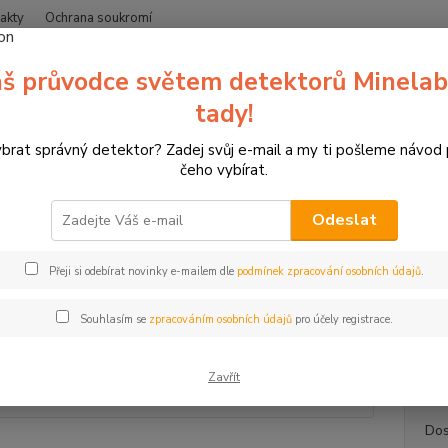
akty
Ochrana soukromí
Nevíte
š průvodce světem detektorů Minelab
Hledat
+420
(Po-Čt
tady!
ybrat správný detektor? Zadej svůj e-mail a my ti pošleme návod
Čočkový Dhal
čeho vybírat.
ový Dhal
Odeslat
Výbo
ukt
Přeji si odebírat novinky e-mailem dle
podmínek zpracování osobních údajů
.
Čočkov
se nás
Souhlasím se
zpracováním osobních údajů
pro účely registrace.
Dried/T
...
celý
Zavřít
Dos