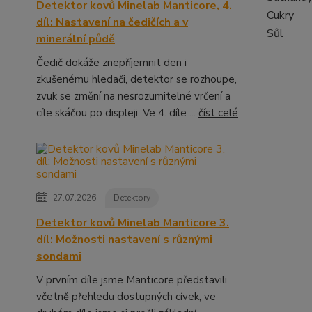
Detektor kovů Minelab Manticore, 4.
Cukry
díl: Nastavení na čedičích a v
Sůl
minerální půdě
Čedič dokáže znepříjemnit den i
zkušenému hledači, detektor se rozhoupe,
zvuk se změní na nesrozumitelné vrčení a
cíle skáčou po displeji. Ve 4. díle ...
číst celé
27.07.2026
Detektory
Detektor kovů Minelab Manticore 3.
díl: Možnosti nastavení s různými
sondami
V prvním díle jsme Manticore představili
včetně přehledu dostupných cívek, ve