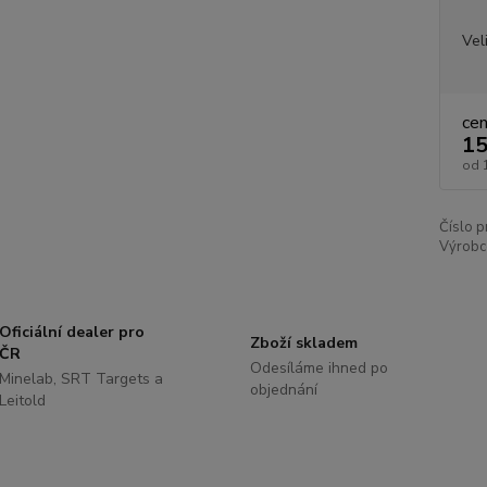
Vel
ce
15
od
Číslo p
Výrobc
Oficiální dealer pro
Zboží skladem
ČR
Odesíláme ihned po
Minelab, SRT Targets a
objednání
Leitold