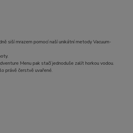
edně siší mrazem pomocí naší unikátní metody Vacuum-
noty.
dventure Menu pak stačí jednoduše zalít horkou vodou.
ylo právě čerstvě uvařené.