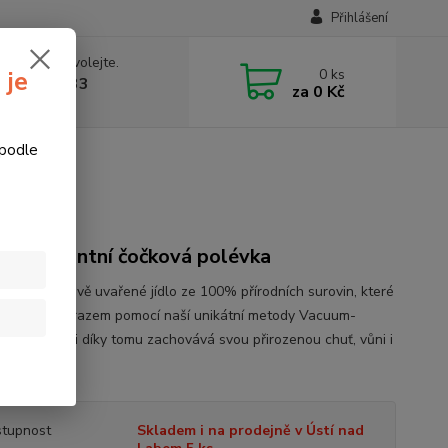
Přihlášení
 si rady? Zavolejte.
0
ks
 je
774877333
za
0 Kč
v, 8-15 hod.)
 podle
rná pikantní čočková polévka
ý Dhal Poctivě uvařené jídlo ze 100% přírodních surovin, které
ledně siší mrazem pomocí naší unikátní metody Vacuum-
asty. Jídlo si díky tomu zachovává svou přirozenou chuť, vůni i
 popis
tupnost
Skladem i na prodejně v Ústí nad