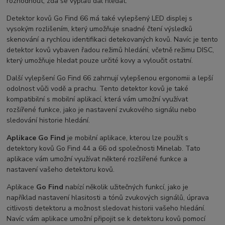
rozhodnout, zda se vyplatí dál hledat.
Detektor kovů Go Find 66 má také vylepšený LED displej s
vysokým rozlišením, který umožňuje snadné čtení výsledků
skenování a rychlou identifikaci detekovaných kovů. Navíc je tento
detektor kovů vybaven řadou režimů hledání, včetně režimu DISC,
který umožňuje hledat pouze určité kovy a vyloučit ostatní.
Další vylepšení Go Find 66 zahrnují vylepšenou ergonomii a lepší
odolnost vůči vodě a prachu. Tento detektor kovů je také
kompatibilní s mobilní aplikací, která vám umožní využívat
rozšířené funkce, jako je nastavení zvukového signálu nebo
sledování historie hledání.
Aplikace Go Find
je mobilní aplikace, kterou lze použít s
detektory kovů Go Find 44 a 66 od společnosti Minelab. Tato
aplikace vám umožní využívat některé rozšířené funkce a
nastavení vašeho detektoru kovů.
Aplikace
Go Find
nabízí několik užitečných funkcí, jako je
například nastavení hlasitosti a tónů zvukových signálů, úprava
citlivosti detektoru a možnost sledovat historii vašeho hledání.
Navíc vám aplikace umožní připojit se k detektoru kovů pomocí