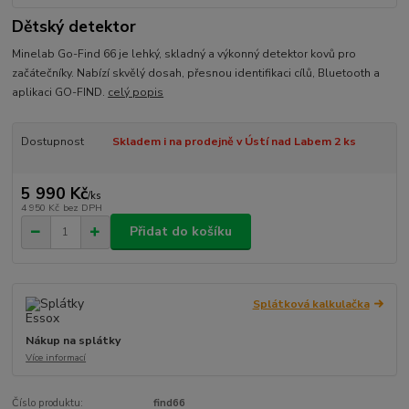
Dětský detektor
Minelab Go-Find 66 je lehký, skladný a výkonný detektor kovů pro
začátečníky. Nabízí skvělý dosah, přesnou identifikaci cílů, Bluetooth a
aplikaci GO-FIND.
celý popis
Dostupnost
Skladem i na prodejně v Ústí nad Labem 2 ks
5 990 Kč
/
ks
4 950 Kč
bez DPH
Přidat do košíku
Splátková kalkulačka
Nákup na splátky
Více informací
Číslo produktu:
find66