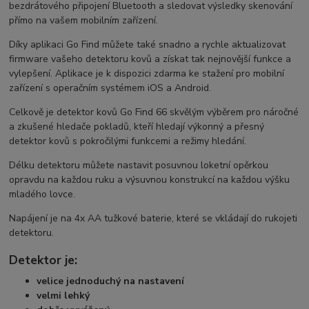
bezdrátového připojení Bluetooth a sledovat výsledky skenování
přímo na vašem mobilním zařízení.
Díky aplikaci Go Find můžete také snadno a rychle aktualizovat
firmware vašeho detektoru kovů a získat tak nejnovější funkce a
vylepšení. Aplikace je k dispozici zdarma ke stažení pro mobilní
zařízení s operačním systémem iOS a Android.
Celkově je detektor kovů Go Find 66 skvělým výběrem pro náročné
a zkušené hledače pokladů, kteří hledají výkonný a přesný
detektor kovů s pokročilými funkcemi a režimy hledání.
Délku detektoru můžete nastavit posuvnou loketní opěrkou
opravdu na každou ruku a výsuvnou konstrukcí na každou výšku
mladého lovce.
Napájení je na 4x AA tužkové baterie, které se vkládají do rukojeti
detektoru.
Detektor je:
velice jednoduchý na nastavení
velmi lehký