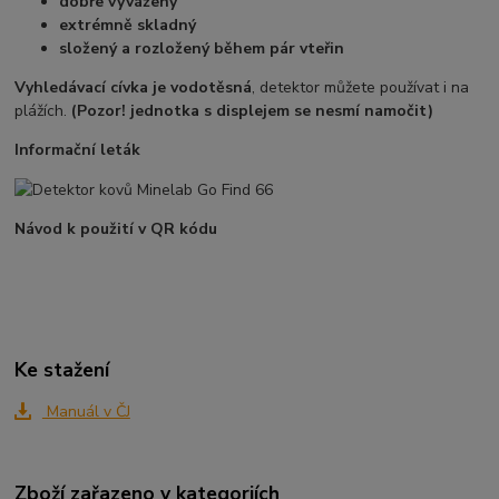
dobře vyvážený
extrémně skladný
složený a rozložený během pár vteřin
Vyhledávací cívka je vodotěsná
, detektor můžete používat i na
plážích.
(Pozor! jednotka s displejem se nesmí namočit)
Informační leták
Návod k použití v QR kódu
Ke stažení
Manuál v ČJ
Zboží zařazeno v kategoriích