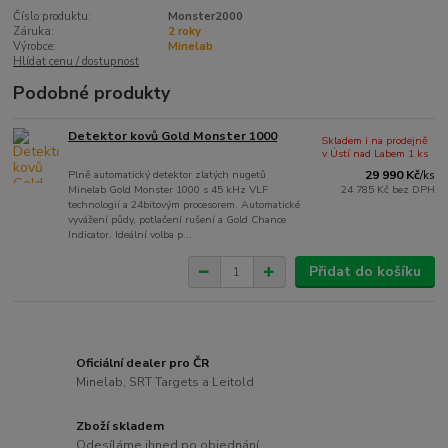
Číslo produktu:
Monster2000
Záruka:
2 roky
Výrobce:
Minelab
Hlídat cenu / dostupnost
Podobné produkty
Detektor kovů Gold Monster 1000
Skladem i na prodejně
v Ústí nad Labem 1 ks
Plně automatický detektor zlatých nugetů
29 990 Kč
/
ks
Minelab Gold Monster 1000 s 45 kHz VLF
24 785 Kč
bez DPH
technologií a 24bitovým procesorem. Automatické
vyvážení půdy, potlačení rušení a Gold Chance
Indicator. Ideální volba p...
Přidat do košíku
Oficiální dealer pro ČR
Minelab, SRT Targets a Leitold
Zboží skladem
Odesíláme ihned po objednání