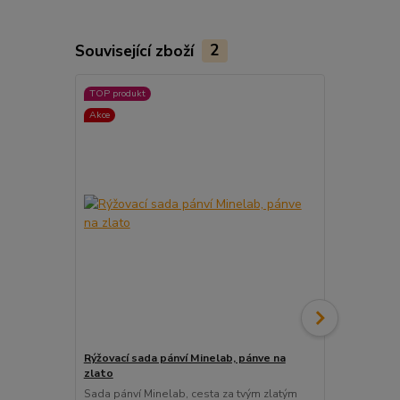
Související zboží
2
TOP produkt
TOP produkt
Akce
Rýžovací sada pánví Minelab, pánve na
Mapy výskyt
zlato
Mapy výskytů
zároveň přeh
Sada pánví Minelab, cesta za tvým zlatým