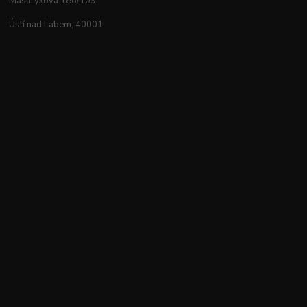
Masarykova 186/109
Ústí nad Labem, 40001