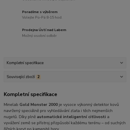
Poradíme s výběrem
Volejte Po-Pá 8-15 hod.
Prodejna Ústí nad Labem
Možný osobní odběr
Kompletní specifikace
Související zboží
2
Kompletní specifikace
Minelab
Gold Monster 2000
je vysoce výkonný detektor kovů
navržený speciálně pro vyhledávání zlata i těch nejmenších
nugetů. Díky plně
automatické inteligentní citlivosti
a
vyvážení země se přístroj přizpůsobí každému terénu – od suchých
říčních koryt po kamenité hory.