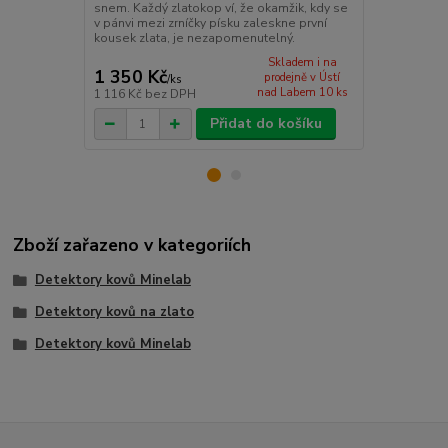
detailní map
snem. Každý zlatokop ví, že okamžik, kdy se
se v České r
v pánvi mezi zrníčky písku zaleskne první
kousek zlata, je nezapomenutelný.
Skladem i na
1 350 Kč
390 Kč
prodejně v Ústí
/
ks
/
ks
nad Labem 10 ks
1 116 Kč
bez DPH
322 Kč
bez 
Přidat do košíku
Zboží zařazeno v kategoriích
Detektory kovů Minelab
Detektory kovů na zlato
Detektory kovů Minelab