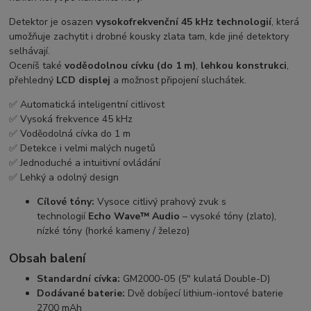
Detektor je osazen
vysokofrekvenční 45 kHz technologií
, která
umožňuje zachytit i drobné kousky zlata tam, kde jiné detektory
selhávají.
Oceníš také
voděodolnou cívku (do 1 m)
,
lehkou konstrukci
,
přehledný
LCD displej
a možnost připojení sluchátek.
✅ Automatická inteligentní citlivost
✅ Vysoká frekvence 45 kHz
✅ Voděodolná cívka do 1 m
✅ Detekce i velmi malých nugetů
✅ Jednoduché a intuitivní ovládání
✅ Lehký a odolný design
Cílové tóny:
Vysoce citlivý prahový zvuk s
technologií
Echo Wave™ Audio
– vysoké tóny (zlato),
nízké tóny (horké kameny / železo)
Obsah balení
Standardní cívka:
GM2000-05 (5" kulatá Double-D)
Dodávané baterie:
Dvě dobíjecí lithium-iontové baterie
2700 mAh