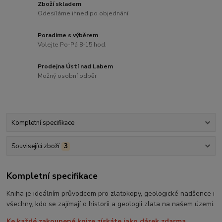
Zboží skladem
Odesíláme ihned po objednání
Poradíme s výběrem
Volejte Po-Pá 8-15 hod.
Prodejna Ústí nad Labem
Možný osobní odběr
Kompletní specifikace
Související zboží
3
Kompletní specifikace
Kniha je ideálním průvodcem pro zlatokopy, geologické nadšence i
všechny, kdo se zajímají o historii a geologii zlata na našem území.
Ke každé zakoupené knize získáte jako dárek zdarma