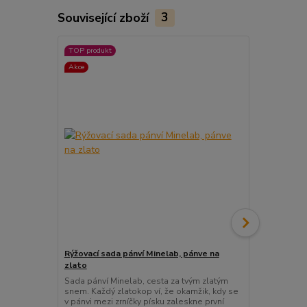
Související zboží
3
TOP produkt
Akce
Rýžovací sada pánví Minelab, pánve na
Detektor ko
zlato
Plně automat
Minelab Gol
Sada pánví Minelab, cesta za tvým zlatým
technologií
snem. Každý zlatokop ví, že okamžik, kdy se
Automatické 
v pánvi mezi zrníčky písku zaleskne první