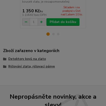
a Gold Chance
kousek zlata, je nezapomenutelný.
Skladem i na
1 350 Kč
29 990 
prodejně v Ústí
/
ks
nad Labem 10 ks
1 116 Kč
bez DPH
24 785 Kč
be
Přidat do košíku
Zboží zařazeno v kategoriích
Detektory kovů na zlato
Rýžování zlata, rýžovací pánve
Nepropásněte novinky, akce a
slevy!