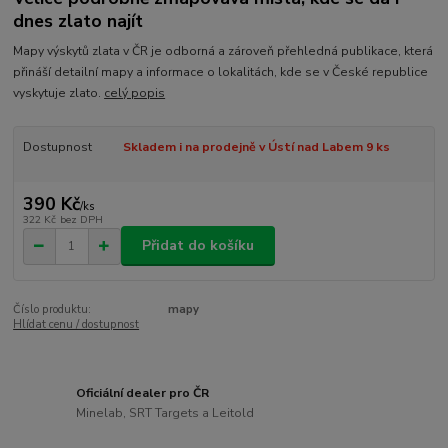
dnes zlato najít
Mapy výskytů zlata v ČR je odborná a zároveň přehledná publikace, která
přináší detailní mapy a informace o lokalitách, kde se v České republice
vyskytuje zlato.
celý popis
Dostupnost
Skladem i na prodejně v Ústí nad Labem 9 ks
390 Kč
/
ks
322 Kč
bez DPH
Přidat do košíku
Číslo produktu:
mapy
Hlídat cenu / dostupnost
Oficiální dealer pro ČR
Minelab, SRT Targets a Leitold