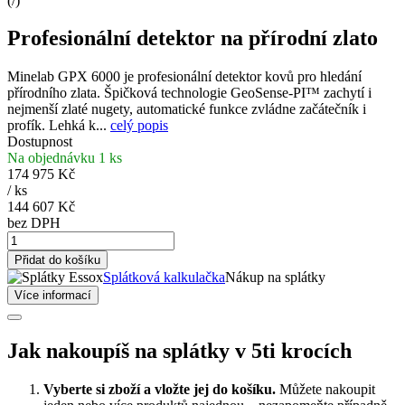
(
/
)
Profesionální detektor na přírodní zlato
Minelab GPX 6000 je profesionální detektor kovů pro hledání
přírodního zlata. Špičková technologie GeoSense-PI™ zachytí i
nejmenší zlaté nugety, automatické funkce zvládne začátečník i
profík. Lehká k...
celý popis
Dostupnost
Na objednávku 1 ks
174 975 Kč
/
ks
144 607 Kč
bez DPH
Přidat do košíku
Splátková kalkulačka
Nákup na splátky
Více informací
Jak nakoupíš na splátky v 5ti krocích
Vyberte si zboží a vložte jej do košíku.
Můžete nakoupit