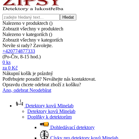
Hledat
Nalezeno v produktech (
)
Zobrazit všechny v produktech
Nalezeno v kategoriích (
)
Zobrazit všechny v kategoriích
Nevíte si rady? Zavolejte.
+420774877333
(Po-Čtv, 8-15 hod.)
0
ks
za
0 Kč
Nákupní košík je prázdný
Potřebujete poradit? Neváhejte nás kontaktovat.
Opravdu chcete odebrat zboží z košíku?
Ano, odebrat
Neodebírat
Detektory kovů Minelab
Detektory kovů Minelab
Doplňky k detektorům
Dohledávací detektory
Cívky pro detektory kovů Minelab