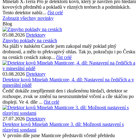
Minelab X-Terra Pro je detektorů kovů, který je navržen pro hledání
kovových předmětů a pokladů v různých terénech a podmínkách.
Tento detektor nabíz...
číst celé
Zobrazit všechny novinky
Blog
05.08.2026
Detektory
Zipsyho poklady na cestách
Na pláži v italském Caorle jsem zakopal malý poklad plný
drobností, a mělo to překvapivý ohlas. Tak jo, pokračuju i po Česku
na cestách cestách zakop...
číst celé
03.08.2026
Detektory
Detektor kovů Minelab Manticore, 4. díl: Nastavení na čedičích a v
minerální půdě
Čedič dokáže znepříjemnit den i zkušenému hledači, detektor se
rozhoupe, zvuk se změní na nesrozumitelné vrčení a cíle skáčou po
displeji. Ve 4. díle ...
číst celé
27.07.2026
Detektory
Detektor kovů Minelab Manticore 3. díl: Možnosti nastavení s
různými sondami
V prvním díle jsme Manticore představili včetně přehledu