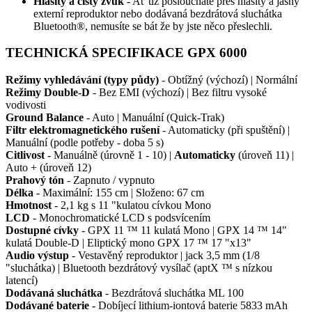
Hlasitý a čistý zvuk
- Ať už posloucháte přes hlasitý a jasný
externí reproduktor nebo dodávaná bezdrátová sluchátka
Bluetooth®, nemusíte se bát že by jste něco přeslechli.
TECHNICKÁ SPECIFIKACE GPX 6000
Režimy vyhledávání (typy půdy)
- Obtížný (výchozí) | Normální
Režimy Double-D
- Bez EMI (výchozí) | Bez filtru vysoké
vodivosti
Ground Balance
- Auto | Manuální (Quick-Trak)
Filtr elektromagnetického rušení
- Automaticky (při spuštění) |
Manuální (podle potřeby - doba 5 s)
Citlivost
- Manuálně (úrovně 1 - 10) |
Automaticky
(úroveň 11) |
Auto + (úroveň 12)
Prahový tón
- Zapnuto / vypnuto
Délka
- Maximální: 155 cm | Složeno: 67 cm
Hmotnost
- 2,1 kg s 11 "kulatou cívkou Mono
LCD
- Monochromatické LCD s podsvícením
Dostupné cívky
- GPX 11 ™ 11 kulatá Mono | GPX 14 ™ 14"
kulatá Double-D | Eliptický mono GPX 17 ™ 17 "x13"
Audio výstup
- Vestavěný reproduktor | jack 3,5 mm (1/8
"sluchátka) | Bluetooth bezdrátový vysílač (aptX ™ s nízkou
latencí)
Dodávaná sluchátka
- Bezdrátová sluchátka ML 100
Dodávané baterie
- Dobíjecí lithium-iontová baterie 5833 mAh