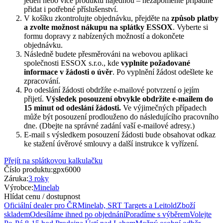
jeden nebo více produktů najednou – nezapomeňte případně
přidat i potřebné příslušenství.
V košíku zkontrolujte objednávku, přejděte na
způsob platby
a zvolte možnost nákupu na splátky ESSOX
. Vyberte si
formu dopravy z nabízených možností a dokončete
objednávku.
Následně budete přesměrováni na webovou aplikaci
společnosti ESSOX s.r.o., kde
vyplníte požadované
informace v žádosti o úvěr
. Po vyplnění žádost odešlete ke
zpracování.
Po odeslání žádosti obdržíte e-mailové potvrzení o jejím
přijetí.
Výsledek posouzení obvykle obdržíte e-mailem do
15 minut od odeslání žádosti.
Ve výjimečných případech
může být posouzení prodlouženo do následujícího pracovního
dne. (Dbejte na správné zadání vaší e-mailové adresy.)
E-mail s výsledkem posouzení žádosti bude obsahovat odkaz
ke stažení úvěrové smlouvy a další instrukce k vyřízení.
Přejít na splátkovou kalkulačku
Číslo produktu:
gpx6000
Záruka:
3 roky
Výrobce:
Minelab
Hlídat cenu / dostupnost
Oficiální dealer pro ČR
Minelab, SRT Targets a Leitold
Zboží
skladem
Odesíláme ihned po objednání
Poradíme s výběrem
Volejte