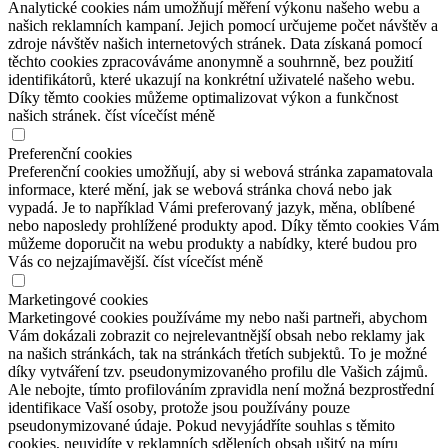
Analytické cookies nám umožňují měření výkonu našeho webu a
našich reklamních kampaní. Jejich pomocí určujeme počet návštěv a
zdroje návštěv našich internetových stránek. Data získaná pomocí
těchto cookies zpracováváme anonymně a souhrnně, bez použití
identifikátorů, které ukazují na konkrétní uživatelé našeho webu.
Díky těmto cookies můžeme optimalizovat výkon a funkčnost
našich stránek.
číst více
číst méně
Preferenční cookies
Preferenční cookies umožňují, aby si webová stránka zapamatovala
informace, které mění, jak se webová stránka chová nebo jak
vypadá. Je to například Vámi preferovaný jazyk, měna, oblíbené
nebo naposledy prohlížené produkty apod. Díky těmto cookies Vám
můžeme doporučit na webu produkty a nabídky, které budou pro
Vás co nejzajímavější.
číst více
číst méně
Marketingové cookies
Marketingové cookies používáme my nebo naši partneři, abychom
Vám dokázali zobrazit co nejrelevantnější obsah nebo reklamy jak
na našich stránkách, tak na stránkách třetích subjektů. To je možné
díky vytváření tzv. pseudonymizovaného profilu dle Vašich zájmů.
Ale nebojte, tímto profilováním zpravidla není možná bezprostřední
identifikace Vaší osoby, protože jsou používány pouze
pseudonymizované údaje. Pokud nevyjádříte souhlas s těmito
cookies, neuvidíte v reklamních sděleních obsah ušitý na míru