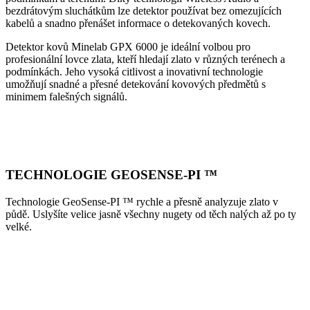
bezdrátovým sluchátkům lze detektor používat bez omezujících
kabelů a snadno přenášet informace o detekovaných kovech.
Detektor kovů Minelab GPX 6000 je ideální volbou pro
profesionální lovce zlata, kteří hledají zlato v různých terénech a
podmínkách. Jeho vysoká citlivost a inovativní technologie
umožňují snadné a přesné detekování kovových předmětů s
minimem falešných signálů.
TECHNOLOGIE GEOSENSE-PI ™
Technologie GeoSense-PI ™ rychle a přesně analyzuje zlato v
půdě. Uslyšíte velice jasně všechny nugety od těch nalých až po ty
velké.