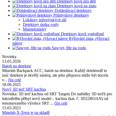
Detektory kovů pro děti
Detektory kovů na zlato
Dohledávací detektory
Průmyslové detektory
Lokátory inženýrských sítí
Detektory úniku vody
Magnetometry
Detektory kovů vodotěsné
Rýžování zlata, rýžovací
pánve
Sawyer, filtr na vodu
Novinky
13.05.2026
Batoh na detektor
Minelab Backpack ACC, batoh na detektor. Každý detektorář to
zná: detektor je skvělý nástroj, ale jeho přeprava může být docela
v...
číst celé
18.09.2025
Nový 3D terč SRT kachna
Novinka: 3D terč kachna od SRT Targets Do nabídky 3D terčů pro
lukostřelbu přibyl nový model – kachna (kat. č. 3D22BOAN) od
renomovaného výrobce SRT ...
číst celé
15.03.2023
Minelab X-Terra je na skladě