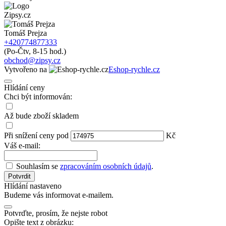
Zipsy.cz
Tomáš Prejza
+420774877333
(Po-Čtv, 8-15 hod.)
obchod@zipsy.cz
Vytvořeno na
Eshop-rychle.cz
Hlídání ceny
Chci být informován:
Až bude zboží
skladem
Při snížení
ceny
pod
Kč
Váš e-mail:
Souhlasím se
zpracováním osobních údajů
.
Potvrdit
Hlídání nastaveno
Budeme vás informovat e-mailem.
Potvrďte, prosím, že nejste robot
Opište text z obrázku: