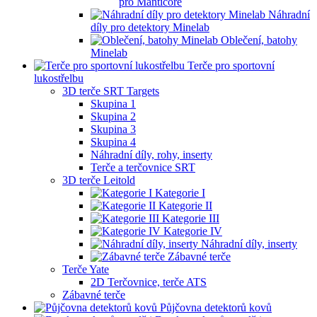
pro Manticore
Náhradní
díly pro detektory Minelab
Oblečení, batohy
Minelab
Terče pro sportovní
lukostřelbu
3D terče SRT Targets
Skupina 1
Skupina 2
Skupina 3
Skupina 4
Náhradní díly, rohy, inserty
Terče a terčovnice SRT
3D terče Leitold
Kategorie I
Kategorie II
Kategorie III
Kategorie IV
Náhradní díly, inserty
Zábavné terče
Terče Yate
2D Terčovnice, terče ATS
Zábavné terče
Půjčovna detektorů kovů