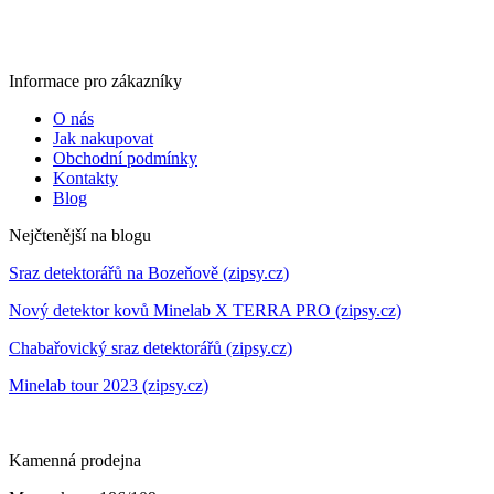
Informace pro zákazníky
O nás
Jak nakupovat
Obchodní podmínky
Kontakty
Blog
Nejčtenější na blogu
Sraz detektorářů na Bozeňově (zipsy.cz)
Nový detektor kovů Minelab X TERRA PRO (zipsy.cz)
Chabařovický sraz detektorářů (zipsy.cz)
Minelab tour 2023 (zipsy.cz)
Kamenná prodejna