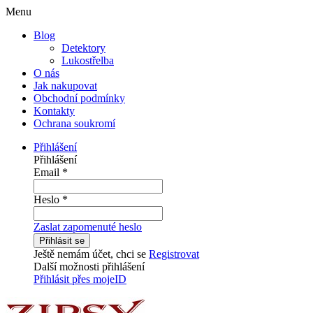
Menu
Blog
Detektory
Lukostřelba
O nás
Jak nakupovat
Obchodní podmínky
Kontakty
Ochrana soukromí
Přihlášení
Přihlášení
Email
*
Heslo
*
Zaslat zapomenuté heslo
Přihlásit se
Ještě nemám účet, chci se
Registrovat
Další možnosti přihlášení
Přihlásit přes mojeID