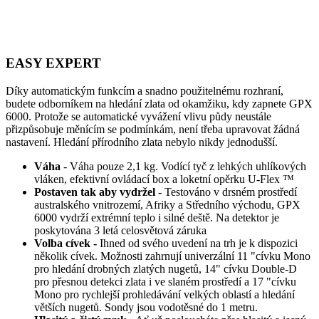
EASY EXPERT
Díky automatickým funkcím a snadno použitelnému rozhraní,
budete odborníkem na hledání zlata od okamžiku, kdy zapnete GPX
6000. Protože se automatické vyvážení vlivu půdy neustále
přizpůsobuje měnícím se podmínkám, není třeba upravovat žádná
nastavení. Hledání přírodního zlata nebylo nikdy jednodušší.
Váha
- Váha pouze 2,1 kg. Vodící tyč z lehkých uhlíkových
vláken, efektivní ovládací box a loketní opěrku U-Flex ™
Postaven tak aby vydržel
- Testováno v drsném prostředí
australského vnitrozemí, Afriky a Středního východu, GPX
6000 vydrží extrémní teplo i silné deště. Na detektor je
poskytována 3 letá celosvětová záruka
Volba cívek -
Ihned od svého uvedení na trh je k dispozici
několik cívek. Možnosti zahrnují univerzální 11 "cívku Mono
pro hledání drobných zlatých nugetů, 14" cívku Double-D
pro přesnou detekci zlata i ve slaném prostředí a 17 "cívku
Mono pro rychlejší prohledávání velkých oblastí a hledání
větších nugetů. Sondy jsou vodotěsné do 1 metru.