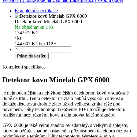
Po-Pá 8-15 hod.
Prodejna Ústí nad Labem
Možný osobní odběr
Kompletní specifikace
Detektor kovů Minelab GPX 6000
Na objednávku 1 ks
174 975 Kč
/
ks
144 607 Kč bez DPH
Přidat do košíku
Kompletní specifikace
Detektor kovů Minelab GPX 6000
je nejmodernějším a nejvýkonnějším detektorem kovů v současné
době na trhu. Tento detektor na zlato nabízí vysokou citlivost a
dokáže detekovat drobné zlato už od velikosti zrnka rýže pod
povrchem. Díky technologii GeoSense-PI+ umožňuje detektoru
rozlišovat mezi různými kovy a eliminovat falešné signály.
GPX 6000 je také velmi snadno ovladatelný, s velkým displejem,
který umožňuje snadné nastavení a přizpůsobení detektoru různým
podmínkám a terénům. Díky technologii Wireless Audio a