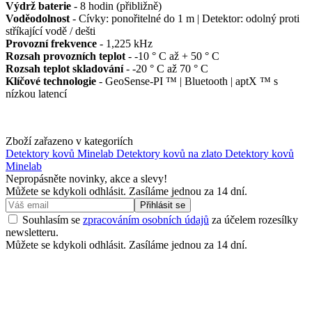
Výdrž baterie
- 8 hodin (přibližně)
Voděodolnost
- Cívky: ponořitelné do 1 m | Detektor: odolný proti
stříkající vodě / dešti
Provozní frekvence
- 1,225 kHz
Rozsah provozních teplot
- -10 ° C až + 50 ° C
Rozsah teplot skladování
- -20 ° C až 70 ° C
Klíčové technologie
- GeoSense-PI ™ | Bluetooth | aptX ™ s
nízkou latencí
Zboží zařazeno v kategoriích
Detektory kovů Minelab
Detektory kovů na zlato
Detektory kovů
Minelab
Nepropásněte novinky, akce a slevy!
Můžete se kdykoli odhlásit. Zasíláme jednou za 14 dní.
Přihlásit se
Souhlasím se
zpracováním osobních údajů
za účelem rozesílky
newsletteru.
Můžete se kdykoli odhlásit. Zasíláme jednou za 14 dní.