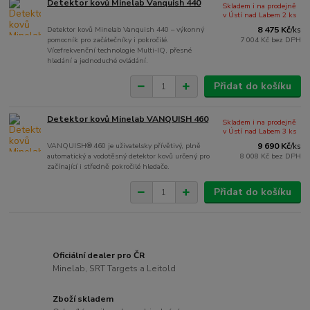
Detektor kovů Minelab Vanquish 440
Skladem i na prodejně
v Ústí nad Labem 2 ks
Detektor kovů Minelab Vanquish 440 – výkonný
8 475 Kč
/
ks
pomocník pro začátečníky i pokročilé.
7 004 Kč
bez DPH
Vícefrekvenční technologie Multi-IQ, přesné
hledání a jednoduché ovládání.
Přidat do košíku
Detektor kovů Minelab VANQUISH 460
Skladem i na prodejně
v Ústí nad Labem 3 ks
VANQUISH® 460 je uživatelsky přívětivý, plně
9 690 Kč
/
ks
automatický a vodotěsný detektor kovů určený pro
8 008 Kč
bez DPH
začínající i středně pokročilé hledače.
Přidat do košíku
Oficiální dealer pro ČR
Minelab, SRT Targets a Leitold
Zboží skladem