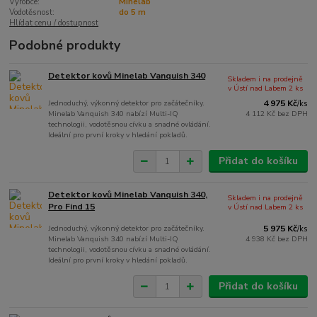
Výrobce:
Minelab
Vodotěsnost:
do 5 m
Hlídat cenu / dostupnost
Podobné produkty
Detektor kovů Minelab Vanquish 340
Skladem i na prodejně
v Ústí nad Labem 2 ks
Jednoduchý, výkonný detektor pro začátečníky.
4 975 Kč
/
ks
Minelab Vanquish 340 nabízí Multi-IQ
4 112 Kč
bez DPH
technologii, vodotěsnou cívku a snadné ovládání.
Ideální pro první kroky v hledání pokladů.
Přidat do košíku
Detektor kovů Minelab Vanquish 340,
Skladem i na prodejně
Pro Find 15
v Ústí nad Labem 2 ks
Jednoduchý, výkonný detektor pro začátečníky.
5 975 Kč
/
ks
Minelab Vanquish 340 nabízí Multi-IQ
4 938 Kč
bez DPH
technologii, vodotěsnou cívku a snadné ovládání.
Ideální pro první kroky v hledání pokladů.
Přidat do košíku