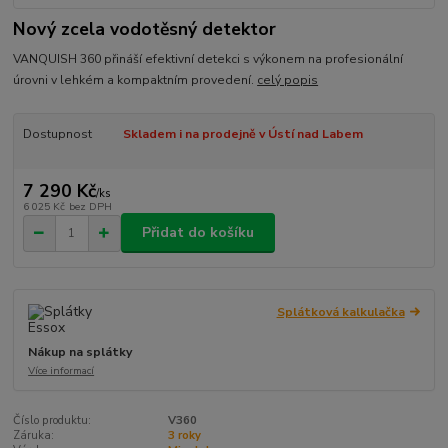
Nový zcela vodotěsný detektor
VANQUISH 360 přináší efektivní detekci s výkonem na profesionální
úrovni v lehkém a kompaktním provedení.
celý popis
Dostupnost
Skladem i na prodejně v Ústí nad Labem
7 290 Kč
/
ks
6 025 Kč
bez DPH
Přidat do košíku
Splátková kalkulačka
Nákup na splátky
Více informací
Číslo produktu:
V360
Záruka:
3 roky