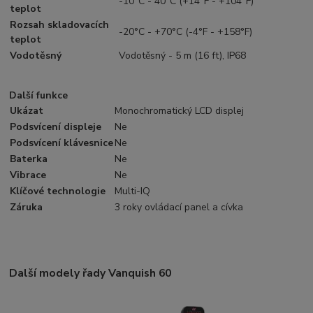
-10°C - 40°C (+14°F - +104°F)
teplot
Rozsah skladovacích
-20°C - +70°C (-4°F - +158°F)
teplot
Vodotěsný
Vodotěsný - 5 m (16 ft), IP68
Další funkce
Ukázat
Monochromatický LCD displej
Podsvícení displeje
Ne
Podsvícení klávesnice
Ne
Baterka
Ne
Vibrace
Ne
Klíčové technologie
Multi-IQ
Záruka
3 roky ovládací panel a cívka
Další modely řady Vanquish 60