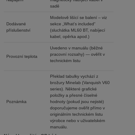
sadě
Modelově lišící se balení – viz
Dodávané
sekce „What’s included“
příslušenství
(sluchátka ML60 BT, nabíjecí
kabel, opěrka apod.)
Uvedeno v manuálu (běžné
pracovní rozsahy) — ověřit v
Provozní teplota
technickém listu
Překlad tabulky vychází z
brožury Minelab (Vanquish V60
series). Některé grafické
položky a přesné číselné
Poznámka
hodnoty (pokud jsou nejisté)
doporučujeme ověřit přímo v
originálním technickém listu
výrobce nebo v uživatelském
manuálu.