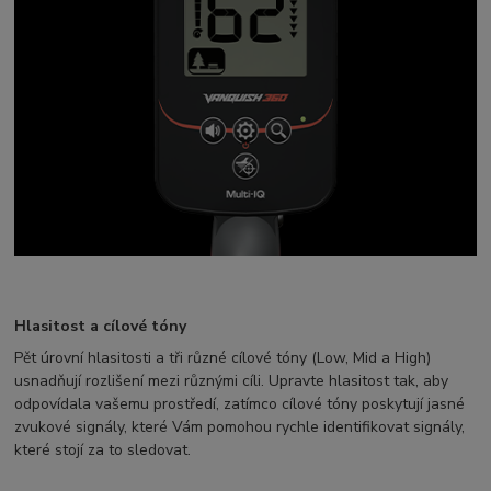
Hlasitost a cílové tóny
Pět úrovní hlasitosti a tři různé cílové tóny (Low, Mid a High)
usnadňují rozlišení mezi různými cíli. Upravte hlasitost tak, aby
odpovídala vašemu prostředí, zatímco cílové tóny poskytují jasné
zvukové signály, které Vám pomohou rychle identifikovat signály,
které stojí za to sledovat.