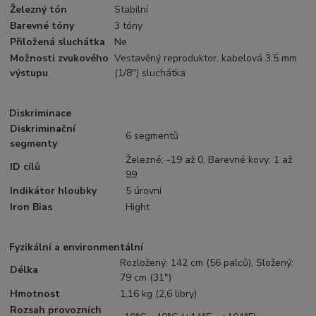
Železný tón
Stabilní
Barevné tóny
3 tóny
Přiložená sluchátka
Ne
Možnosti zvukového
Vestavěný reproduktor, kabelová 3,5 mm
výstupu
(1/8'') sluchátka
Diskriminace
Diskriminační
6 segmentů
segmenty
Železné: -19 až 0, Barevné kovy: 1 až
ID cílů
99
Indikátor hloubky
5 úrovní
Iron Bias
Hight
Fyzikální a environmentální
Rozložený: 142 cm (56 palců), Složený:
Délka
79 cm (31")
Hmotnost
1,16 kg (2,6 libry)
Rozsah provozních