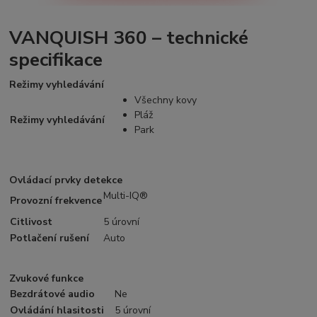
VANQUISH 360 – technické
specifikace
Režimy vyhledávání
Všechny kovy
Pláž
Režimy vyhledávání
Park
Ovládací prvky detekce
Multi-IQ®
Provozní frekvence
Citlivost
5 úrovní
Potlačení rušení
Auto
Zvukové funkce
Bezdrátové audio
Ne
Ovládání hlasitosti
5 úrovní