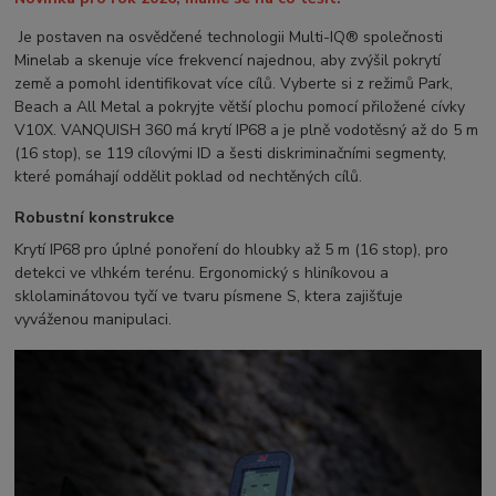
Je postaven na osvědčené technologii Multi-IQ® společnosti
Minelab a skenuje více frekvencí najednou, aby zvýšil pokrytí
země a pomohl identifikovat více cílů. Vyberte si z režimů Park,
Beach a All Metal a pokryjte větší plochu pomocí přiložené cívky
V10X. VANQUISH 360 má krytí IP68 a je plně vodotěsný až do 5 m
(16 stop), se 119 cílovými ID a šesti diskriminačními segmenty,
které pomáhají oddělit poklad od nechtěných cílů.
Robustní konstrukce
Krytí IP68 pro úplné ponoření do hloubky až 5 m (16 stop), pro
detekci ve vlhkém terénu. Ergonomický s hliníkovou a
sklolaminátovou tyčí ve tvaru písmene S, ktera zajišťuje
vyváženou manipulaci.