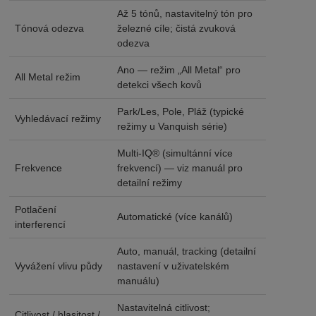
Až 5 tónů, nastavitelný tón pro
Tónová odezva
železné cíle; čistá zvuková
odezva
Ano — režim „All Metal“ pro
All Metal režim
detekci všech kovů
Park/Les, Pole, Pláž (typické
Vyhledávací režimy
režimy u Vanquish série)
Multi-IQ® (simultánní více
Frekvence
frekvencí) — viz manuál pro
detailní režimy
Potlačení
Automatické (více kanálů)
interferencí
Auto, manuál, tracking (detailní
Vyvážení vlivu půdy
nastavení v uživatelském
manuálu)
Nastavitelná citlivost;
Citlivost / hlasitost /