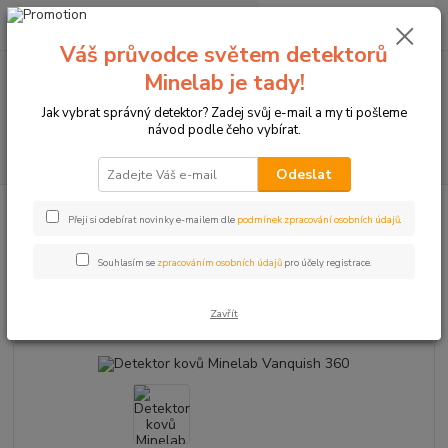
0
ks
+420774877333
za
0 Kč
(Po-Čtv, 8-15 hod.)
Váš průvodce světem detektorů
Minelab je tady!
Menu
Jak vybrat správný detektor? Zadej svůj e-mail a my ti pošleme
návod podle čeho vybírat.
Hledat
Odeslat
Úvod
Detektory kovů Minelab
Detektor kovů Minelab Vanquish 360
Přeji si odebírat novinky e-mailem dle
podmínek zpracování osobních údajů
.
Detektor kovů Minelab Vanquish
Souhlasím se
zpracováním osobních údajů
pro účely registrace.
360
Zavřít
Novinka