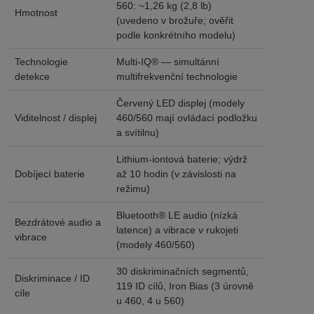
560: ~1,26 kg (2,8 lb)
Hmotnost
(uvedeno v brožuře; ověřit
podle konkrétního modelu)
Technologie
Multi-IQ® — simultánní
detekce
multifrekvenční technologie
Červený LED displej (modely
Viditelnost / displej
460/560 mají ovládací podložku
a svítilnu)
Lithium-iontová baterie; výdrž
Dobíjecí baterie
až 10 hodin (v závislosti na
režimu)
Bluetooth® LE audio (nízká
Bezdrátové audio a
latence) a vibrace v rukojeti
vibrace
(modely 460/560)
30 diskriminačních segmentů,
Diskriminace / ID
119 ID cílů, Iron Bias (3 úrovně
cíle
u 460, 4 u 560)