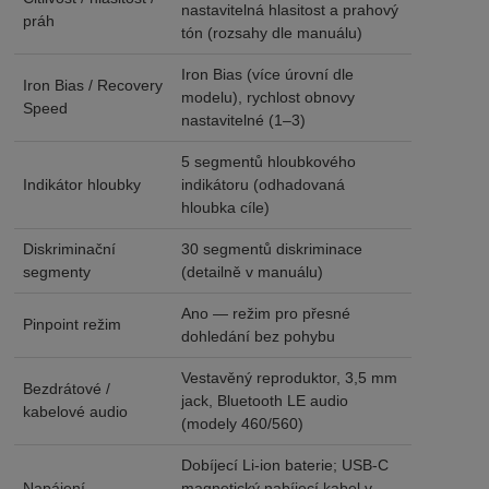
nastavitelná hlasitost a prahový
práh
tón (rozsahy dle manuálu)
Iron Bias (více úrovní dle
Iron Bias / Recovery
modelu), rychlost obnovy
Speed
nastavitelné (1–3)
5 segmentů hloubkového
Indikátor hloubky
indikátoru (odhadovaná
hloubka cíle)
Diskriminační
30 segmentů diskriminace
segmenty
(detailně v manuálu)
Ano — režim pro přesné
Pinpoint režim
dohledání bez pohybu
Vestavěný reproduktor, 3,5 mm
Bezdrátové /
jack, Bluetooth LE audio
kabelové audio
(modely 460/560)
Dobíjecí Li-ion baterie; USB-C
Napájení
magnetický nabíjecí kabel v