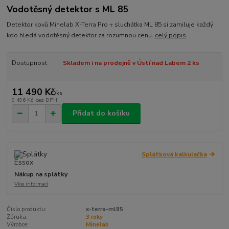
Vodotěsný detektor s ML 85
Detektor kovů Minelab X-Terra Pro + sluchátka ML 85 si zamiluje každý
kdo hledá vodotěsný detektor za rozumnou cenu.
celý popis
Dostupnost
Skladem i na prodejně v Ústí nad Labem 2 ks
11 490 Kč
/
ks
9 496 Kč
bez DPH
Přidat do košíku
Splátková kalkulačka
Nákup na splátky
Více informací
Číslo produktu:
x-terra-ml85
Záruka:
3 roky
Výrobce:
Minelab