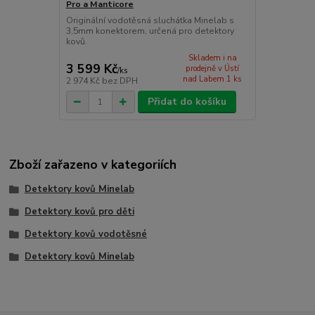
Pro a Manticore
Originální vodotěsná sluchátka Minelab s
3,5mm konektorem, určená pro detektory
kovů.
Skladem i na
3 599 Kč
prodejně v Ústí
/
ks
nad Labem 1 ks
2 974 Kč
bez DPH
Přidat do košíku
Zboží zařazeno v kategoriích
Detektory kovů Minelab
Detektory kovů pro děti
Detektory kovů vodotěsné
Detektory kovů Minelab