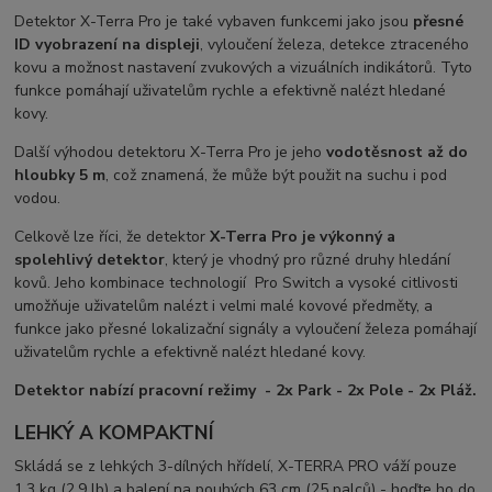
Detektor X-Terra Pro je také vybaven funkcemi jako jsou
přesné
ID vyobrazení na displeji
, vyloučení železa, detekce ztraceného
kovu a možnost nastavení zvukových a vizuálních indikátorů. Tyto
funkce pomáhají uživatelům rychle a efektivně nalézt hledané
kovy.
Další výhodou detektoru X-Terra Pro je jeho
vodotěsnost až do
hloubky 5 m
, což znamená, že může být použit na suchu i pod
vodou.
Celkově lze říci, že detektor
X-Terra Pro je výkonný a
spolehlivý detektor
, který je vhodný pro různé druhy hledání
kovů. Jeho kombinace technologií Pro Switch a vysoké citlivosti
umožňuje uživatelům nalézt i velmi malé kovové předměty, a
funkce jako přesné lokalizační signály a vyloučení železa pomáhají
uživatelům rychle a efektivně nalézt hledané kovy.
Detektor nabízí pracovní režimy - 2x Park - 2x Pole - 2x Pláž.
LEHKÝ A KOMPAKTNÍ
Skládá se z lehkých 3-dílných hřídelí, X-TERRA PRO váží pouze
1.3 kg (2.9 lb) a balení na pouhých 63 cm (25 palců) - hoďte ho do