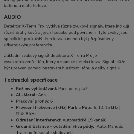
batohu a máte hotovo.
AUDIO
Detektor X-Terra Pro vydává různé zvukové signály, které indikují
různé druhy kovů a jejich hloubku pod povrchem. Tyto zvuky jsou
specifické pro každý druh kovu a mohou být přizpůsobeny
uživatelským preferencím.
Základní zvukový signál detektoru X-Terra Pro je
vysokofrekvenční tón, který oznamuje detekci kovu. Signál může
být upraven pomocí nastavení hlasitosti, tónu a délky signálu.
Technická specifikace
Režimy vyhledávání:
Park, pole, pláž
All-Metal:
Ano
Pracovní profily
: 6
Provozní frekvence (kHz) Park a Pole:
5, 10, 15 kHz |
Pláž: 8 kHz
Odrušení interferencí:
Automatické 19 kanálů
Ground Balance – odladění vlivu půdy:
Auto, Manuál,
Tracking (neustále sledování)