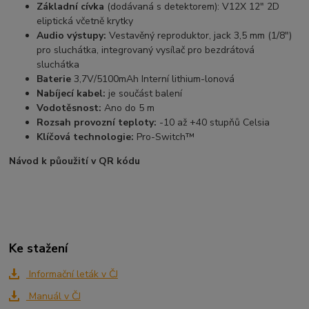
Základní cívka
(dodávaná s detektorem): V12X 12" 2D
eliptická včetně krytky
Audio výstupy:
Vestavěný reproduktor, jack 3,5 mm (1/8")
pro sluchátka, integrovaný vysílač pro bezdrátová
sluchátka
Baterie
3,7V/5100mAh Interní lithium-lonová
Nabíjecí kabel:
je součást balení
Vodotěsnost:
Ano do 5 m
Rozsah provozní teploty:
-10 až +40 stupňů Celsia
Klíčová technologie:
Pro-Switch™
Návod k půoužití v QR kódu
Ke stažení
Informační leták v ČJ
Manuál v ČJ