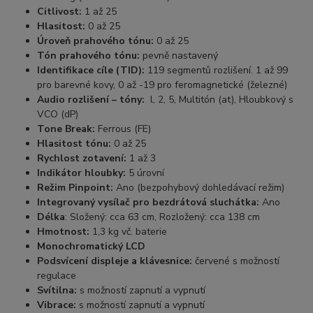
Citlivost:
1 až 25
Hlasitost:
0 až 25
Úroveň prahového tónu:
0 až 25
Tón prahového tónu:
pevně nastavený
Identifikace cíle (TID):
119 segmentů rozlišení. 1 až 99
pro barevné kovy, 0 až -19 pro feromagnetické (železné)
Audio rozlišení – tóny:
l, 2, 5, Multitón (at), Hloubkový s
VCO (dP)
Tone Break:
Ferrous (FE)
Hlasitost tónu:
0 až 25
Rychlost zotavení:
1 až 3
Indikátor hloubky:
5 úrovní
Režim Pinpoint:
Ano (bezpohybový dohledávací režim)
Integrovaný vysílač pro bezdrátová sluchátka:
Ano
Délka
: Složený: cca 63 cm, Rozložený: cca 138 cm
Hmotnost:
1,3 kg vč. baterie
Monochromatický LCD
Podsvícení displeje a klávesnice:
červené s možností
regulace
Svítilna:
s možností zapnutí a vypnutí
Vibrace:
s možností zapnutí a vypnutí