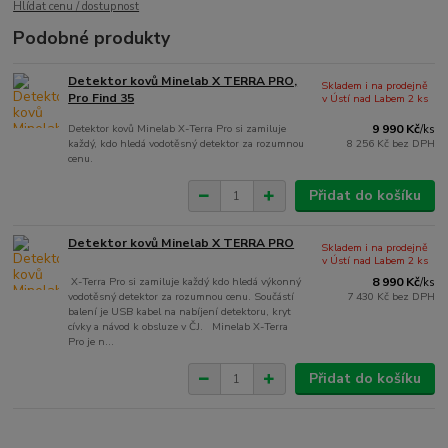
Hlídat cenu / dostupnost
Podobné produkty
Detektor kovů Minelab X TERRA PRO,
Skladem i na prodejně
Pro Find 35
v Ústí nad Labem 2 ks
Detektor kovů Minelab X-Terra Pro si zamiluje
9 990 Kč
/
ks
každý, kdo hledá vodotěsný detektor za rozumnou
8 256 Kč
bez DPH
cenu.
Přidat do košíku
Detektor kovů Minelab X TERRA PRO
Skladem i na prodejně
v Ústí nad Labem 2 ks
X-Terra Pro si zamiluje každý kdo hledá výkonný
8 990 Kč
/
ks
vodotěsný detektor za rozumnou cenu. Součástí
7 430 Kč
bez DPH
balení je USB kabel na nabíjení detektoru, kryt
cívky a návod k obsluze v ČJ. Minelab X-Terra
Pro je n...
Přidat do košíku