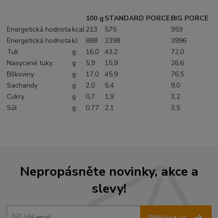
100 g
STANDARD PORCE
BIG PORCE
Energetická hodnota
kcal
213
575
959
Energetická hodnota
kJ
888
2398
3996
Tuk
g
16,0
43,2
72,0
Nasycené tuky
g
5,9
15,9
26,6
Bílkoviny
g
17,0
45,9
76,5
Sacharidy
g
2,0
5,4
9,0
Cukry
g
0,7
1,9
3,2
Sůl
g
0,77
2,1
3,5
Nepropásněte novinky, akce a
slevy!
Přihlásit se