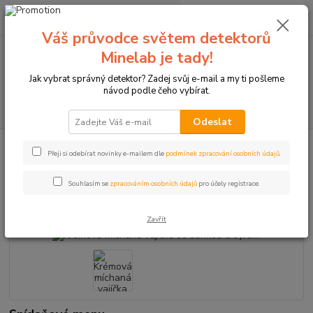
0
ks
+420774877333
za
0 Kč
(Po-Čtv, 8-15 hod.)
Váš průvodce světem detektorů
Minelab je tady!
Menu
Jak vybrat správný detektor? Zadej svůj e-mail a my ti pošleme
návod podle čeho vybírat.
Hledat
Odeslat
Úvod
Krémová míchaná vajíčka se šunkou a sýrem
Přeji si odebírat novinky e-mailem dle
podmínek zpracování osobních údajů
.
Krémová míchaná vajíčka se
Souhlasím se
zpracováním osobních údajů
pro účely registrace.
šunkou a sýrem
Zavřít