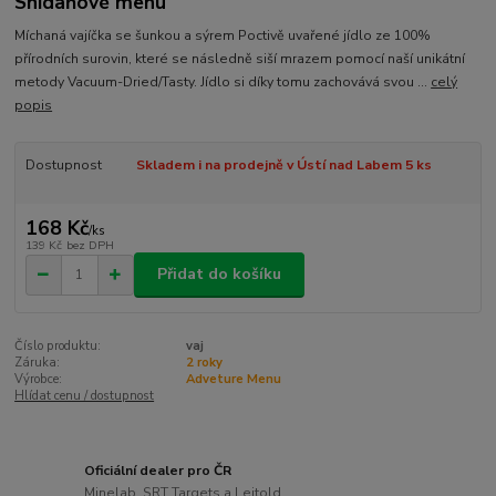
Snídaňové menu
Míchaná vajíčka se šunkou a sýrem Poctivě uvařené jídlo ze 100%
přírodních surovin, které se následně siší mrazem pomocí naší unikátní
metody Vacuum-Dried/Tasty. Jídlo si díky tomu zachovává svou ...
celý
popis
Dostupnost
Skladem i na prodejně v Ústí nad Labem 5 ks
168 Kč
/
ks
139 Kč
bez DPH
Přidat do košíku
Číslo produktu:
vaj
Záruka:
2 roky
Výrobce:
Adveture Menu
Hlídat cenu / dostupnost
Oficiální dealer pro ČR
Minelab, SRT Targets a Leitold