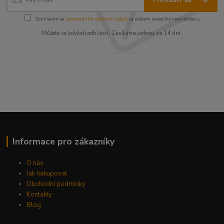
Souhlasím se
zpracováním osobních údajů
za účelem rozesílky newsletteru.
Můžete se kdykoli odhlásit. Zasíláme jednou za 14 dní.
Informace pro zákazníky
O nás
Jak nakupovat
Obchodní podmínky
Kontakty
Blog