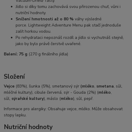
Vacuum-Dried/Tasty.
Jídlo si díky tomu zachovává svou přirozenou chuť, vůni i
nutriční hodnoty.
Snížení hmotnosti až o 80 %
váhy výsledné
porce. Lightweight Adventure Menu pak stačí jednoduše
zalít horkou vodou.
Po rehydrataci nepoznáš rozdíl a jídlo si vychutnáš stejně,
jako by bylo právě čerstvě uvařené.
Balení: 75 g
(270 g finálního jídla)
Složení
Vejce
(83%), šunka (5%), smetanový sýr
(mléko
,
smetana
, sůl,
mléčné kultury), cibule červená, sýr - Gouda (2%) (
mléko
,
sůl,
sýrařské kultury
), máslo (
mléko
), sůl, pepř.
Informace pro alergiky: Obsahuje vejce, mléko. Může obsahovat
stopy lepku.
Nutriční hodnoty