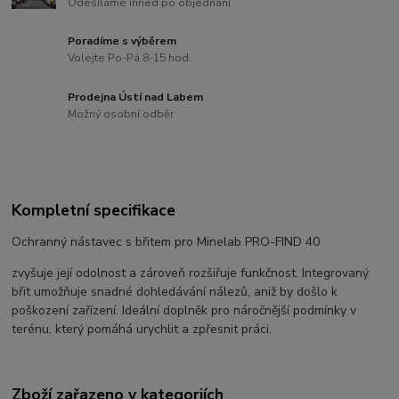
Odesíláme ihned po objednání
Poradíme s výběrem
Volejte Po-Pá 8-15 hod.
Prodejna Ústí nad Labem
Možný osobní odběr
Kompletní specifikace
Ochranný nástavec s břitem pro Minelab PRO-FIND 40
zvyšuje její odolnost a zároveň rozšiřuje funkčnost. Integrovaný
břit umožňuje snadné dohledávání nálezů, aniž by došlo k
poškození zařízení. Ideální doplněk pro náročnější podmínky v
terénu, který pomáhá urychlit a zpřesnit práci.
Zboží zařazeno v kategoriích