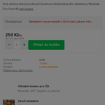
Kryt antény, který prodlouží životnost dohledávacího detektoru Minelab
Pro Find 40
celý popis
Dostupnost
Skladem i na prodejně v Ústí nad Labem 4 ks
250 Kč
/
ks
207 Kč
bez DPH
Přidat do košíku
Číslo produktu:
kr40
Záruka:
2 roky
Výrobce:
Lovec pokladu
Hlídat cenu / dostupnost
Oficiální dealer pro ČR
Minelab, SRT Targets a Leitold
Zboží skladem