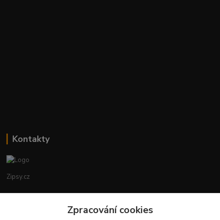
Kontakty
Zipsy.cz
Tomáš Prejza
Zpracování cookies
+420774877333
(Po-Čtv, 8-15 hod.)