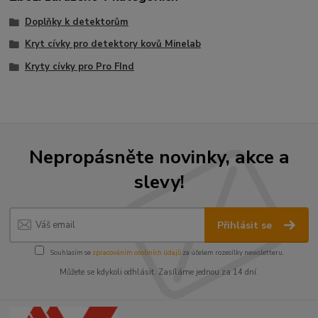
Doplňky k detektorům
Kryt cívky pro detektory kovů Minelab
Kryty cívky pro Pro FInd
Nepropásněte novinky, akce a
slevy!
Přihlásit se
Souhlasím se
zpracováním osobních údajů
za účelem rozesílky newsletteru.
Můžete se kdykoli odhlásit. Zasíláme jednou za 14 dní.