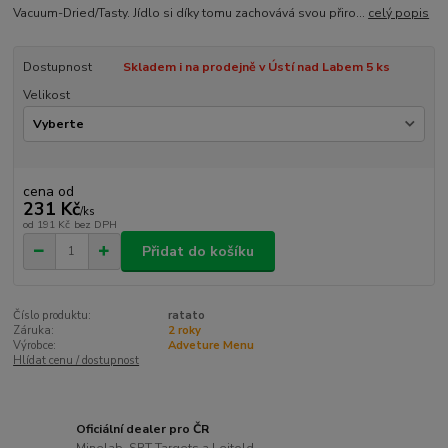
Vacuum-Dried/Tasty. Jídlo si díky tomu zachovává svou přiro...
celý popis
Dostupnost
Skladem i na prodejně v Ústí nad Labem 5 ks
Velikost
cena od
231 Kč
/
ks
od
191 Kč
bez DPH
Přidat do košíku
Číslo produktu:
ratato
Záruka:
2 roky
Výrobce:
Adveture Menu
Hlídat cenu / dostupnost
Oficiální dealer pro ČR