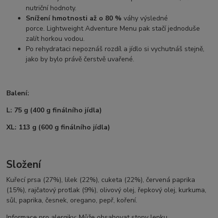
nutriční hodnoty.
Snížení hmotnosti až o 80 %
váhy výsledné
porce. Lightweight Adventure Menu pak stačí jednoduše
zalít horkou vodou.
Po rehydrataci nepoznáš rozdíl a jídlo si vychutnáš stejně,
jako by bylo právě čerstvě uvařené.
Balení:
L: 75 g (400 g finálního jídla)
XL: 113 g (600 g finálního jídla)
Složení
Kuřecí prsa (27%), lilek (22%), cuketa (22%), červená paprika
(15%), rajčatový protlak (9%), olivový olej, řepkový olej, kurkuma,
sůl, paprika, česnek, oregano, pepř, koření.
Informace pro alergiky: Může obsahovat stopy lepku.