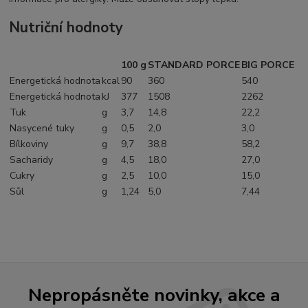
Nutriční hodnoty
100 g
STANDARD PORCE
BIG PORCE
Energetická hodnota
kcal
90
360
540
Energetická hodnota
kJ
377
1508
2262
Tuk
g
3,7
14,8
22,2
Nasycené tuky
g
0,5
2,0
3,0
Bílkoviny
g
9,7
38,8
58,2
Sacharidy
g
4,5
18,0
27,0
Cukry
g
2,5
10,0
15,0
Sůl
g
1,24
5,0
7,44
Nepropásněte novinky, akce a