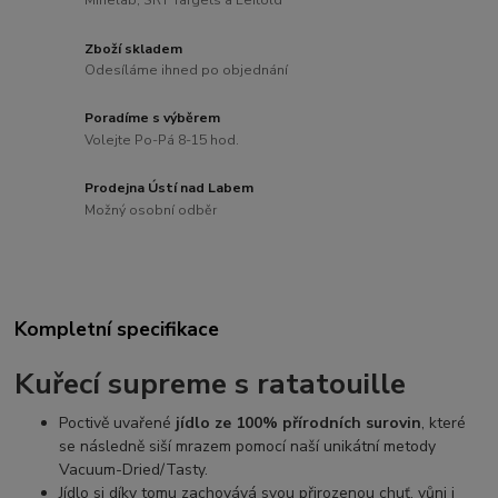
Minelab, SRT Targets a Leitold
Zboží skladem
Odesíláme ihned po objednání
Poradíme s výběrem
Volejte Po-Pá 8-15 hod.
Prodejna Ústí nad Labem
Možný osobní odběr
Kompletní specifikace
Kuřecí
supreme
s ratatouille
Poctivě uvařené
jídlo ze 100% přírodních surovin
, které
se následně siší mrazem pomocí naší unikátní metody
Vacuum-Dried/Tasty.
Jídlo si díky tomu zachovává svou přirozenou chuť, vůni i