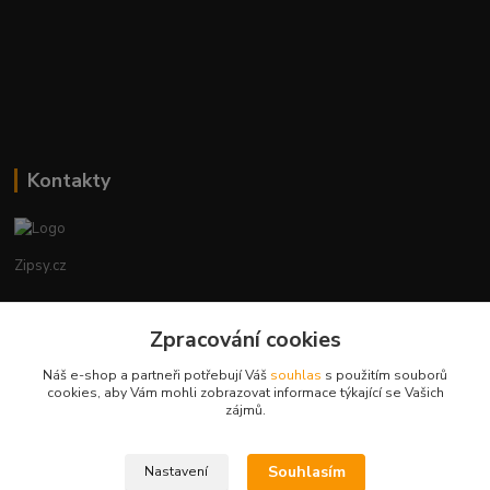
Kontakty
Zipsy.cz
Tomáš Prejza
Zpracování cookies
+420774877333
(Po-Čtv, 8-15 hod.)
Náš e-shop a partneři potřebují Váš
souhlas
s použitím souborů
cookies, aby Vám mohli zobrazovat informace týkající se Vašich
obchod@zipsy.cz
zájmů.
Souhlasím
Nastavení