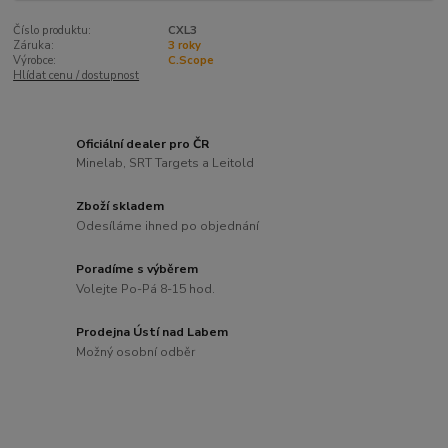
Číslo produktu:
CXL3
Záruka:
3 roky
Výrobce:
C.Scope
Hlídat cenu / dostupnost
Oficiální dealer pro ČR
Minelab, SRT Targets a Leitold
Zboží skladem
Odesíláme ihned po objednání
Poradíme s výběrem
Volejte Po-Pá 8-15 hod.
Prodejna Ústí nad Labem
Možný osobní odběr