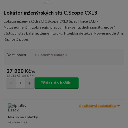
Lokátor inženýrských sítí C.Scope CXL3
Lokátor inženýrských sítí C.Scope CXL3 Specifikace LCD -
Multisegmenční: zobrazující pracovní frekvenci, druh signálu, úroveň
výstupu, stav baterie, tlumení zvuku. Hloubka detekce: Power mode 3 m,
Ra...
celý popis
Dostupnost
Skladem v eshopu
27 990 Kč
/
ks
23 132 Kč
bez DPH
Přidat do košíku
Splátková kalkulačka
Nákup na splátky
Více informací