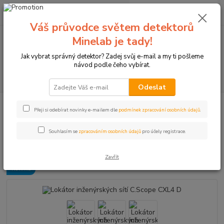
0
ks
+420774877333
za
0 Kč
(Po-Čtv, 8-15 hod.)
Váš průvodce světem detektorů
Minelab je tady!
Menu
Jak vybrat správný detektor? Zadej svůj e-mail a my ti pošleme
návod podle čeho vybírat.
Hledat
Odeslat
Úvod
Průmyslové detektory
Lokátory inženýrských sítí
Lokátor
Přeji si odebírat novinky e-mailem dle
podmínek zpracování osobních údajů
.
inženýrských sítí C.Scope CXL4 D
Lokátor inženýrských sítí C.Scope
Souhlasím se
zpracováním osobních údajů
pro účely registrace.
CXL4 D
Zavřít
Novinka