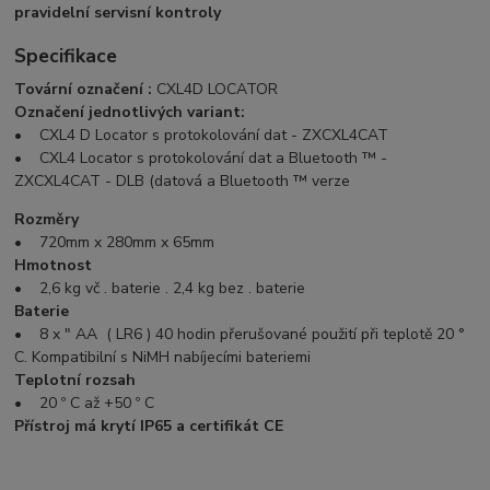
pravidelní servisní kontroly
Specifikace
Tovární označení :
CXL4D LOCATOR
Označení jednotlivých variant:
• CXL4 D Locator s protokolování dat - ZXCXL4CAT
• CXL4 Locator s protokolování dat a Bluetooth ™ -
ZXCXL4CAT - DLB (datová a Bluetooth ™ verze
Rozměry
• 720mm x 280mm x 65mm
Hmotnost
• 2,6 kg vč . baterie . 2,4 kg bez . baterie
Baterie
• 8 x " AA ( LR6 ) 40 hodin přerušované použití při teplotě 20 °
C. Kompatibilní s NiMH nabíjecími bateriemi
Teplotní rozsah
• 20 º C až +50 º C
Přístroj má krytí IP65 a certifikát CE