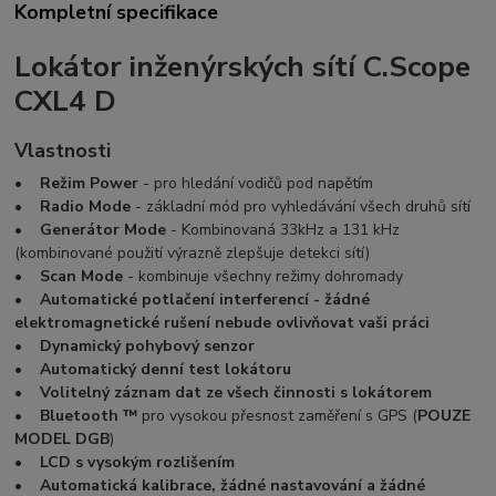
Kompletní specifikace
Lokátor inženýrských sítí C.Scope
CXL4 D
Vlastnosti
•
Režim Power
- pro hledání vodičů pod napětím
•
Radio Mode
- základní mód pro vyhledávání všech druhů sítí
•
Generátor Mode
- Kombinovaná 33kHz a 131 kHz
(kombinované použití výrazně zlepšuje detekci sítí)
•
Scan Mode
- kombinuje všechny režimy dohromady
•
Automatické potlačení interferencí - žádné
elektromagnetické rušení nebude ovlivňovat vaši práci
•
Dynamický pohybový senzor
•
Automatický denní test lokátoru
•
Volitelný záznam dat ze všech činnosti s lokátorem
•
Bluetooth ™
pro vysokou přesnost zaměření s GPS (
POUZE
MODEL DGB
)
•
LCD s vysokým rozlišením
•
Automatická kalibrace, žádné nastavování a žádné