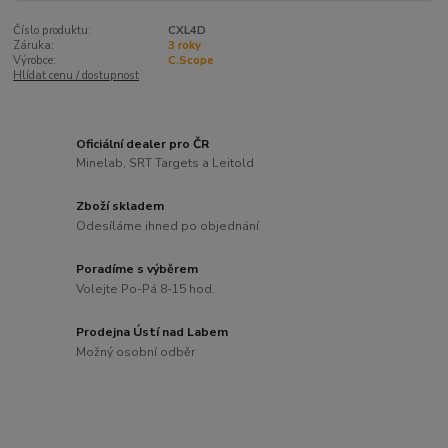
Číslo produktu:
CXL4D
Záruka:
3 roky
Výrobce:
C.Scope
Hlídat cenu / dostupnost
Oficiální dealer pro ČR
Minelab, SRT Targets a Leitold
Zboží skladem
Odesíláme ihned po objednání
Poradíme s výběrem
Volejte Po-Pá 8-15 hod.
Prodejna Ústí nad Labem
Možný osobní odběr