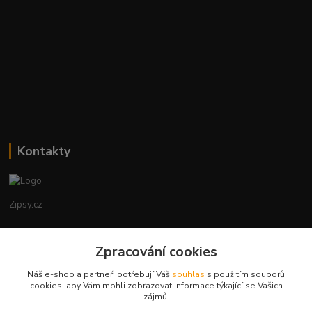
Kontakty
Zipsy.cz
Tomáš Prejza
Zpracování cookies
+420774877333
(Po-Čtv, 8-15 hod.)
Náš e-shop a partneři potřebují Váš
souhlas
s použitím souborů
cookies, aby Vám mohli zobrazovat informace týkající se Vašich
obchod@zipsy.cz
zájmů.