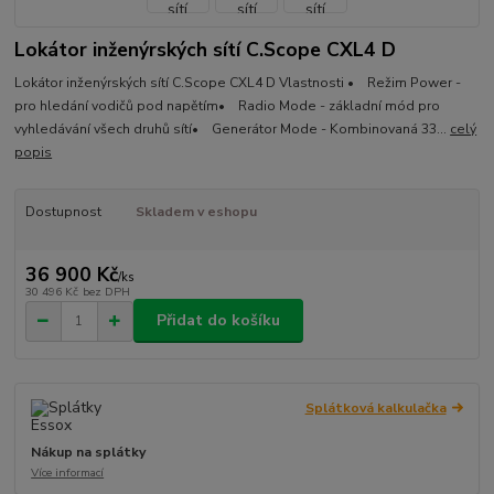
Lokátor inženýrských sítí C.Scope CXL4 D
Lokátor inženýrských sítí C.Scope CXL4 D Vlastnosti • Režim Power -
pro hledání vodičů pod napětím• Radio Mode - základní mód pro
vyhledávání všech druhů sítí• Generátor Mode - Kombinovaná 33...
celý
popis
Dostupnost
Skladem v eshopu
36 900 Kč
/
ks
30 496 Kč
bez DPH
Přidat do košíku
Splátková kalkulačka
Nákup na splátky
Více informací