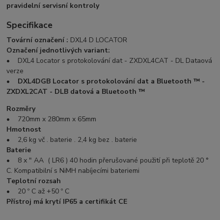
pravidelní servisní kontroly
Specifikace
Tovární označení :
DXL4 D LOCATOR
Označení jednotlivých variant:
• DXL4 Locator s protokolování dat - ZXDXL4CAT - DL Dataová
verze
• DXL4DGB Locator s protokolování dat a Bluetooth ™ -
ZXDXL2CAT - DLB datová a Bluetooth ™
Rozměry
• 720mm x 280mm x 65mm
Hmotnost
• 2,6 kg vč . baterie . 2,4 kg bez . baterie
Baterie
• 8 x " AA ( LR6 ) 40 hodin přerušované použití při teplotě 20 °
C. Kompatibilní s NiMH nabíjecími bateriemi
Teplotní rozsah
• 20 º C až +50 º C
Přístroj má krytí IP65 a certifikát CE