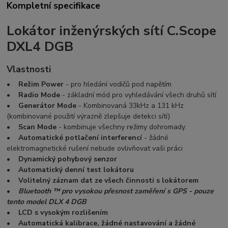
Kompletní specifikace
Lokátor inženýrských sítí C.Scope
DXL4 DGB
Vlastnosti
•
Režim Power
- pro hledání vodičů pod napětím
•
Radio Mode
- základní mód pro vyhledávání všech druhů sítí
•
Generátor Mode
- Kombinovaná 33kHz a 131 kHz
(kombinované použití výrazně zlepšuje detekci sítí)
•
Scan Mode
- kombinuje všechny režimy dohromady
•
Automatické potlačení interferencí
- žádné
elektromagnetické rušení nebude ovlivňovat vaši práci
•
Dynamický pohybový senzor
•
Automatický denní test lokátoru
•
Volitelný záznam dat ze všech činnosti s lokátorem
•
Bluetooth ™ pro vysokou přesnost zaměření s GPS - pouze
tento model DLX 4 DGB
•
LCD s vysokým rozlišením
•
Automatická kalibrace, žádné nastavování a žádné