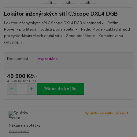
Lokátor inženýrských sítí C.Scope DXL4 DGB
Lokátor inženýrských sítí C.Scope DXL4 DGB Vlastnosti • Režim
Power - pro hledání vodičů pod napětím• Radio Mode - základní mód
pro vyhledávání všech druhů sítí• Generátor Mode - Kombinovaná ...
celý popis
Dostupnost
Vyprodáno
49 900 Kč
/
ks
41 240 Kč
bez DPH
Přidat do košíku
Splátková kalkulačka
Nákup na splátky
Více informací