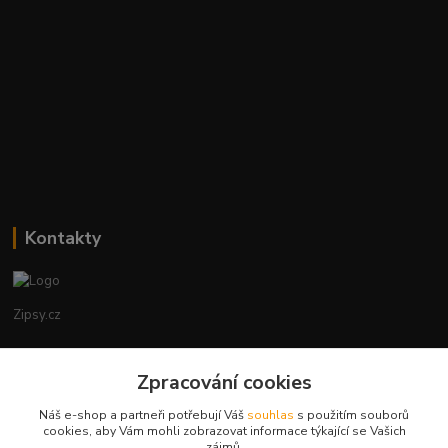
Kontakty
Zipsy.cz
Tomáš Prejza
Zpracování cookies
+420774877333
(Po-Čtv, 8-15 hod.)
Náš e-shop a partneři potřebují Váš
souhlas
s použitím souborů
cookies, aby Vám mohli zobrazovat informace týkající se Vašich
obchod@zipsy.cz
zájmů.