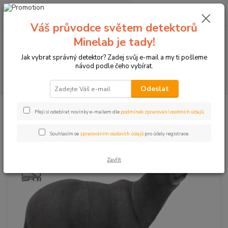
0
ks
+420774877333
za
0 Kč
(Po-Čtv, 8-15 hod.)
Váš průvodce světem detektorů
Minelab je tady!
Menu
Jak vybrat správný detektor? Zadej svůj e-mail a my ti pošleme
návod podle čeho vybírat.
Hledat
Odeslat
Úvod
Terče pro sportovní lukostřelbu
3D terč, medvěd hnědý
Přeji si odebírat novinky e-mailem dle
podmínek zpracování osobních údajů
.
3D terč, medvěd hnědý
Souhlasím se
zpracováním osobních údajů
pro účely registrace.
Zavřít