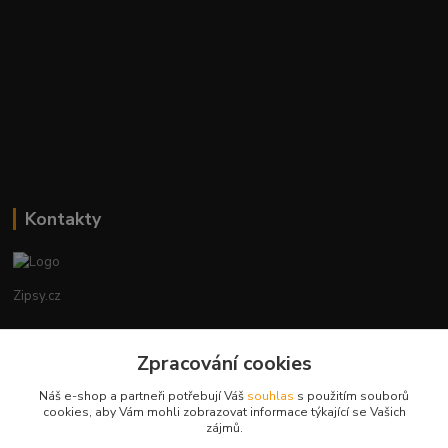
Kontakty
Zipsy.cz
Tomáš Prejza
Zpracování cookies
+420774877333
(Po-Čtv, 8-15 hod.)
Náš e-shop a partneři potřebují Váš
souhlas
s použitím souborů
cookies, aby Vám mohli zobrazovat informace týkající se Vašich
obchod@zipsy.cz
zájmů.