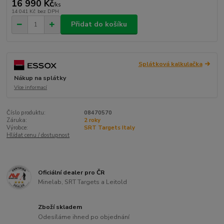
16 990 Kč
/
ks
14 041 Kč
bez DPH
Přidat do košíku
Splátková kalkulačka
Nákup na splátky
Více informací
Číslo produktu:
08470570
Záruka:
2 roky
Výrobce:
SRT Targets Italy
Hlídat cenu / dostupnost
Oficiální dealer pro ČR
Minelab, SRT Targets a Leitold
Zboží skladem
Odesíláme ihned po objednání