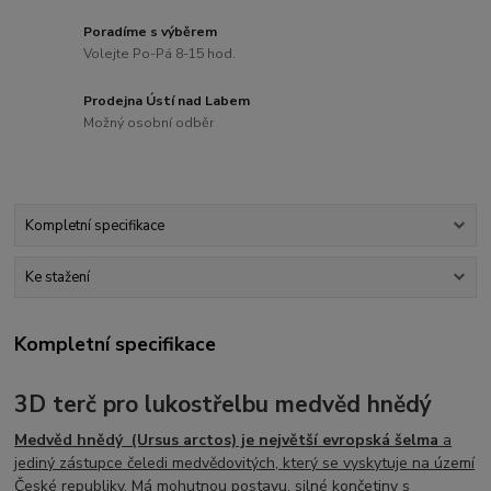
Poradíme s výběrem
Volejte Po-Pá 8-15 hod.
Prodejna Ústí nad Labem
Možný osobní odběr
Kompletní specifikace
Ke stažení
Kompletní specifikace
3D terč pro lukostřelbu medvěd hnědý
Medvěd hnědý (Ursus arctos) je největší evropská šelma
a
jediný zástupce čeledi medvědovitých, který se vyskytuje na území
České republiky
. Má mohutnou postavu, silné končetiny s