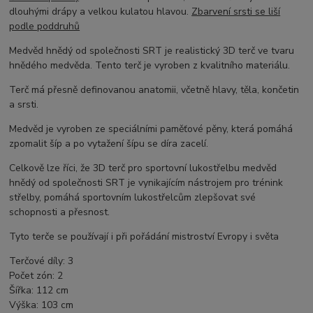
dlouhými drápy a velkou kulatou hlavou.
Zbarvení srsti se liší
podle poddruhů
Medvěd hnědý od společnosti SRT je realistický 3D terč ve tvaru
hnědého medvěda. Tento terč je vyroben z kvalitního materiálu.
Terč má přesně definovanou anatomii, včetně hlavy, těla, končetin
a srsti.
Medvěd je vyroben ze speciálními paměťové pěny, která pomáhá
zpomalit šíp a po vytažení šípu se díra zacelí.
Celkově lze říci, že 3D terč pro sportovní lukostřelbu medvěd
hnědý od společnosti SRT je vynikajícím nástrojem pro trénink
střelby, pomáhá sportovním lukostřelcům zlepšovat své
schopnosti a přesnost.
Tyto terče se používají i při pořádání mistroství Evropy i světa
Terčové díly
:
3
Počet zón
:
2
Šířka
:
112
cm
Výška:
103 cm