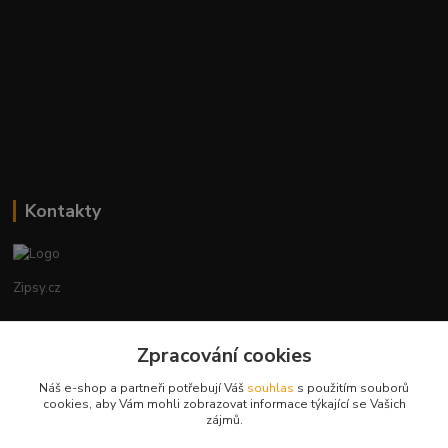
Kontakty
Zipsy.cz
Tomáš Prejza
Zpracování cookies
+420774877333
(Po-Čtv, 8-15 hod.)
Náš e-shop a partneři potřebují Váš
souhlas
s použitím souborů
cookies, aby Vám mohli zobrazovat informace týkající se Vašich
obchod@zipsy.cz
zájmů.