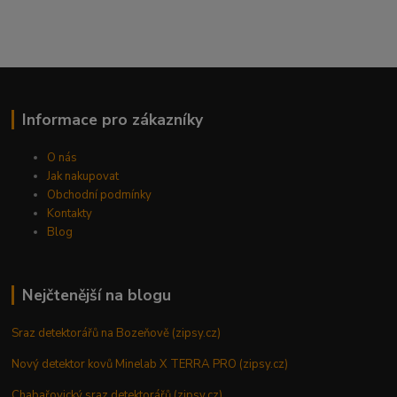
Informace pro zákazníky
O nás
Jak nakupovat
Obchodní podmínky
Kontakty
Blog
Nejčtenější na blogu
Sraz detektorářů na Bozeňově (zipsy.cz)
Nový detektor kovů Minelab X TERRA PRO (zipsy.cz)
Chabařovický sraz detektorářů (zipsy.cz)