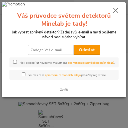
0
ks
+420774877333
za
0 Kč
(Po-Čtv, 8-15 hod.)
Váš průvodce světem detektorů
Minelab je tady!
Menu
Jak vybrat správný detektor? Zadej svůj e-mail a my ti pošleme
návod podle čeho vybírat.
Hledat
Odeslat
Úvod
Samoohřevný SET 3x30g + 2x60g + Zipper bag
Přeji si odebírat novinky e-mailem dle
podmínek zpracování osobních údajů
.
Samoohřevný SET 3x30g + 2x60g
Souhlasím se
zpracováním osobních údajů
pro účely registrace.
+ Zipper bag
Zavřít
TOP produkt