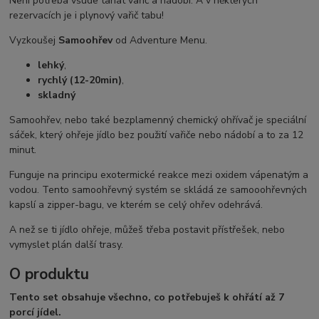
Není potřeba všude tahat vařič a nádobí. A v některých
rezervacích je i plynový vařič tabu!
Vyzkoušej
Samoohřev
od Adventure Menu.
lehký
,
rychlý (12-20min)
,
skladný
Samoohřev, nebo také bezplamenný chemický ohřívač je speciální
sáček, který ohřeje jídlo bez použití vařiče nebo nádobí a to za 12
minut.
Funguje na principu exotermické reakce mezi oxidem vápenatým a
vodou. Tento samoohřevný systém se skládá ze samooohřevných
kapslí a zipper-bagu, ve kterém se celý ohřev odehrává.
A než se ti jídlo ohřeje, můžeš třeba postavit přístřešek, nebo
vymyslet plán další trasy.
O produktu
Tento set obsahuje všechno, co potřebuješ k ohřátí až 7
porcí jídel.