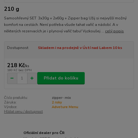
210 g
Samoohřevný SET 3x30g + 2x60g + Zipper bag Užij si nejvyšší možný
komfort na cestách. Není potřeba všude tahat vařič a nádobí. A v
některých rezervacích je i plynový vařič tabu! Vyzkoušej ...
celý popis
Dostupnost
Skladem i na prodejně v Ústí nad Labem 10 ks
218 Kč
/
ks
180 Kč
bez DPH
Přidat do košíku
Číslo produktu:
zipper- mix
Záruka:
2 roky
Výrobce:
Adveture Menu
Hlídat cenu / dostupnost
Oficiální dealer pro ČR