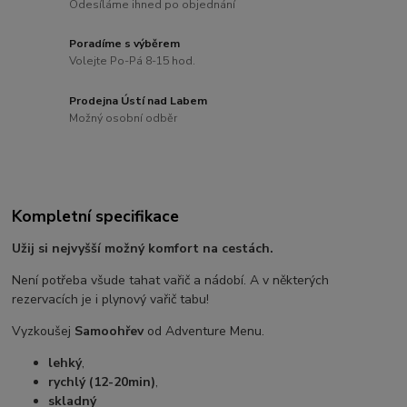
Odesíláme ihned po objednání
Poradíme s výběrem
Volejte Po-Pá 8-15 hod.
Prodejna Ústí nad Labem
Možný osobní odběr
Kompletní specifikace
Užij si nejvyšší možný komfort na cestách.
Není potřeba všude tahat vařič a nádobí. A v některých
rezervacích je i plynový vařič tabu!
Vyzkoušej
Samoohřev
od Adventure Menu.
lehký
,
rychlý (12-20min)
,
skladný