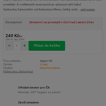
a nádobí. A v některých rezervacích je i plynový vařič tabu!
Vyzkoušej Samoohřev od Adventure Menu. lehký, rychl...
celý popis
Dostupnost
Skladem i na prodejně v Ústí nad Labem 10 ks
240 Kč
/
ks
198 Kč
bez DPH
Přidat do košíku
Číslo produktu:
zipper-60
Záruka:
2 roky
Výrobce:
Adveture Menu
Hlídat cenu / dostupnost
Oficiální dealer pro ČR
Minelab, SRT Targets a Leitold
Zboží skladem