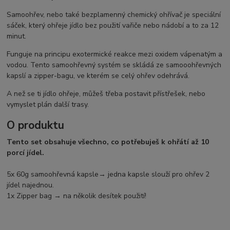
Samoohřev, nebo také bezplamenný chemický ohřívač je speciální
sáček, který ohřeje jídlo bez použití vařiče nebo nádobí a to za 12
minut.
Funguje na principu exotermické reakce mezi oxidem vápenatým a
vodou. Tento samoohřevný systém se skládá ze samooohřevných
kapslí a zipper-bagu, ve kterém se celý ohřev odehrává.
A než se ti jídlo ohřeje, můžeš třeba postavit přístřešek, nebo
vymyslet plán další trasy.
O produktu
Tento set obsahuje všechno, co potřebuješ k ohřátí až 10
porcí jídel.
5x 60g samoohřevná kapsle→ jedna kapsle slouží pro ohřev 2
jídel najednou.
1x Zipper bag → na několik desítek použití!