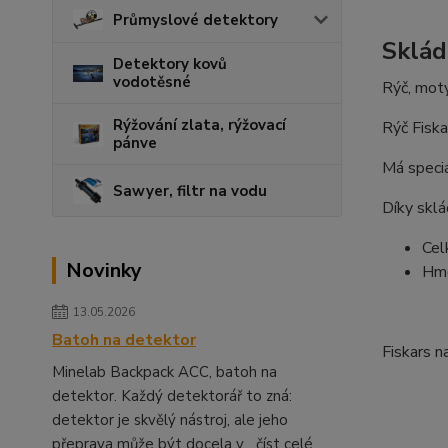
Průmyslové detektory
Sklád
Detektory kovů
vodotěsné
Rýč, moty
Rýžování zlata, rýžovací
Rýč Fiska
pánve
Má speciá
Sawyer, filtr na vodu
Díky skl
Cel
Novinky
Hmo
13.05.2026
Batoh na detektor
Fiskars n
Minelab Backpack ACC, batoh na
detektor. Každý detektorář to zná:
detektor je skvělý nástroj, ale jeho
přeprava může být docela v...
číst celé