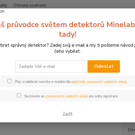
akty
Ochrana soukromí
Nevíte
š průvodce světem detektorů Minelab
Hledat
+420
(Po-Čt
tady!
ybrat správný detektor? Zadej svůj e-mail a my ti pošleme návod
etektory kovů Minelab
Doplňky k detektorům
Skládací vojenská lopa
čeho vybírat.
dací vojenská lopatka Fiskars
Odeslat
Univ
Přeji si odebírat novinky e-mailem dle
podmínek zpracování osobních údajů
.
Skláda
sedátk
Souhlasím se
zpracováním osobních údajů
pro účely registrace.
náročn
oceli, .
Zavřít
Dos