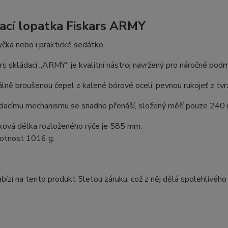
ací lopatka Fiskars ARMY
čka nebo i praktické sedátko.
rs skládací „ARMY“ je kvalitní nástroj navržený pro náročné podm
lně broušenou čepel z kalené bórové oceli, pevnou rukojeť z tvrz
ádacímu mechanismu se snadno přenáší, složený měří pouze 240
ková délka rozloženého rýče je 585 mm.
tnost 1016 g.
abízí na tento produkt 5letou záruku, což z něj dělá spolehlivého