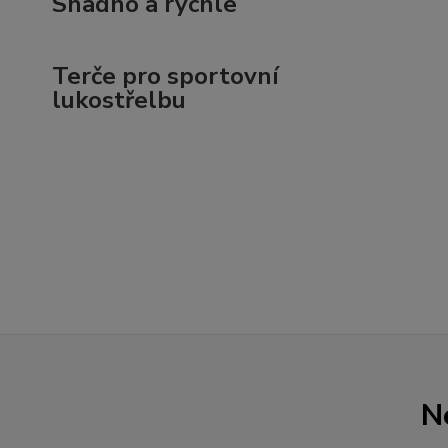
Snadno a rychle
Terče pro sportovní
lukostřelbu
N