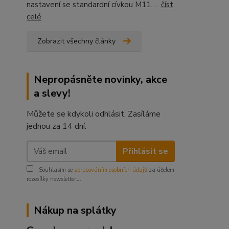
nastavení se standardní cívkou M11. ...
číst
celé
Zobrazit všechny články
Nepropásněte novinky, akce
a slevy!
Můžete se kdykoli odhlásit. Zasíláme
jednou za 14 dní.
Přihlásit se
Souhlasím se
zpracováním osobních údajů
za účelem
rozesílky newsletteru.
Nákup na splátky