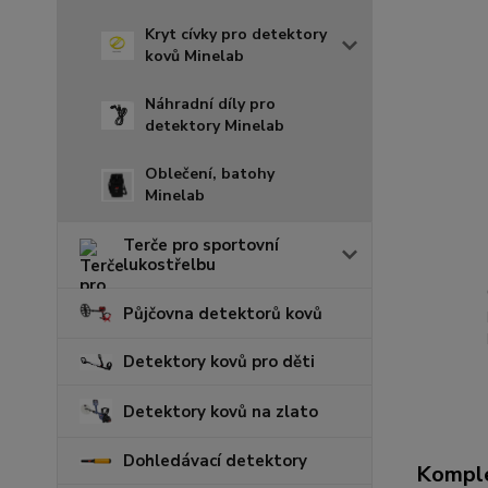
Kryt cívky pro detektory
kovů Minelab
Náhradní díly pro
detektory Minelab
Oblečení, batohy
Minelab
Terče pro sportovní
lukostřelbu
Půjčovna detektorů kovů
Detektory kovů pro děti
Detektory kovů na zlato
Dohledávací detektory
Komple