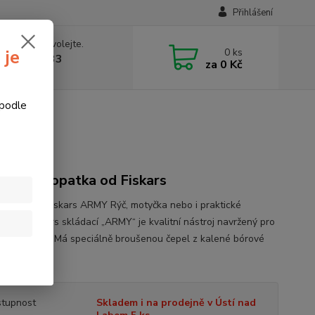
Přihlášení
 si rady? Zavolejte.
0
ks
 je
774877333
za
0 Kč
v, 8-15 hod.)
 podle
tka Fiskars
erzální lopatka od Fiskars
cí lopatka Fiskars ARMY Rýč, motyčka nebo i praktické
o. Rýč Fiskars skládací „ARMY“ je kvalitní nástroj navržený pro
é podmínky. Má speciálně broušenou čepel z kalené bórové
..
celý popis
tupnost
Skladem i na prodejně v Ústí nad