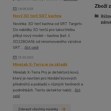
Zboží 
18.09.2025
Nový 3D terč SRT kachna
Rýžov
pánv
Novinka: 3D terč kachna od SRT Targets
Do nabídky 3D terčů pro lukostřelbu
přibyl nový model – kachna (kat. č.
3D22BOAN) od renomovaného výrobce
SRT ...
číst celé
15.03.2023
Minelab X-Terra je na skladě
Minelab X-Terra Pro je detektorů kovů,
který je navržen pro hledání kovových
předmětů a pokladů v různých terénech a
podmínkách. Tento detektor nabíz...
číst
celé
Zobrazit všechny novinky