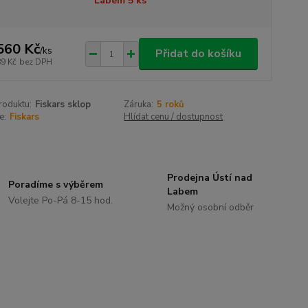
Labem 5 ks
560 Kč
/
ks
Přidat do košíku
89 Kč
bez DPH
roduktu:
Fiskars sklop
Záruka:
5 roků
e:
Fiskars
Hlídat cenu / dostupnost
Prodejna Ústí nad
Poradíme s výběrem
Labem
Volejte Po-Pá 8-15 hod.
Možný osobní odběr