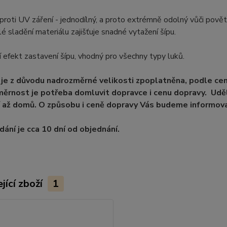
proti UV záření - jednodílný, a proto extrémně odolný vůči pově
é sladění materiálu zajišťuje snadné vytažení šípu.
 efekt zastavení šípu, vhodný pro všechny typy luků.
je z důvodu nadrozměrné velikosti zpoplatněna, podle ce
ěrnost je potřeba domluvit dopravce i cenu dopravy. Uděl
 až domů. O způsobu i ceně dopravy Vás budeme informova
ání je cca 10 dní od objednání.
jící zboží
1