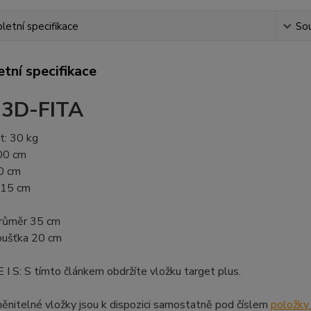
etní specifikace
Sou
tní specifikace
 3D-FITA
: 30 kg
00 cm
00 cm
 15 cm
průměr 35 cm
ťka 20 cm
 I S: S tímto článkem obdržíte vložku target plus.
ěnitelné vložky jsou k dispozici samostatně pod číslem
položky