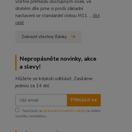
včetně přehledu dostupných cívek, ve
druhém díle jsme si prošli základní
nastavení se standardní cívkou M11. ...
číst
celé
Zobrazit všechny články
Nepropásněte novinky, akce
a slevy!
Můžete se kdykoli odhlásit. Zasíláme
jednou za 14 dní.
Přihlásit se
Souhlasím se
zpracováním osobních údajů
za účelem
rozesílky newsletteru.