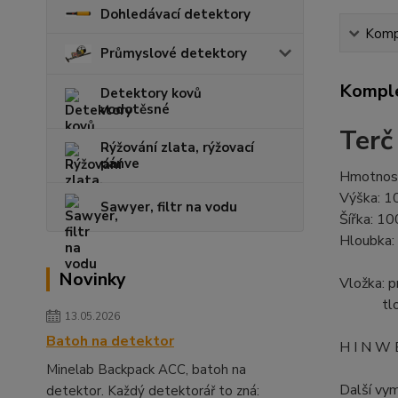
Dohledávací detektory
Kompl
Průmyslové detektory
Komple
Detektory kovů
vodotěsné
Terč
Rýžování zlata, rýžovací
pánve
Hmotnost
Výška: 1
Sawyer, filtr na vodu
Šířka: 1
Hloubka:
Novinky
Vložka: 
tlouš
13.05.2026
Batoh na detektor
H I N W E
Minelab Backpack ACC, batoh na
Další vym
detektor. Každý detektorář to zná: