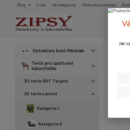
Blog
O nás
Jak nakupovat
Obchodní podmínky
Kont
Vá
Jak v
Úvod
T
Detektory kovů Minelab
Terč
Terče pro sportovní
lukostřelbu
3D terče SRT Targets
3D terče Leitold
Kategorie I
Kategorie II