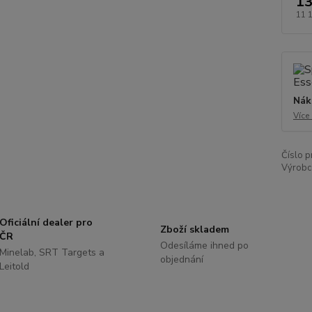
13
11 
Nák
Více
Číslo p
Výrobc
Oficiální dealer pro
Zboží skladem
ČR
Odesíláme ihned po
Minelab, SRT Targets a
objednání
Leitold