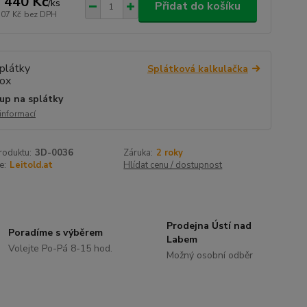
 440 Kč
/
ks
Přidat do košíku
107 Kč
bez DPH
Splátková kalkulačka
up na splátky
 informací
roduktu:
3D-0036
Záruka:
2 roky
e:
Leitold.at
Hlídat cenu / dostupnost
Prodejna Ústí nad
Poradíme s výběrem
Labem
Volejte Po-Pá 8-15 hod.
Možný osobní odběr