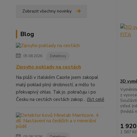
Zobrazit všechny novinky
Blog
05.08.2026
Detektory
Zipsyho poklady na cestách
Na pláži v italském Caorle jsem zakopal
3D vymě
malý poklad plný drobností, a mělo to
Vyměnite
překvapivý ohlas. Tak jo, pokračuju i po
z vysoce
Česku na cestách cestách zakop...
číst celé
Součástí
střed (ni
(hnědá n
1 920
1 587 K
03.08.2026
Detektory