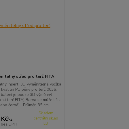
nitelný střed pro terč FITA
lný insert 3D vyměnitelná vložka
 kvalitní PU pěny pro terč 0036.
 balení je pouze 3D výměnný
koli terč FITA) Barva se může lišit
ebo černá) Průměr: 35 cm ...
Skladem
 Kč
centrální sklad
/
ks
EU
č
bez DPH