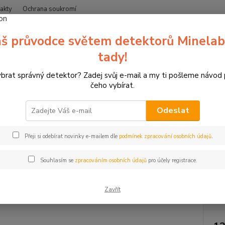
akty
Ochrana soukromí
Nevíte
š průvodce světem detektorů Minelab
Hledat
+420
(Po-Čt
tady!
ybrat správný detektor? Zadej svůj e-mail a my ti pošleme návod
erče pro sportovní lukostřelbu
3D terče Leitold
Zábavné terče
čeho vybírat.
 3D-FITA
Odeslat
Terč 3
Přeji si odebírat novinky e-mailem dle
podmínek zpracování osobních údajů
.
15 cm
S tímto
Souhlasím se
zpracováním osobních údajů
pro účely registrace.
Zavřít
Dos