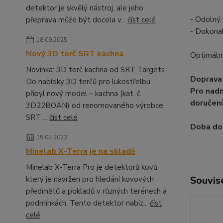
detektor je skvělý nástroj, ale jeho
- Odolný 
přeprava může být docela v...
číst celé
- Dokonal
18.09.2025
Nový 3D terč SRT kachna
Optimální
Novinka: 3D terč kachna od SRT Targets
Doprava 
Do nabídky 3D terčů pro lukostřelbu
Pro nadm
přibyl nový model – kachna (kat. č.
doručení
3D22BOAN) od renomovaného výrobce
SRT ...
číst celé
Doba dod
15.03.2023
Minelab X-Terra je na skladě
Minelab X-Terra Pro je detektorů kovů,
Souvise
který je navržen pro hledání kovových
předmětů a pokladů v různých terénech a
podmínkách. Tento detektor nabíz...
číst
celé