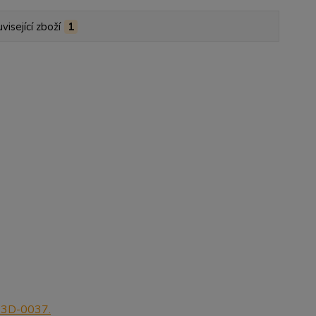
visející zboží
1
 3D-0037.