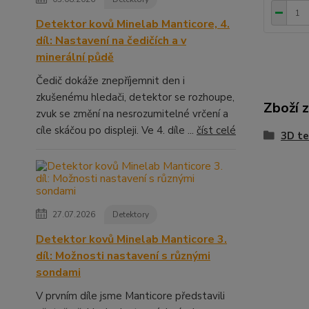
Detektor kovů Minelab Manticore, 4.
díl: Nastavení na čedičích a v
minerální půdě
Čedič dokáže znepříjemnit den i
zkušenému hledači, detektor se rozhoupe,
Zboží 
zvuk se změní na nesrozumitelné vrčení a
cíle skáčou po displeji. Ve 4. díle ...
číst celé
3D te
27.07.2026
Detektory
Detektor kovů Minelab Manticore 3.
díl: Možnosti nastavení s různými
sondami
V prvním díle jsme Manticore představili