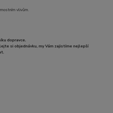
trnostním vlivům.
níku dopravce.
ejte si objednávku, my Vám zajistíme nejlepší
t.