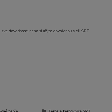
 své dovednosti nebo si užijte dovolenou s cíli SRT
vné terče
Terče a terčovnice SRT