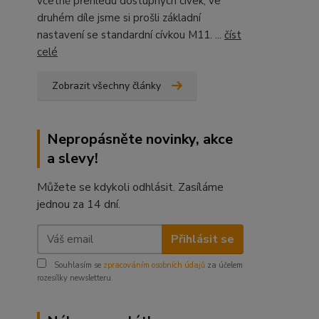
včetně přehledu dostupných cívek, ve
druhém díle jsme si prošli základní
nastavení se standardní cívkou M11. ...
číst
celé
Zobrazit všechny články
Nepropásněte novinky, akce
a slevy!
Můžete se kdykoli odhlásit. Zasíláme
jednou za 14 dní.
Přihlásit se
Souhlasím se
zpracováním osobních údajů
za účelem
rozesílky newsletteru.