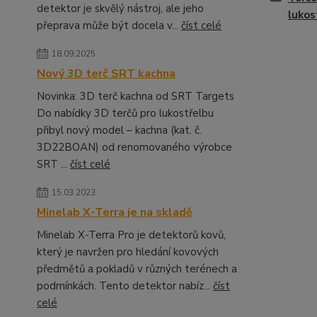
detektor je skvělý nástroj, ale jeho
lukos
přeprava může být docela v...
číst celé
18.09.2025
Nový 3D terč SRT kachna
Novinka: 3D terč kachna od SRT Targets
Do nabídky 3D terčů pro lukostřelbu
přibyl nový model – kachna (kat. č.
3D22BOAN) od renomovaného výrobce
SRT ...
číst celé
15.03.2023
Minelab X-Terra je na skladě
Minelab X-Terra Pro je detektorů kovů,
který je navržen pro hledání kovových
předmětů a pokladů v různých terénech a
podmínkách. Tento detektor nabíz...
číst
celé