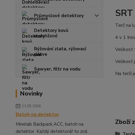
SRT
Průmyslové detektory
Terč na l
Detektory kovů
vodotěsné
4 v 1 Ino
Rýžování zlata, rýžovací
Velikost 
pánve
Velikost 
Sawyer, filtr na vodu
Na terči 
Novinky
13.05.2026
Batoh na detektor
Zboží 
Minelab Backpack ACC, batoh na
detektor. Každý detektorář to zná:
Terče