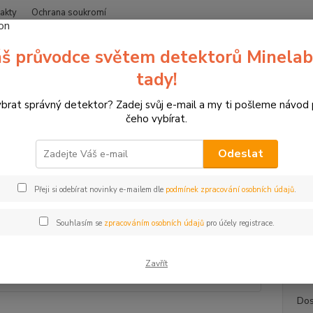
akty
Ochrana soukromí
Nevíte
š průvodce světem detektorů Minelab
Hledat
+420
(Po-Čt
tady!
ybrat správný detektor? Zadej svůj e-mail a my ti pošleme návod
erče pro sportovní lukostřelbu
3D terče SRT Targets
Terč pro luk
čeho vybírat.
 pro lukostřelbu, SRT SFB ROV
Odeslat
Trén
Akce
Přeji si odebírat novinky e-mailem dle
podmínek zpracování osobních údajů
.
SRT SF
zábavný
Souhlasím se
zpracováním osobních údajů
pro účely registrace.
manipu
celý p
Zavřít
Dos