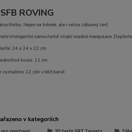
 SFB ROVING
ukostřelbu. Nejen na trénink, ale i velice zábavný terč.
vační inteligentní samostatně stojící snadná manipulace Zlepšete
terče: 24 x 24 x 22 cm
jednotlivé koule: 11 cm
je vyznačeno 12 zón v bílé barvě
zařazeno v kategoriích
 pro sportovní
3D terče SRT Targets
Zába