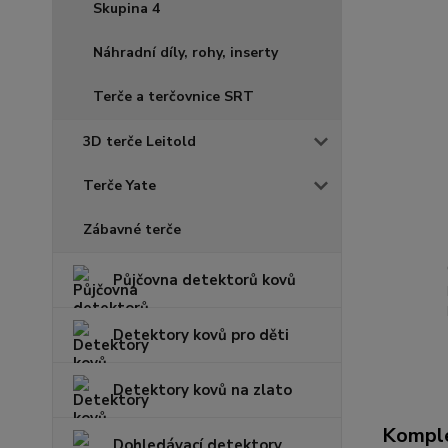
Skupina 4
Náhradní díly, rohy, inserty
Terče a terčovnice SRT
3D terče Leitold
Terče Yate
Zábavné terče
Půjčovna detektorů kovů
Detektory kovů pro děti
Detektory kovů na zlato
Komple
Dohledávací detektory