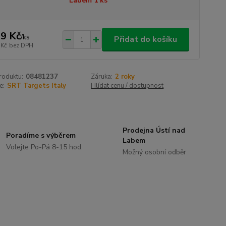
Labem 1 ks
9 Kč
/
ks
Přidat do košíku
 Kč
bez DPH
roduktu:
08481237
Záruka:
2 roky
e:
SRT Targets Italy
Hlídat cenu / dostupnost
Prodejna Ústí nad
Poradíme s výběrem
Labem
Volejte Po-Pá 8-15 hod.
Možný osobní odběr