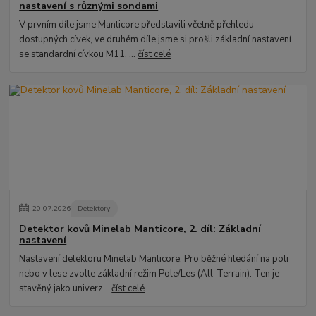
nastavení s různými sondami
V prvním díle jsme Manticore představili včetně přehledu
dostupných cívek, ve druhém díle jsme si prošli základní nastavení
se standardní cívkou M11. ...
číst celé
20
.
07
.
2026
Detektory
Detektor kovů Minelab Manticore, 2. díl: Základní
nastavení
Nastavení detektoru Minelab Manticore. Pro běžné hledání na poli
nebo v lese zvolte základní režim Pole/Les (All-Terrain). Ten je
stavěný jako univerz...
číst celé