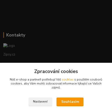
Kontakty
Zipsy.cz
Tomáš Prejza
+420774877333
Zpracování cookies
(Po-Čtv, 8-15 hod.)
Náš e-shop a partneři potřebují Váš
souhlas
s použitím souborů
cookies, aby Vám mohli zobrazovat informace týkající se Vašich
obchod@zipsy.cz
zájmů.
Souhlasím
Nastavení