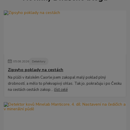
05
.
08
.
2026
Detektory
Zipsyho poklady na cestách
Na pláži v italském Caorle jsem zakopal malý poklad plný
drobností, a mělo to překvapivý ohlas. Tak jo, pokračuju i po Česku
na cestách cestách zakop...
číst celé