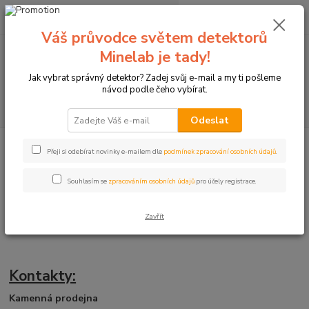
0
ks
+420774877333
za
0 Kč
(Po-Čtv, 8-15 hod.)
Váš průvodce světem detektorů
Minelab je tady!
Menu
Jak vybrat správný detektor? Zadej svůj e-mail a my ti pošleme
návod podle čeho vybírat.
Hledat
Odeslat
Úvod
Kontakty
Přeji si odebírat novinky e-mailem dle
podmínek zpracování osobních údajů
.
Kontaktní informace
Souhlasím se
zpracováním osobních údajů
pro účely registrace.
Detektory kovů a lukostřelba u
Zavřít
Zipsyho
Kontakty:
Kamenná prodejna