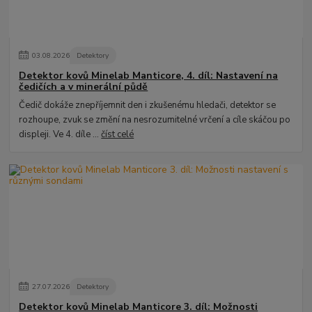
03
.
08
.
2026
Detektory
Detektor kovů Minelab Manticore, 4. díl: Nastavení na
čedičích a v minerální půdě
Čedič dokáže znepříjemnit den i zkušenému hledači, detektor se
rozhoupe, zvuk se změní na nesrozumitelné vrčení a cíle skáčou po
displeji. Ve 4. díle ...
číst celé
27
.
07
.
2026
Detektory
Detektor kovů Minelab Manticore 3. díl: Možnosti