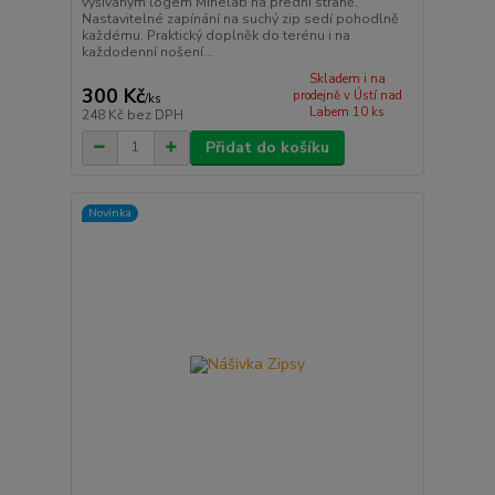
vyšívaným logem Minelab na přední straně.
Nastavitelné zapínání na suchý zip sedí pohodlně
každému. Praktický doplněk do terénu i na
každodenní nošení...
Skladem i na
300 Kč
prodejně v Ústí nad
/
ks
Labem 10 ks
248 Kč
bez DPH
Přidat do košíku
Novinka