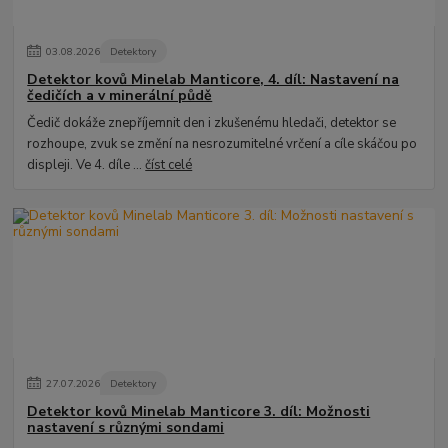
03
.
08
.
2026
Detektory
Detektor kovů Minelab Manticore, 4. díl: Nastavení na
čedičích a v minerální půdě
Čedič dokáže znepříjemnit den i zkušenému hledači, detektor se
rozhoupe, zvuk se změní na nesrozumitelné vrčení a cíle skáčou po
displeji. Ve 4. díle ...
číst celé
27
.
07
.
2026
Detektory
Detektor kovů Minelab Manticore 3. díl: Možnosti
nastavení s různými sondami