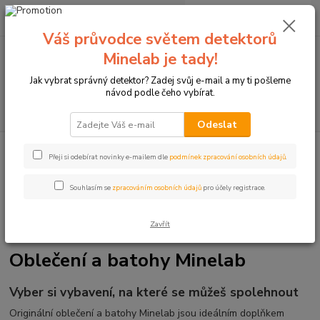
0
ks
+420774877333
za
0 Kč
(Po-Čtv, 8-15 hod.)
Váš průvodce světem detektorů
Minelab je tady!
Menu
Jak vybrat správný detektor? Zadej svůj e-mail a my ti pošleme
návod podle čeho vybírat.
Hledat
Odeslat
Úvod
Detektory kovů Minelab
Doplňky k detektorům
Oblečení, batohy
Přeji si odebírat novinky e-mailem dle
podmínek zpracování osobních údajů
.
Minelab
Souhlasím se
zpracováním osobních údajů
pro účely registrace.
Zavřít
Oblečení a batohy Minelab
Vyber si vybavení, na které se můžeš spolehnout
Originální oblečení a batohy Minelab jsou ideálním doplňkem