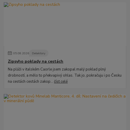
05
.
08
.
2026
Detektory
Zipsyho poklady na cestách
Na pláži v italském Caorle jsem zakopal malý poklad plný
drobností, a mělo to překvapivý ohlas. Tak jo, pokračuju i po Česku
na cestách cestách zakop...
číst celé