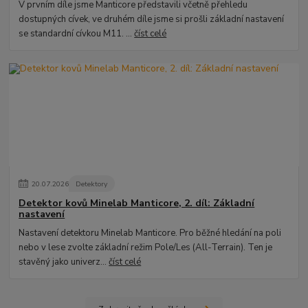
V prvním díle jsme Manticore představili včetně přehledu
dostupných cívek, ve druhém díle jsme si prošli základní nastavení
se standardní cívkou M11. ...
číst celé
20
.
07
.
2026
Detektory
Detektor kovů Minelab Manticore, 2. díl: Základní
nastavení
Nastavení detektoru Minelab Manticore. Pro běžné hledání na poli
nebo v lese zvolte základní režim Pole/Les (All-Terrain). Ten je
stavěný jako univerz...
číst celé