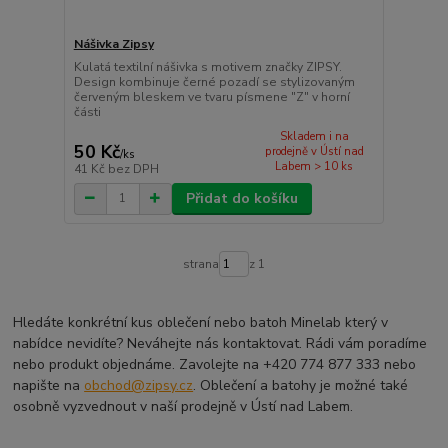
Nášivka Zipsy
Kulatá textilní nášivka s motivem značky ZIPSY.
Design kombinuje černé pozadí se stylizovaným
červeným bleskem ve tvaru písmene "Z" v horní
části
Skladem i na
50 Kč
prodejně v Ústí nad
/
ks
Labem > 10 ks
41 Kč
bez DPH
Přidat do košíku
strana
z 1
Hledáte konkrétní kus oblečení nebo batoh Minelab který v
nabídce nevidíte? Neváhejte nás kontaktovat. Rádi vám poradíme
nebo produkt objednáme. Zavolejte na +420 774 877 333 nebo
napište na
obchod@zipsy.cz
. Oblečení a batohy je možné také
osobně vyzvednout v naší prodejně v Ústí nad Labem.