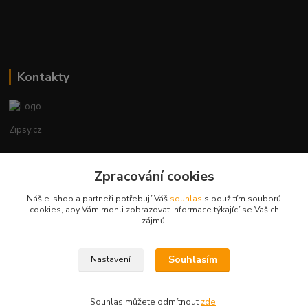
Kontakty
Zipsy.cz
Tomáš Prejza
Zpracování cookies
+420774877333
(Po-Čtv, 8-15 hod.)
Náš e-shop a partneři potřebují Váš
souhlas
s použitím souborů
cookies, aby Vám mohli zobrazovat informace týkající se Vašich
obchod@zipsy.cz
zájmů.
Souhlasím
Nastavení
Souhlas můžete odmítnout
zde
.