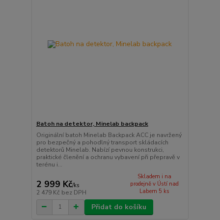
Batoh na detektor, Minelab backpack
Originální batoh Minelab Backpack ACC je navržený
pro bezpečný a pohodlný transport skládacích
detektorů Minelab. Nabízí pevnou konstrukci,
praktické členění a ochranu vybavení při přepravě v
terénu i...
Skladem i na
2 999 Kč
prodejně v Ústí nad
/
ks
Labem 5 ks
2 479 Kč
bez DPH
Přidat do košíku