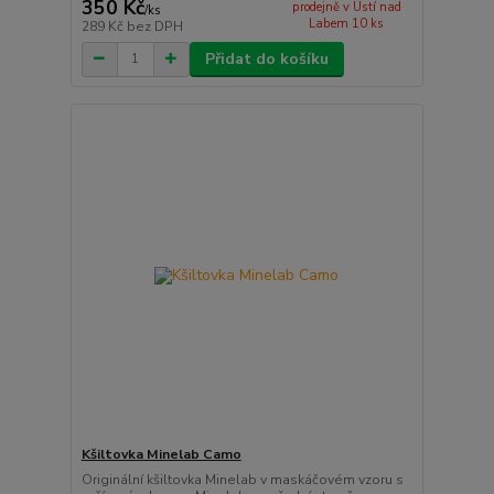
350 Kč
prodejně v Ústí nad
/
ks
Labem 10 ks
289 Kč
bez DPH
Přidat do košíku
Kšiltovka Minelab Camo
Originální kšiltovka Minelab v maskáčovém vzoru s