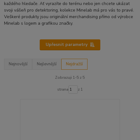
každého hledače. Ať vyrazíte do terénu nebo jen chcete ukázat
svoji vášeň pro detektoring, kolekce Minelab má pro vás to pravé.
Veškeré produkty jsou originální merchandising přímo od výrobce
Minelab s logem a grafikou značky.
Upřesnit parametry
Nejnovější
Nejlevnější
Nejdražší
Zobrazuji 1-5 z 5
strana
z 1