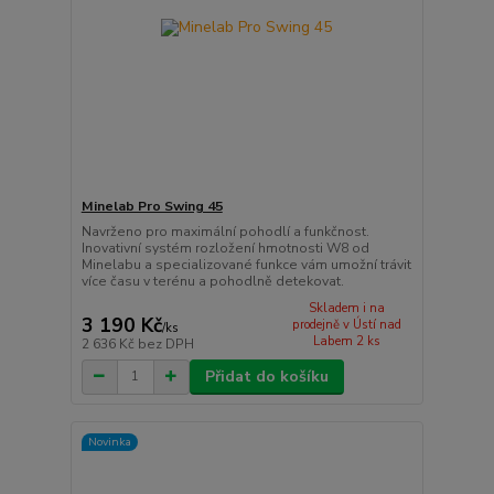
Minelab Pro Swing 45
Navrženo pro maximální pohodlí a funkčnost.
Inovativní systém rozložení hmotnosti W8 od
Minelabu a specializované funkce vám umožní trávit
více času v terénu a pohodlně detekovat.
Skladem i na
3 190 Kč
prodejně v Ústí nad
/
ks
Labem 2 ks
2 636 Kč
bez DPH
Přidat do košíku
Novinka