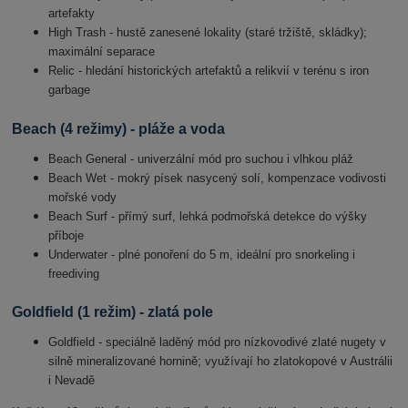
artefakty
High Trash - hustě zanesené lokality (staré tržiště, skládky);
maximální separace
Relic - hledání historických artefaktů a relikvií v terénu s iron
garbage
Beach (4 režimy) - pláže a voda
Beach General - univerzální mód pro suchou i vlhkou pláž
Beach Wet - mokrý písek nasycený solí, kompenzace vodivosti
mořské vody
Beach Surf - přímý surf, lehká podmořská detekce do výšky
příboje
Underwater - plné ponoření do 5 m, ideální pro snorkeling i
freediving
Goldfield (1 režim) - zlatá pole
Goldfield - speciálně laděný mód pro nízkovodivé zlaté nugety v
silně mineralizované hornině; využívají ho zlatokopové v Austrálii
i Nevadě