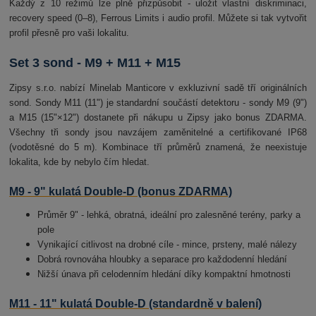
Každý z 10 režimů lze plně přizpůsobit - uložit vlastní diskriminaci,
recovery speed (0–8), Ferrous Limits i audio profil. Můžete si tak vytvořit
profil přesně pro vaši lokalitu.
Set 3 sond - M9 + M11 + M15
Zipsy s.r.o. nabízí Minelab Manticore v exkluzivní sadě tří originálních
sond. Sondy M11 (11") je standardní součástí detektoru - sondy M9 (9")
a M15 (15"×12") dostanete při nákupu u Zipsy jako bonus ZDARMA.
Všechny tři sondy jsou navzájem zaměnitelné a certifikované IP68
(vodotěsné do 5 m). Kombinace tří průměrů znamená, že neexistuje
lokalita, kde by nebylo čím hledat.
M9 - 9" kulatá Double-D (bonus ZDARMA)
Průměr 9" - lehká, obratná, ideální pro zalesněné terény, parky a
pole
Vynikající citlivost na drobné cíle - mince, prsteny, malé nálezy
Dobrá rovnováha hloubky a separace pro každodenní hledání
Nižší únava při celodenním hledání díky kompaktní hmotnosti
M11 - 11" kulatá Double-D (standardně v balení)