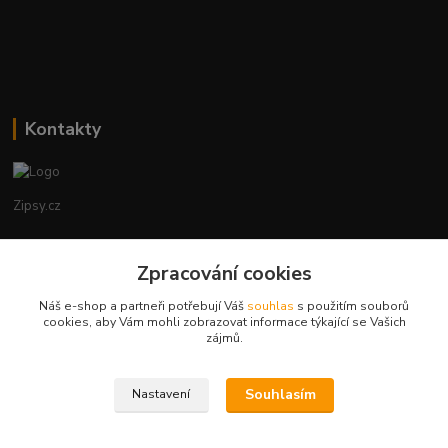
Kontakty
Zipsy.cz
Tomáš Prejza
Zpracování cookies
+420774877333
(Po-Čtv, 8-15 hod.)
Náš e-shop a partneři potřebují Váš
souhlas
s použitím souborů
cookies, aby Vám mohli zobrazovat informace týkající se Vašich
obchod@zipsy.cz
zájmů.
Souhlasím
Nastavení