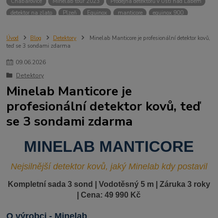
Chabařovice
Minelab tour 2023
Prodejna detektorů v Ústí nad Labem
detektor na zlato
Plzeň
Equinox
manticore
equinox 900
Minelab Manticore
návod
X terra
Equinox 700
Sraz detektorů
Sraz detektorářů
Minelab X-Terra Pro
prodej detektorů
chabařovice
Úvod
Blog
Detektory
Minelab Manticore je profesionální detektor kovů,
teď se 3 sondami zdarma
3D terč
akce
Detektor
360
460
Ústí nad Labem
ÚSTÍ NAD LABEM
GPZ 8000 THREE COIL PACK
vodotěsný detektor
09
.
06
.
2026
nastavení detektoru
seriál
Pokročilé nastavení
Adventure menu
Detektory
Jídlo na cesty
Mníšek u Liberece
Karlovy Vary
Equinox 900
Minelab Manticore je
Soutěž o detektor
Severní Čechy
hledání pokladů
profesionální detektor kovů, teď
technologie Multi IQ
se 3 sondami zdarma
MINELAB MANTICORE
Nejsilnější detektor kovů, jaký Minelab kdy postavil
Kompletní sada 3 sond | Vodotěsný 5 m | Záruka 3 roky
| Cena: 49 990 Kč
O výrobci - Minelab