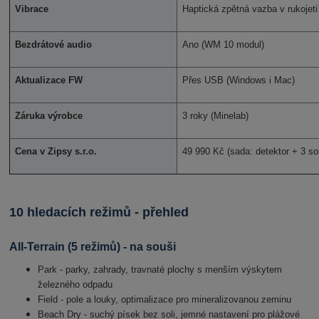
Vibrace
Haptická zpětná vazba v rukojeti
Bezdrátové audio
Ano (WM 10 modul)
Aktualizace FW
Přes USB (Windows i Mac)
Záruka výrobce
3 roky (Minelab)
Cena v Zipsy s.r.o.
49 990 Kč (sada: detektor + 3 s
10 hledacích režimů - přehled
All-Terrain (5 režimů) - na souši
Park - parky, zahrady, travnaté plochy s menším výskytem
železného odpadu
Field - pole a louky, optimalizace pro mineralizovanou zeminu
Beach Dry - suchý písek bez soli, jemné nastavení pro plážové