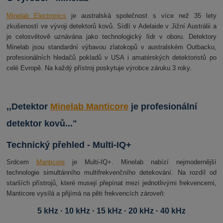
Minelab Electronics
je australská společnost s více než 35 lety
zkušeností ve vývoji detektorů kovů. Sídlí v Adelaide v Jižní Austrálii a
je celosvětově uznávána jako technologický lídr v oboru. Detektory
Minelab jsou standardní výbavou zlatokopů v australském Outbacku,
profesionálních hledačů pokladů v USA i amatérských detektoristů po
celé Evropě. Na každý přístroj poskytuje výrobce záruku 3 roky.
,,Detektor
Minelab Manticore
je profesionální
detektor kovů..."
Technický přehled - Multi-IQ+
Srdcem
Manticore
je Multi-IQ+. Minelab nabízí nejmodernější
technologie simultánního multifrekvenčního detekování. Na rozdíl od
starších přístrojů, které musejí přepínat mezi jednotlivými frekvencemi,
Manticore vysílá a přijímá na pěti frekvencích zároveň:
5 kHz · 10 kHz · 15 kHz · 20 kHz · 40 kHz