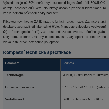
Výsledkem je až 50% nárůst výkonu oproti legendární sérii EQUINOX,
ostřejší separace cílů, větší hloubkový dosah a přesnější identifikace, to
vše v jediném průchodu cívky nad zemí.
Klíčovou novinkou je 2D ID mapa s funkcí Target Trace. Zatímco starší
detektory zobrazují cíl jako jediné číslo, Manticore zakresluje vodivostní
(X) i feromagnetické (Y) vlastnosti nálezu do dvourozměrného grafu.
Díky tomu dokáže zkušený hledač rozlišit zlatý šperk od plechového
víčka ještě dříve, než sáhne po lopatce.
Kompletní technická specifikace
Parametr
Hodnota
Technologie
Multi-IQ+ (simultánní multifrekve
Provozní frekvence
5 / 10 / 15 / 20 / 40 kHz (nebo mu
Vodotěsnost
IP68 - do hloubky 5 m (16 ft)