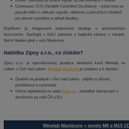
2-tone - jednoduchý binární signál, rychlá orientace v terénu.
Continuous VCO (Variable Controlled Oscillation) - výška tónu se
plynule mění s velikostí signálu; oblíbené u pokročilých hledačů
pro přesné zaměření a odhad hloubky.
Doplňkem je integrované podsvícení displeje s automatickým
dosvícením, flashlight v řídící jednotce a haptická vibrace v rukojeti.
Noční hledání plně v režii Manticore.
Nabídka Zipsy s.r.o., co získáte?
Zipsy s.r.o. je specializovaný prodejce detektorů kovů Minelab se
sídlem v Ústí nad Labem.
Minelab Manticore
je skladem a k dostání:
Osobně na prodejně v Ústí nad Labem - přijďte si přístroj
prohlédnout a vyzkoušet.
Online objednávka na webu
Zipsy.cz
- pohodlné nakupování s
doručením po celé ČR a EU
Minelab Manticore + sondy M9 a M15