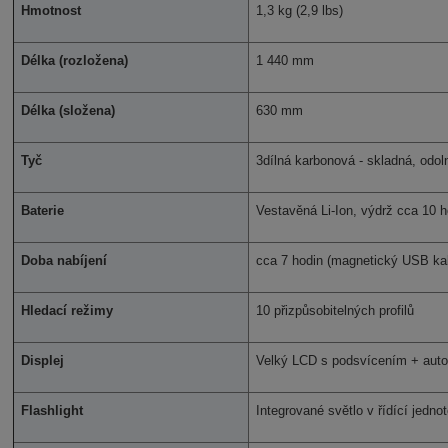
Hmotnost
1,3 kg (2,9 lbs)
Délka (rozložena)
1 440 mm
Délka (složena)
630 mm
Tyč
3dílná karbonová - skladná, odol
Baterie
Vestavěná Li-Ion, výdrž cca 10 
Doba nabíjení
cca 7 hodin (magnetický USB ka
Hledací režimy
10 přizpůsobitelných profilů
Displej
Velký LCD s podsvícením + auto
Flashlight
Integrované světlo v řídící jedno