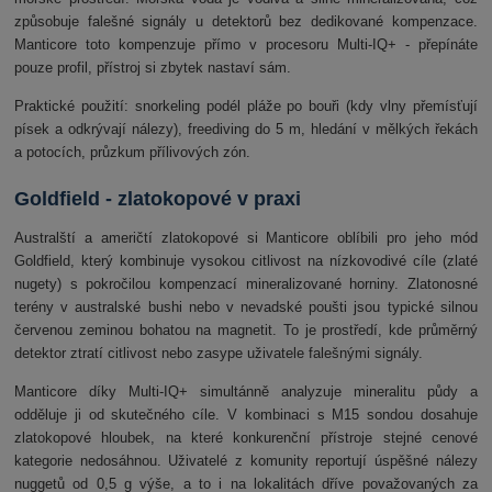
způsobuje falešné signály u detektorů bez dedikované kompenzace.
Manticore toto kompenzuje přímo v procesoru Multi-IQ+ - přepínáte
pouze profil, přístroj si zbytek nastaví sám.
Praktické použití: snorkeling podél pláže po bouři (kdy vlny přemísťují
písek a odkrývají nálezy), freediving do 5 m, hledání v mělkých řekách
a potocích, průzkum přílivových zón.
Goldfield - zlatokopové v praxi
Australští a američtí zlatokopové si Manticore oblíbili pro jeho mód
Goldfield, který kombinuje vysokou citlivost na nízkovodivé cíle (zlaté
nugety) s pokročilou kompenzací mineralizované horniny. Zlatonosné
terény v australské bushi nebo v nevadské poušti jsou typické silnou
červenou zeminou bohatou na magnetit. To je prostředí, kde průměrný
detektor ztratí citlivost nebo zasype uživatele falešnými signály.
Manticore díky Multi-IQ+ simultánně analyzuje mineralitu půdy a
odděluje ji od skutečného cíle. V kombinaci s M15 sondou dosahuje
zlatokopové hloubek, na které konkurenční přístroje stejné cenové
kategorie nedosáhnou. Uživatelé z komunity reportují úspěšné nálezy
nuggetů od 0,5 g výše, a to i na lokalitách dříve považovaných za