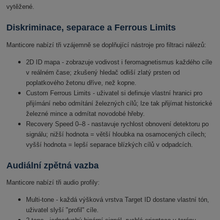
vytěžené.
Diskriminace, separace a Ferrous Limits
Manticore nabízí tři vzájemně se doplňující nástroje pro filtraci nálezů:
2D ID mapa - zobrazuje vodivost i feromagnetismus každého cíle
v reálném čase; zkušený hledač odliší zlatý prsten od
poplatkového žetonu dříve, než kopne.
Custom Ferrous Limits - uživatel si definuje vlastní hranici pro
přijímání nebo odmítání železných cílů; lze tak přijímat historické
železné mince a odmítat novodobé hřeby.
Recovery Speed 0–8 - nastavuje rychlost obnovení detektoru po
signálu; nižší hodnota = větší hloubka na osamocených cílech;
vyšší hodnota = lepší separace blízkých cílů v odpadcích.
Audiální zpětná vazba
Manticore nabízí tři audio profily:
Multi-tone - každá výšková vrstva Target ID dostane vlastní tón,
uživatel slyší "profil" cíle.