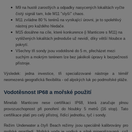
M9 na hustě zarostlých a odpadky nasycených lokalitách vyčte
čistý signál tam, kde M11 "slyší" chaos.
M11 zvládne 80 % terénů na vynikající úrovni, je to spolehlivý
nástroj pro každého hledače.
M15 dosáhne na cíle, které konkurence (i Manticore s M11) na
vytěžených lokalitách jednoduše už nevidí, díky větší hloubce a
pokrytí.
Všechny tři sondy jsou vodotěsné do 5 m, přecházet mezi
suchým a mokrým terénem lze bez jakékoli úpravy k bezpečnosti
přístroje.
Výsledek: jedna investice, tři specializované nástroje a téměř
neomezená geografická flexibilita - od alpských luk po podmořské pláže.
Vodotěsnost IP68 a mořské použití
Minelab Manticore nese certifikaci IP68, která zaručuje plnou
provozuschopnost při ponoření do hloubky 5 metrů (16 stop). Tato
certifikace platí pro celý přístroj, řídící jednotku, tyč i sondy.
Režim Underwater a čtyři Beach režimy jsou speciálně kalibrovány pro
mořské prostředí. Mořská voda je vodivá a silně mineralizovaná, což