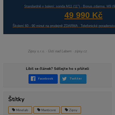
Standardně v balení: sonda M11 (11") · Bonus zdarma: M9 (9
49 990 Kč
Školení 60 - 90 minut na prodejně ZDARMA · Telefonické poradenst
Zipsy s.r.o. · Ústí nad Labem · zipsy.cz
Líbil se článek? Sdílejte ho s přáteli
Facebook
Twitter
Štítky
Minelab
Manticore
Zipsy