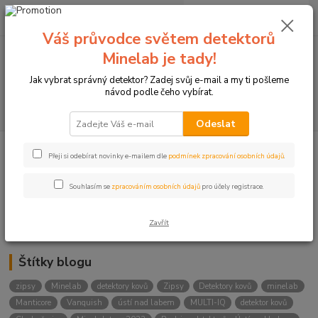
0
ks
+420774877333
za
0 Kč
(Po-Čtv, 8-15 hod.)
Váš průvodce světem detektorů
Minelab je tady!
Menu
Jak vybrat správný detektor? Zadej svůj e-mail a my ti pošleme
návod podle čeho vybírat.
Hledat
Odeslat
Přeji si odebírat novinky e-mailem dle
podmínek zpracování osobních údajů
.
Kategorie blogu
Detektory
Souhlasím se
zpracováním osobních údajů
pro účely registrace.
Lukostřelba
Zavřít
Štítky blogu
zipsy
Minelab
detektory kovů
Zipsy
Detektory kovů
minelab
Manticore
Vanquish
ústí nad labem
MULTI-IQ
detektor kovů