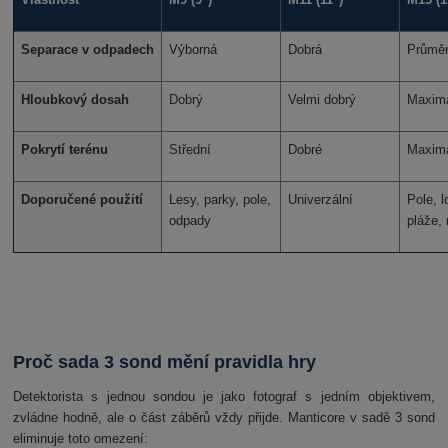
Separace v odpadech
Výborná
Dobrá
Průmě
Hloubkový dosah
Dobrý
Velmi dobrý
Maximá
Pokrytí terénu
Střední
Dobré
Maximá
Doporučené použití
Lesy, parky, pole,
Univerzální
Pole, l
odpady
pláže,
Proč sada 3 sond mění pravidla hry
Detektorista s jednou sondou je jako fotograf s jedním objektivem,
zvládne hodně, ale o část záběrů vždy přijde. Manticore v sadě 3 sond
eliminuje toto omezení: