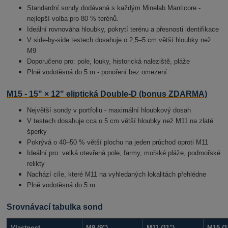
Standardní sondy dodávaná s každým Minelab Manticore -
nejlepší volba pro 80 % terénů.
Ideální rovnováha hloubky, pokrytí terénu a přesnosti identifikace
V side-by-side testech dosahuje o 2,5–5 cm větší hloubky než
M9
Doporučeno pro: pole, louky, historická naleziště, pláže
Plně vodotěsná do 5 m - ponoření bez omezení
M15 - 15" × 12" eliptická Double-D (bonus ZDARMA)
Největší sondy v portfoliu - maximální hloubkový dosah
V testech dosahuje cca o 5 cm větší hloubky než M11 na zlaté
šperky
Pokrývá o 40–50 % větší plochu na jeden průchod oproti M11
Ideální pro: velká otevřená pole, farmy, mořské pláže, podmořské
relikty
Nachází cíle, které M11 na vyhledaných lokalitách přehlédne
Plně vodotěsná do 5 m
Srovnávací tabulka sond
Vlastnost
M9 (9")
M11 (11")
M15 (1