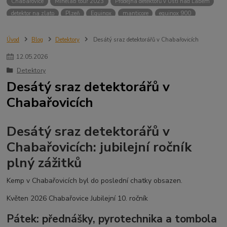
Chabařovice
Minelab tour 2023
Prodejna detektorů v Ústí nad Labem
detektor na zlato
Plzeň
Equinox
manticore
equinox 900
Minelab Manticore
návod
X terra
Equinox 700
Sraz detektorů
Sraz detektorářů
Minelab X-Terra Pro
prodej detektorů
chabařovice
Úvod
Blog
Detektory
Desátý sraz detektorářů v Chabařovicích
3D terč
akce
Detektor
360
460
Ústí nad Labem
12
.
05
.
2026
ÚSTÍ NAD LABEM
GPZ 8000 THREE COIL PACK
vodotěsný detektor
Detektory
nastavení detektoru
seriál
Pokročilé nastavení
Adventure menu
Desátý sraz detektorářů v
Jídlo na cesty
Mníšek u Liberece
Karlovy Vary
Equinox 900
Chabařovicích
Soutěž o detektor
Severní Čechy
hledání pokladů
technologie Multi IQ
Desátý sraz detektorářů v
Chabařovicích: jubilejní ročník
plný zážitků
Kemp v Chabařovicích byl do poslední chatky obsazen.
Květen 2026 Chabařovice Jubilejní 10. ročník
Pátek: přednášky, pyrotechnika a tombola