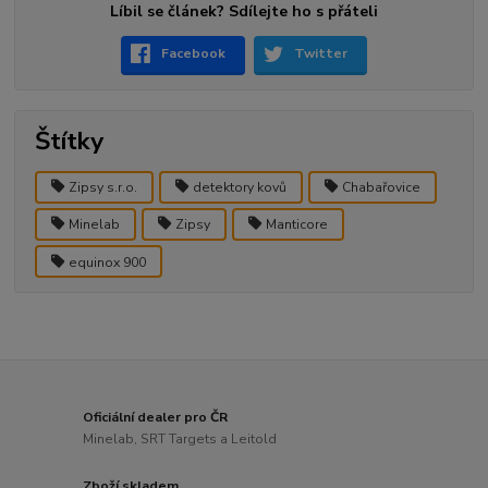
Líbil se článek? Sdílejte ho s přáteli
Facebook
Twitter
Štítky
Zipsy s.r.o.
detektory kovů
Chabařovice
Minelab
Zipsy
Manticore
equinox 900
Oficiální dealer pro ČR
Minelab, SRT Targets a Leitold
Zboží skladem