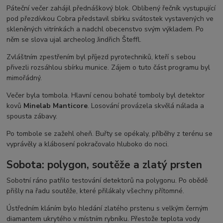
Páteční večer zahájil přednáškový blok. Oblíbený řečník vystupující
pod přezdívkou Cobra představil sbírku svátostek vystavených ve
skleněných vitrínkách a nadchl obecenstvo svým výkladem. Po
něm se slova ujal archeolog Jindřich Šteffl.
Zvláštním zpestřením byl příjezd pyrotechniků, kteří s sebou
přivezli rozsáhlou sbírku munice. Zájem o tuto část programu byl
mimořádný.
Večer byla tombola. Hlavní cenou bohaté tomboly byl detektor
kovů
Minelab Manticore
. Losování provázela skvělá nálada a
spousta zábavy.
Po tombole se zažehl oheň. Buřty se opékaly, příběhy z terénu se
vyprávěly a klábosení pokračovalo hluboko do noci.
Sobota: polygon, soutěže a zlatý prsten
Sobotní ráno patřilo testování detektorů na polygonu. Po obědě
přišly na řadu soutěže, které přilákaly všechny přítomné.
Ústředním kláním bylo hledání zlatého prstenu s velkým černým
diamantem ukrytého v místním rybníku. Přestože teplota vody