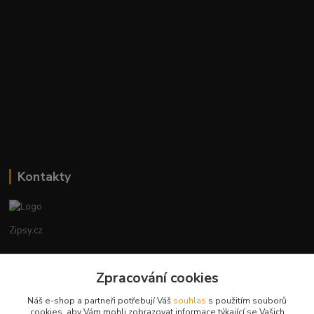
Kontakty
Zipsy.cz
Tomáš Prejza
Zpracování cookies
+420774877333
(Po-Čtv, 8-15 hod.)
Náš e-shop a partneři potřebují Váš
souhlas
s použitím souborů
cookies, aby Vám mohli zobrazovat informace týkající se Vašich