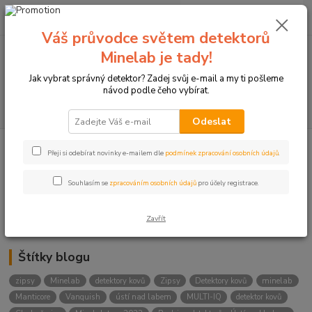
0
ks
+420774877333
za
0 Kč
(Po-Čtv, 8-15 hod.)
Váš průvodce světem detektorů
Minelab je tady!
Menu
Jak vybrat správný detektor? Zadej svůj e-mail a my ti pošleme
návod podle čeho vybírat.
Hledat
Odeslat
Přeji si odebírat novinky e-mailem dle
podmínek zpracování osobních údajů
.
Kategorie blogu
Detektory
Souhlasím se
zpracováním osobních údajů
pro účely registrace.
Lukostřelba
Zavřít
Štítky blogu
zipsy
Minelab
detektory kovů
Zipsy
Detektory kovů
minelab
Manticore
Vanquish
ústí nad labem
MULTI-IQ
detektor kovů