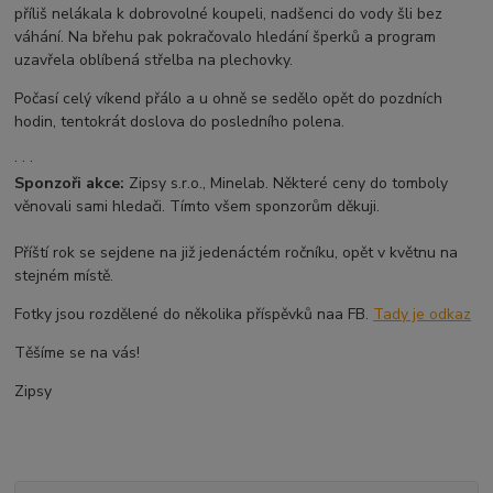
příliš nelákala k dobrovolné koupeli, nadšenci do vody šli bez
váhání. Na břehu pak pokračovalo hledání šperků a program
uzavřela oblíbená střelba na plechovky.
Počasí celý víkend přálo a u ohně se sedělo opět do pozdních
hodin, tentokrát doslova do posledního polena.
· · ·
Sponzoři akce:
Zipsy s.r.o., Minelab. Některé ceny do tomboly
věnovali sami hledači. Tímto všem sponzorům děkuji.
Příští rok se sejdene na již jedenáctém ročníku, opět v květnu na
stejném místě.
Fotky jsou rozdělené do několika příspěvků naa FB.
Tady je odkaz
Těšíme se na vás!
Zipsy