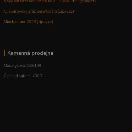
Nový detektor kovů Minelab X TERRA PRO (zipsy.cz)
Chabařovický sraz detektorářů (zipsy.cz)
Minelab tour 2023 (zipsy.cz)
Kamenná prodejna
Masarykova 186/109
Ústí nad Labem, 40001