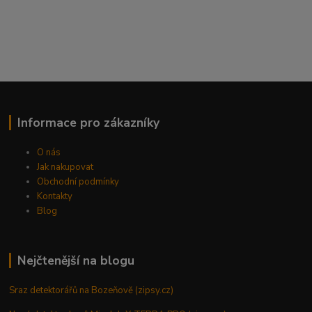
Informace pro zákazníky
O nás
Jak nakupovat
Obchodní podmínky
Kontakty
Blog
Nejčtenější na blogu
Sraz detektorářů na Bozeňově (zipsy.cz)