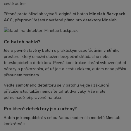
cestě autem.
Přesně proto Minelab vytvořil originální batoh
Minelab Backpack
ACC,
přepravní řešení navržené přímo pro detektory Minelab.
Co batoh nabízí?
Jde o pevně stavěný batoh s praktickým uspořádáním vnitřního
prostoru, který umožní uložení bezpečně skládacího nebo
teleskopického detektoru. Pevná konstrukce chrání vybavení před
nárazy a poškozením, ať už jde o cestu vlakem, autem nebo pěším
přesunem terénem.
Vedle samotného detektoru se v batohu vejde i základní
příslušenství, takže nemusíte tahat dva vaky. Vše máte
pohromadě, připravené na akci.
Pro které detektory jsou určeny?
Batoh je kompatibilní s celou řadou moderních modelů Minelab,
konkrétně s: