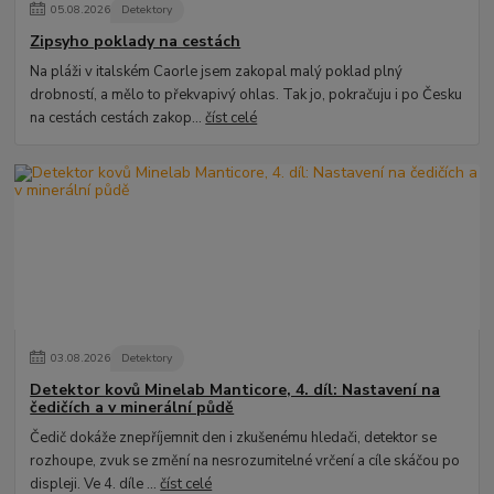
05
.
08
.
2026
Detektory
Zipsyho poklady na cestách
Na pláži v italském Caorle jsem zakopal malý poklad plný
drobností, a mělo to překvapivý ohlas. Tak jo, pokračuju i po Česku
na cestách cestách zakop...
číst celé
03
.
08
.
2026
Detektory
Detektor kovů Minelab Manticore, 4. díl: Nastavení na
čedičích a v minerální půdě
Čedič dokáže znepříjemnit den i zkušenému hledači, detektor se
rozhoupe, zvuk se změní na nesrozumitelné vrčení a cíle skáčou po
displeji. Ve 4. díle ...
číst celé