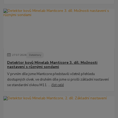
27
.
07
.
2026
Detektory
Detektor kovů Minelab Manticore 3. díl: Možnosti
nastavení s různými sondami
V prvním díle jsme Manticore představili včetně přehledu
dostupných cívek, ve druhém díle jsme si prošli základní nastavení
se standardní cívkou M11. ...
číst celé