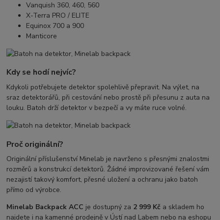
Vanquish 360, 460, 560
X-Terra PRO / ELITE
Equinox 700 a 900
Manticore
Kdy se hodí nejvíc?
Kdykoli potřebujete detektor spolehlivě přepravit. Na výlet, na
sraz detektorářů, při cestování nebo prostě při přesunu z auta na
louku. Batoh drží detektor v bezpečí a vy máte ruce volné.
Proč originální?
Originální příslušenství Minelab je navrženo s přesnými znalostmi
rozměrů a konstrukcí detektorů. Žádné improvizované řešení vám
nezajistí takový komfort, přesné uložení a ochranu jako batoh
přímo od výrobce.
Minelab Backpack ACC
je dostupný za
2 999 Kč
a skladem ho
najdete i na kamenné prodejně v Ústí nad Labem nebo na eshopu