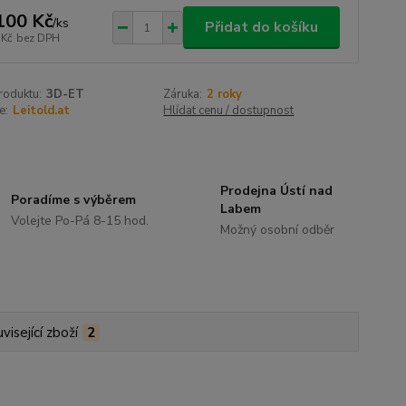
100 Kč
/
ks
Přidat do košíku
 Kč
bez DPH
roduktu:
3D-ET
Záruka:
2 roky
e:
Leitold.at
Hlídat cenu / dostupnost
Prodejna Ústí nad
Poradíme s výběrem
Labem
Volejte Po-Pá 8-15 hod.
Možný osobní odběr
visející zboží
2