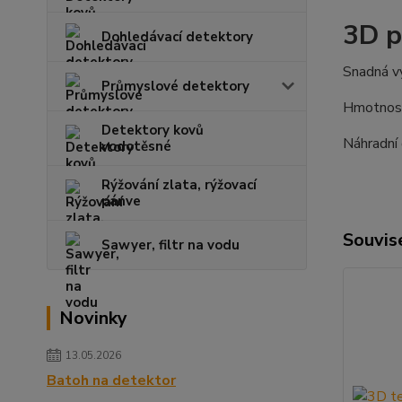
3D p
Dohledávací detektory
Snadná v
Průmyslové detektory
Hmotnost
Detektory kovů
Náhradní 
vodotěsné
Rýžování zlata, rýžovací
pánve
Souvise
Sawyer, filtr na vodu
Novinky
13.05.2026
Batoh na detektor