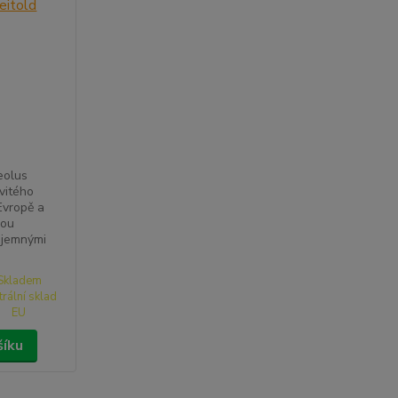
eolus
vitého
 Evropě a
lou
 jemnými
Skladem
trální sklad
EU
šíku