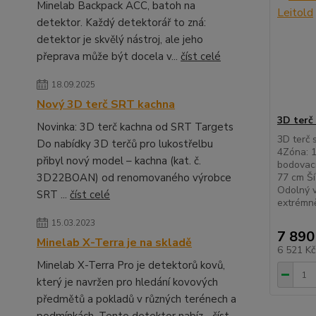
Minelab Backpack ACC, batoh na
detektor. Každý detektorář to zná:
detektor je skvělý nástroj, ale jeho
přeprava může být docela v...
číst celé
18.09.2025
Nový 3D terč SRT kachna
3D terč 
Novinka: 3D terč kachna od SRT Targets
3D terč 
Do nabídky 3D terčů pro lukostřelbu
4Zóna: 
přibyl nový model – kachna (kat. č.
bodovací
3D22BOAN) od renomovaného výrobce
77 cm Ší
Odolný v
SRT ...
číst celé
extrémně
15.03.2023
7 890
Minelab X-Terra je na skladě
6 521 K
Minelab X-Terra Pro je detektorů kovů,
který je navržen pro hledání kovových
předmětů a pokladů v různých terénech a
podmínkách. Tento detektor nabíz...
číst