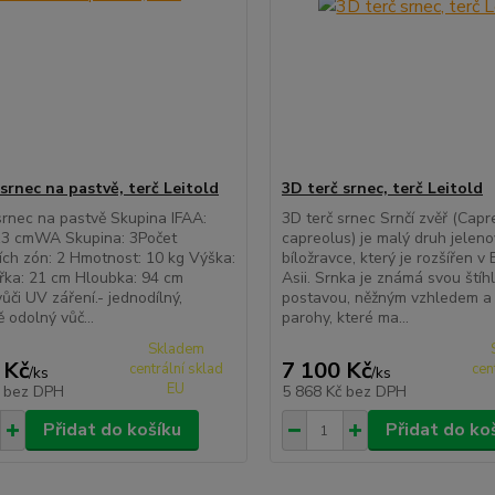
srnec na pastvě, terč Leitold
3D terč srnec, terč Leitold
srnec na pastvě Skupina IFAA:
3D terč srnec Srnčí zvěř (Capr
13 cmWA Skupina: 3Počet
capreolus) je malý druh jeleno
ch zón: 2 Hmotnost: 10 kg Výška:
bíložravce, který je rozšířen v
řka: 21 cm Hloubka: 94 cm
Asii. Srnka je známá svou štíh
ůči UV záření.- jednodílný,
postavou, něžným vzhledem a
 odolný vůč...
parohy, které ma...
Skladem
 Kč
7 100 Kč
centrální sklad
cen
/
ks
/
ks
EU
č
bez DPH
5 868 Kč
bez DPH
Přidat do košíku
Přidat do ko