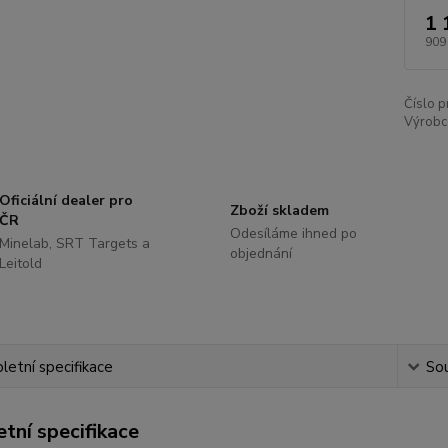
1 
909
Číslo p
Výrobc
Oficiální dealer pro
Zboží skladem
ČR
Odesíláme ihned po
Minelab, SRT Targets a
objednání
Leitold
etní specifikace
Sou
tní specifikace