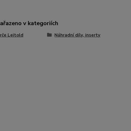
zařazeno v kategoriích
rče Leitold
Náhradní díly, inserty