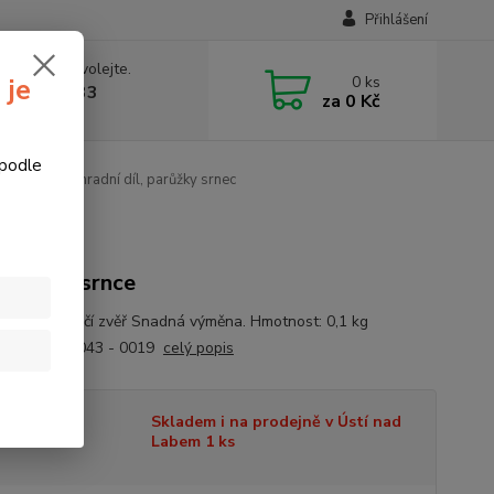
Přihlášení
 si rady? Zavolejte.
0
ks
 je
774877333
za
0 Kč
v, 8-15 hod.)
 podle
ty
3D náhradní díl, parůžky srnec
žky pro srnce
ůžky pro srnčí zvěř Snadná výměna. Hmotnost: 0,1 kg
ní díl pro 0043 - 0019
celý popis
tupnost
Skladem i na prodejně v Ústí nad
Labem 1 ks