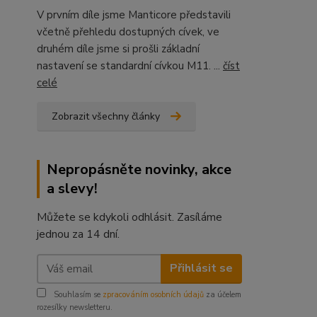
V prvním díle jsme Manticore představili
včetně přehledu dostupných cívek, ve
druhém díle jsme si prošli základní
nastavení se standardní cívkou M11. ...
číst
celé
Zobrazit všechny články
Nepropásněte novinky, akce
a slevy!
Můžete se kdykoli odhlásit. Zasíláme
jednou za 14 dní.
Přihlásit se
Souhlasím se
zpracováním osobních údajů
za účelem
rozesílky newsletteru.