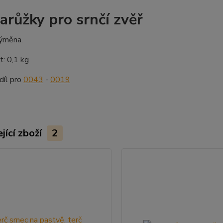
arůžky pro srnčí zvěř
ýměna.
: 0,1 kg
díl pro
0043
-
0019
jící zboží
2