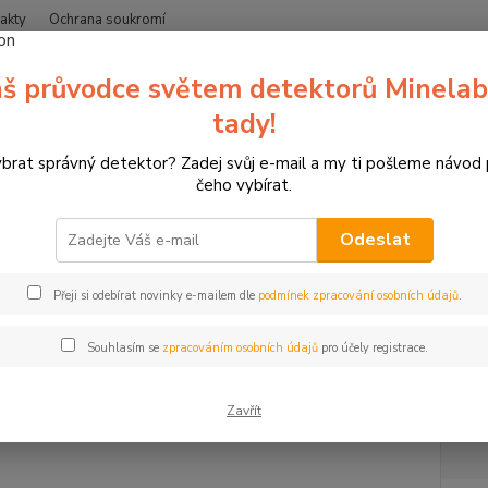
akty
Ochrana soukromí
Nevíte
š průvodce světem detektorů Minelab
Hledat
+420
(Po-Čt
tady!
ybrat správný detektor? Zadej svůj e-mail a my ti pošleme návod
erče pro sportovní lukostřelbu
3D terče Leitold
Náhradní díly, inser
čeho vybírat.
áhradní díl, parůžky srnec
Odeslat
Parů
Přeji si odebírat novinky e-mailem dle
podmínek zpracování osobních údajů
.
3D par
Náhrad
Souhlasím se
zpracováním osobních údajů
pro účely registrace.
Zavřít
Dos