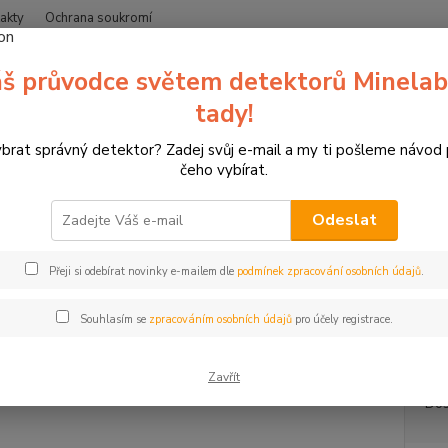
akty
Ochrana soukromí
Nevíte
š průvodce světem detektorů Minelab
Hledat
+420
(Po-Čt
tady!
ybrat správný detektor? Zadej svůj e-mail a my ti pošleme návod
erče pro sportovní lukostřelbu
3D terče SRT Targets
3D terč kamzí
čeho vybírat.
erč kamzík v leže
Odeslat
3D ter
Přeji si odebírat novinky e-mailem dle
podmínek zpracování osobních údajů
.
vyroben
odolno
Souhlasím se
zpracováním osobních údajů
pro účely registrace.
zlepšov
Zavřít
Dos