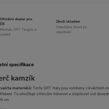
Oficiální dealer pro
Zboží skladem
ČR
Odesíláme ihned po
Minelab, SRT Targets a
objednání
Leitold
tní specifikace
erč kamzík
valita materiálů:
Terče SRT Italy jsou vyrobeny z kvalitních ma
třebení. To umožňuje střelcům trénovat a zlepšovat své dovedno
05
cm