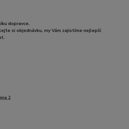
níku dopravce.
ejte si objednávku, my Vám zajistíme nejlepší
t.
ina 2