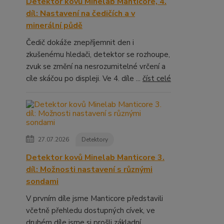
Detektor kovů Minelab Manticore, 4.
díl: Nastavení na čedičích a v
minerální půdě
Čedič dokáže znepříjemnit den i
zkušenému hledači, detektor se rozhoupe,
zvuk se změní na nesrozumitelné vrčení a
cíle skáčou po displeji. Ve 4. díle ...
číst celé
27.07.2026
Detektory
Detektor kovů Minelab Manticore 3.
díl: Možnosti nastavení s různými
sondami
V prvním díle jsme Manticore představili
včetně přehledu dostupných cívek, ve
druhém díle jsme si prošli základní