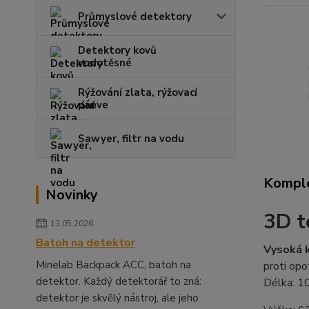
Průmyslové detektory
Detektory kovů
vodotěsné
Rýžování zlata, rýžovací
pánve
Sawyer, filtr na vodu
Komple
Novinky
3D t
13.05.2026
Batoh na detektor
Vysoká k
Minelab Backpack ACC, batoh na
proti opo
detektor. Každý detektorář to zná:
Délka
:
1
detektor je skvělý nástroj, ale jeho