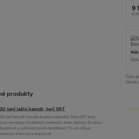
9 
8 2
Nák
Více
Číslo p
Výrobc
é produkty
3D terč ležící kamzík, terč SRT
Sklad
3D terč kamzík Vysoká kvalita materiálů: Terče SRT Italy
jsou vyrobeny z kvalitních materiálů, které zajišťují dlouhou
životnost a odolnost proti opotřebení. To umožňuje
střelcům trénovat a zlepšovat ...