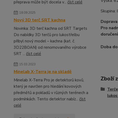
Výška:
6
přeprava může být docela v...
číst celé
Skupina: I
18.09.2025
Nový 3D terč SRT kachna
Doprava 
Pro nadm
Novinka: 3D terč kachna od SRT Targets
doručení
Do nabídky 3D terčů pro lukostřelbu
přibyl nový model – kachna (kat. č.
Doba dod
3D22BOAN) od renomovaného výrobce
SRT ...
číst celé
15.03.2023
Minelab X-Terra je na skladě
Zboží 
Minelab X-Terra Pro je detektorů kovů,
který je navržen pro hledání kovových
Terče
předmětů a pokladů v různých terénech a
lukos
podmínkách. Tento detektor nabíz...
číst
celé