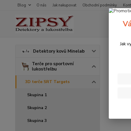
Blog
O nás
Jak nakupovat
Obchodní podmínky
Kont
Vá
Jak v
Úvod
T
Detektory kovů Minelab
3D t
Terče pro sportovní
lukostřelbu
3D terče SRT Targets
Skupina 1
Skupina 2
Skupina 3