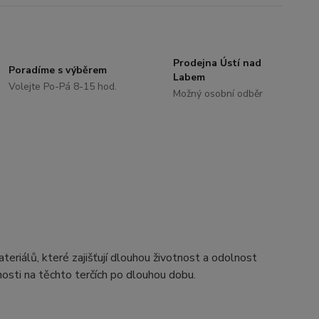
Prodejna Ústí nad
Poradíme s výběrem
Labem
Volejte Po-Pá 8-15 hod.
Možný osobní odběr
teriálů, které zajišťují dlouhou životnost a odolnost
sti na těchto terčích po dlouhou dobu.