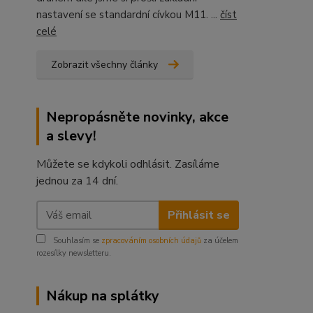
nastavení se standardní cívkou M11. ...
číst
celé
Zobrazit všechny články
Nepropásněte novinky, akce
a slevy!
Můžete se kdykoli odhlásit. Zasíláme
jednou za 14 dní.
Přihlásit se
Souhlasím se
zpracováním osobních údajů
za účelem
rozesílky newsletteru.
Nákup na splátky