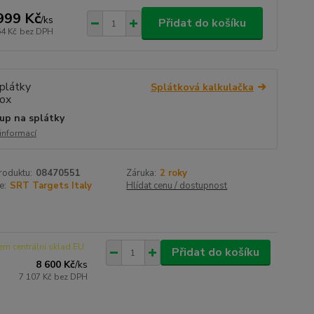
999 Kč
/
ks
Přidat do košíku
64 Kč
bez DPH
Splátková kalkulačka
up na splátky
 informací
roduktu:
08470551
Záruka:
2 roky
e:
SRT Targets Italy
Hlídat cenu / dostupnost
em centrální sklad EU
Přidat do košíku
8 600 Kč
/
ks
7 107 Kč
bez DPH