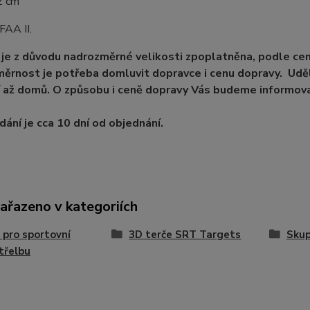
2 cm
FAA II.
je z důvodu nadrozměrné velikosti zpoplatněna, podle ce
ěrnost je potřeba domluvit dopravce i cenu dopravy. Uděl
 až domů. O způsobu i ceně dopravy Vás budeme informova
ání je cca 10 dní od objednání.
zařazeno v kategoriích
 pro sportovní
3D terče SRT Targets
Skup
třelbu