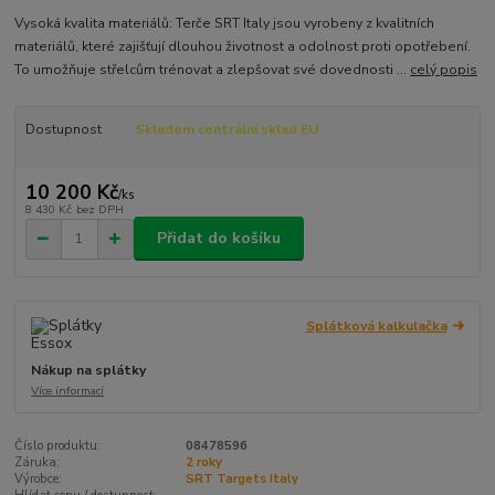
Vysoká kvalita materiálů: Terče SRT Italy jsou vyrobeny z kvalitních
materiálů, které zajišťují dlouhou životnost a odolnost proti opotřebení.
To umožňuje střelcům trénovat a zlepšovat své dovednosti ...
celý popis
Dostupnost
Skladem centrální sklad EU
10 200 Kč
/
ks
8 430 Kč
bez DPH
Přidat do košíku
Splátková kalkulačka
Nákup na splátky
Více informací
Číslo produktu:
08478596
Záruka:
2 roky
Výrobce:
SRT Targets Italy