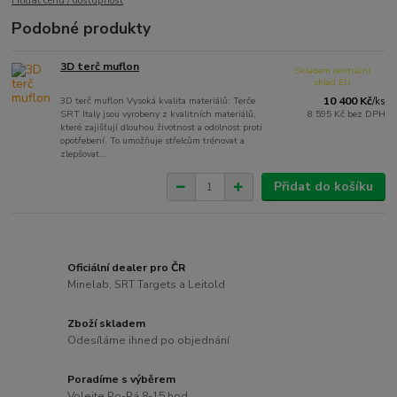
Hlídat cenu / dostupnost
Podobné produkty
3D terč muflon
Skladem centrální
sklad EU
3D terč muflon Vysoká kvalita materiálů: Terče
10 400 Kč
/
ks
SRT Italy jsou vyrobeny z kvalitních materiálů,
8 595 Kč
bez DPH
které zajišťují dlouhou životnost a odolnost proti
opotřebení. To umožňuje střelcům trénovat a
zlepšovat...
Přidat do košíku
Oficiální dealer pro ČR
Minelab, SRT Targets a Leitold
Zboží skladem
Odesíláme ihned po objednání
Poradíme s výběrem
Volejte Po-Pá 8-15 hod.