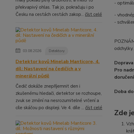
- optimál
překvapivý ohlas. Tak jo, pokračuju i po
Česku na cestách cestách zakop...
číst celé
- vhodné
- schvál
POZNÁMKA
odchylky.
03.08.2026
Detektory
Detektor kovů Minelab Manticore, 4.
Doprava 
díl: Nastavení na čedičích a v
Pro nadm
minerální půdě
doručení
Čedič dokáže znepříjemnit den i
Doba dod
zkušenému hledači, detektor se rozhoupe,
zvuk se změní na nesrozumitelné vrčení a
cíle skáčou po displeji. Ve 4. díle ...
číst celé
Zde je
Vzh
krá