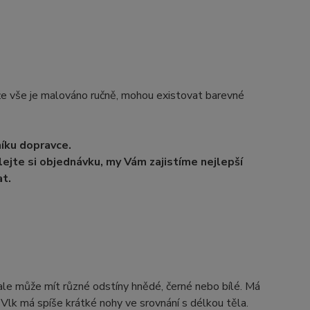
e vše je malováno ručně, mohou existovat barevné
níku dopravce.
ejte si objednávku, my Vám zajistíme nejlepší
t.
 ale může mít různé odstíny hnědé, černé nebo bílé. Má
Vlk má spíše krátké nohy ve srovnání s délkou těla.