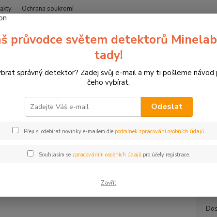
akty
Ochrana soukromí
Nevíte
š průvodce světem detektorů Minelab
Hledat
+420
(Po-Čt
tady!
ybrat správný detektor? Zadej svůj e-mail a my ti pošleme návod
erče pro sportovní lukostřelbu
3D terč vlk, terč Leitold
čeho vybírat.
rč vlk, terč Leitold
Odeslat
Stojí
Přeji si odebírat novinky e-mailem dle
podmínek zpracování osobních údajů
.
3D terč
psovit
Souhlasím se
zpracováním osobních údajů
pro účely registrace.
světě a
popis
Zavřít
Dos