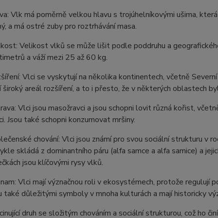
va: Vlk má poměrně velkou hlavu s trojúhelníkovými ušima, která 
ný, a má ostré zuby pro roztrhávání masa.
ikost: Velikost vlků se může lišit podle poddruhu a geografickéh
timetrů a váží mezi 25 až 60 kg.
šíření: Vlci se vyskytují na několika kontinentech, včetně Severní
í široký areál rozšíření, a to i přesto, že v některých oblastech by
rava: Vlci jsou masožravci a jsou schopni lovit různá kořist, včetně 
ci. Jsou také schopni konzumovat mršiny.
lečenské chování: Vlci jsou známí pro svou sociální strukturu v
ykle skládá z dominantního páru (alfa samce a alfa samice) a je
čkách jsou klíčovými rysy vlků.
nam: Vlci mají význačnou roli v ekosystémech, protože regulují po
u také důležitými symboly v mnoha kulturách a mají historicky vý
scinující druh se složitým chováním a sociální strukturou, což ho 