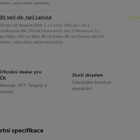
záření.- jednodílný, extrémně...
3D terč vlk, terč Leitold
Sklad
3D terč vlk Skupina IFAA: 1 + 2 zóna: 24,5 cm + 25,2
cmSkupina WA: 1Počet bodovacích zón: 2 Hmotnost: 12
kg Výška: 100 cm Šířka: 46 cm Délka: 65 cm Odolný vůči UV
záření.- jednodílný, extrémně odolný ...
Oficiální dealer pro
Zboží skladem
ČR
Odesíláme ihned po
Minelab, SRT Targets a
objednání
Leitold
tní specifikace