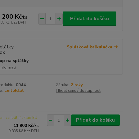
 200 Kč
/
ks
Přidat do košíku
083 Kč
bez DPH
Splátková kalkulačka
up na splátky
 informací
roduktu:
0044
Záruka:
2 roky
e:
Leitold.at
Hlídat cenu / dostupnost
em centrální sklad EU
Přidat do košíku
11 900 Kč
/
ks
9 835 Kč
bez DPH