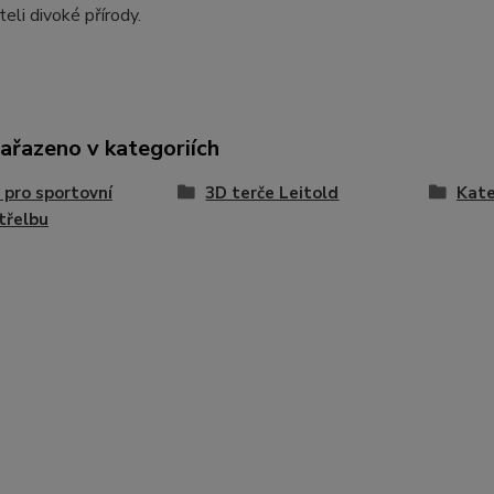
eli divoké přírody.
zařazeno v kategoriích
 pro sportovní
3D terče Leitold
Kate
třelbu