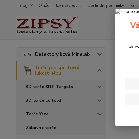
Blog
O nás
Jak nakupovat
Obchodní podmínky
Kont
Vá
Jak v
Úvod
T
Detektory kovů Minelab
3D te
Terče pro sportovní
lukostřelbu
3D terče SRT Targets
3D terče Leitold
Terče Yate
Zábavné terče