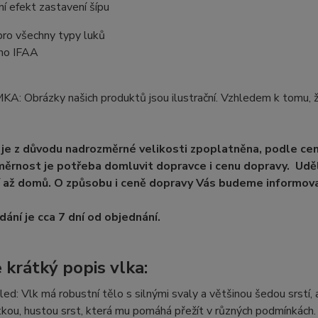
ní efekt zastavení šípu
pro všechny typy luků
eno IFAA
: Obrázky našich produktů jsou ilustrační. Vzhledem k tomu, ž
je z důvodu nadrozměrné velikosti zpoplatněna, podle ce
ěrnost je potřeba domluvit dopravce i cenu dopravy. Uděl
 až domů. O způsobu i ceně dopravy Vás budeme informova
ání je cca 7 dní od objednání.
 krátký popis vlka:
led: Vlk má robustní tělo s silnými svaly a většinou šedou srstí,
tkou, hustou srst, která mu pomáhá přežít v různých podmínkách. 