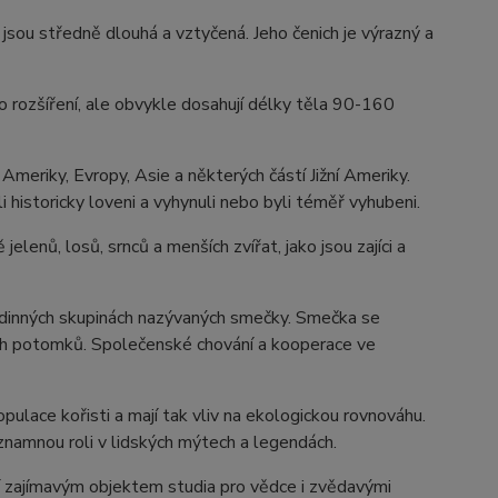
jsou středně dlouhá a vztyčená. Jeho čenich je výrazný a
o rozšíření, ale obvykle dosahují délky těla 90-160
 Ameriky, Evropy, Asie a některých částí Jižní Ameriky.
li historicky loveni a vyhynuli nebo byli téměř vyhubeni.
jelenů, losů, srnců a menších zvířat, jako jsou zajíci a
 rodinných skupinách nazývaných smečky. Smečka se
jich potomků. Společenské chování a kooperace ve
pulace kořisti a mají tak vliv na ekologickou rovnováhu.
znamnou roli v lidských mýtech a legendách.
činí zajímavým objektem studia pro vědce i zvědavými