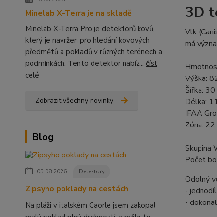
3D t
Minelab X-Terra je na skladě
Minelab X-Terra Pro je detektorů kovů,
Vlk (Cani
který je navržen pro hledání kovových
má význač
předmětů a pokladů v různých terénech a
podmínkách. Tento detektor nabíz...
číst
Hmotnost
celé
Výška: 8
Šířka: 30
Zobrazit všechny novinky
Délka: 1
IFAA Gro
Zóna: 22
Blog
Skupina 
Počet bo
05.08.2026
Detektory
Odolný vů
Zipsyho poklady na cestách
- jednodí
- dokonal
Na pláži v italském Caorle jsem zakopal
malý poklad plný drobností, a mělo to