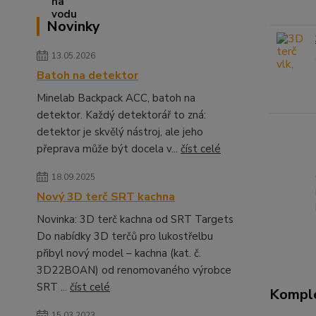
Novinky
13.05.2026
Batoh na detektor
Minelab Backpack ACC, batoh na
detektor. Každý detektorář to zná:
detektor je skvělý nástroj, ale jeho
přeprava může být docela v...
číst celé
18.09.2025
Nový 3D terč SRT kachna
Novinka: 3D terč kachna od SRT Targets
Do nabídky 3D terčů pro lukostřelbu
přibyl nový model – kachna (kat. č.
3D22BOAN) od renomovaného výrobce
SRT ...
číst celé
Komple
15.03.2023