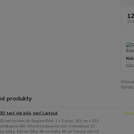
12
10 
Nák
Více
Číslo p
Výrobc
é produkty
3D terč vlk bílý, terč Leitold
Sklad
3D terč polární vlk Skupina IFAA: 1 + 2 zóna: 24,5 cm + 25,2
cmSkupina WA: 1Počet bodovacích zón: 2 Hmotnost: 12
kg Výška: 100 cm Šířka: 46 cm Délka: 65 cm Odolný vůči UV