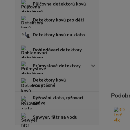
Půjčovna detektorů kovů
Detektory kovů pro děti
Detektory kovů na zlato
Dohledávací detektory
Průmyslové detektory
Detektory kovů
vodotěsné
Podobn
Rýžování zlata, rýžovací
pánve
Sawyer, filtr na vodu