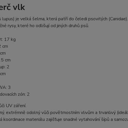
erč vlk
s lupus) je velká šelma, která patří do čeledi psovitých (Canidae
né rysy, které ho odlišují od jiných druhů psů.
: 17 kg
2 cm
 cm
15 cm
up: 2
 cm
WA: 3
dovacích zón: 2
či UV záření.
lný, extrémně odolný vůči povětrnostním vlivům a trvanlivý (ideáln
á koordinace materiálu zajišťuje snadné vytahování šípů a samoza