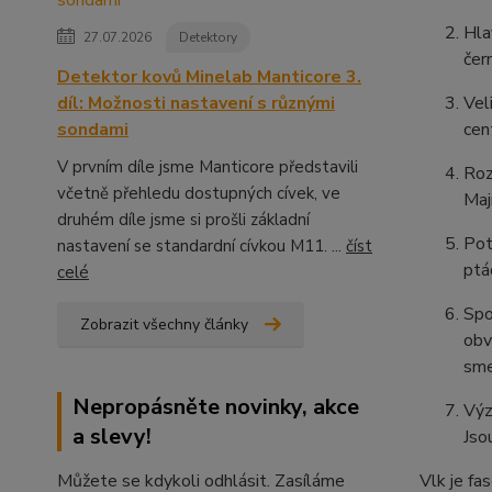
Hla
27.07.2026
Detektory
čer
Detektor kovů Minelab Manticore 3.
díl: Možnosti nastavení s různými
Vel
sondami
cen
V prvním díle jsme Manticore představili
Roz
včetně přehledu dostupných cívek, ve
Maj
druhém díle jsme si prošli základní
Pot
nastavení se standardní cívkou M11. ...
číst
ptá
celé
Spo
Zobrazit všechny články
obv
sme
Nepropásněte novinky, akce
Výz
a slevy!
Jso
Můžete se kdykoli odhlásit. Zasíláme
Vlk je fa