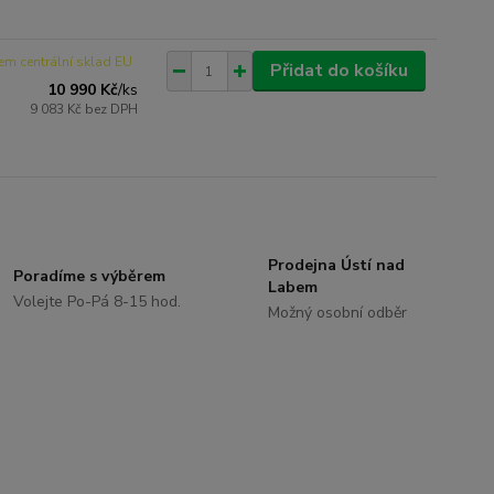
em centrální sklad EU
Přidat do košíku
10 990 Kč
/
ks
9 083 Kč
bez DPH
Prodejna Ústí nad
Poradíme s výběrem
Labem
Volejte Po-Pá 8-15 hod.
Možný osobní odběr