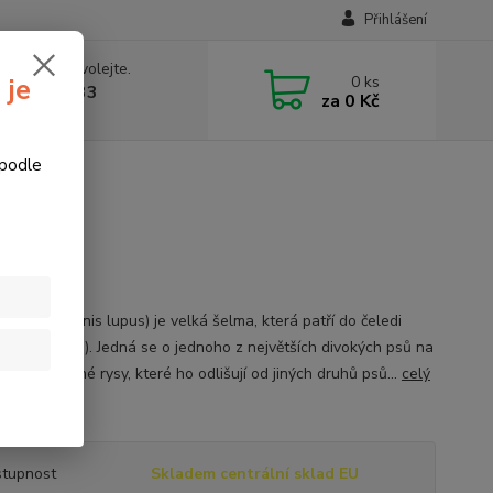
Přihlášení
 si rady? Zavolejte.
0
ks
 je
774877333
za
0 Kč
v, 8-15 hod.)
 podle
cí vlk
 vlk Vlk (Canis lupus) je velká šelma, která patří do čeledi
ých (Canidae). Jedná se o jednoho z největších divokých psů na
 má význačné rysy, které ho odlišují od jiných druhů psů...
celý
tupnost
Skladem centrální sklad EU