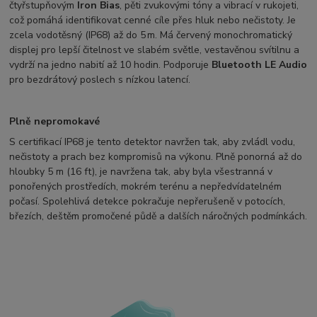
čtyřstupňovým
Iron Bias
, pěti zvukovými tóny a vibrací v rukojeti,
což pomáhá identifikovat cenné cíle přes hluk nebo nečistoty. Je
zcela vodotěsný (IP68) až do 5 m. Má červený monochromatický
displej pro lepší čitelnost ve slabém světle, vestavěnou svítilnu a
vydrží na jedno nabití až 10 hodin. Podporuje
Bluetooth LE Audio
pro bezdrátový poslech s nízkou latencí.
Plně nepromokavé
S certifikací IP68 je tento detektor navržen tak, aby zvládl vodu,
nečistoty a prach bez kompromisů na výkonu. Plně ponorná až do
hloubky 5 m (16 ft), je navržena tak, aby byla všestranná v
ponořených prostředích, mokrém terénu a nepředvídatelném
počasí. Spolehlivá detekce pokračuje nepřerušeně v potocích,
březích, deštěm promočené půdě a dalších náročných podmínkách.