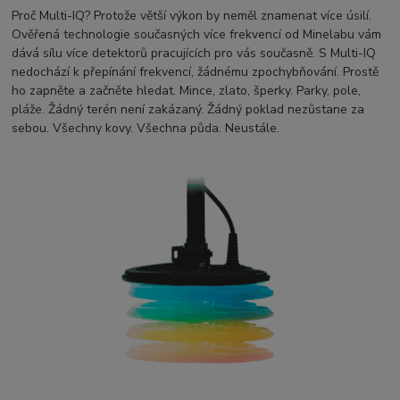
Proč Multi-IQ? Protože větší výkon by neměl znamenat více úsilí.
Ověřená technologie současných více frekvencí od Minelabu vám
dává sílu více detektorů pracujících pro vás současně. S Multi-IQ
nedochází k přepínání frekvencí, žádnému zpochybňování. Prostě
ho zapněte a začněte hledat. Mince, zlato, šperky. Parky, pole,
pláže. Žádný terén není zakázaný. Žádný poklad nezůstane za
sebou. Všechny kovy. Všechna půda. Neustále.