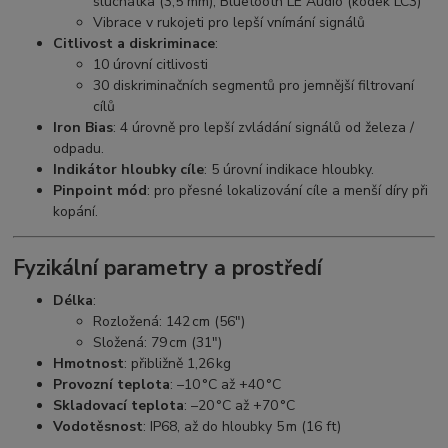
sluchátka (3,5 mm), Bluetooth LE Audio (kodek LC3)
Vibrace v rukojeti pro lepší vnímání signálů
Citlivost a diskriminace
:
10 úrovní citlivosti
30 diskriminačních segmentů pro jemnější filtrovaní
cílů
Iron Bias
: 4 úrovně pro lepší zvládání signálů od železa /
odpadu.
Indikátor hloubky cíle
: 5 úrovní indikace hloubky.
Pinpoint mód
: pro přesné lokalizování cíle a menší díry při
kopání.
Fyzikální parametry a prostředí
Délka
:
Rozložená: 142 cm (56″)
Složená: 79 cm (31″)
Hmotnost
: přibližně 1,26 kg
Provozní teplota
: –10 °C až +40 °C
Skladovací teplota
: –20 °C až +70 °C
Vodotěsnost
: IP68, až do hloubky 5 m (16 ft)