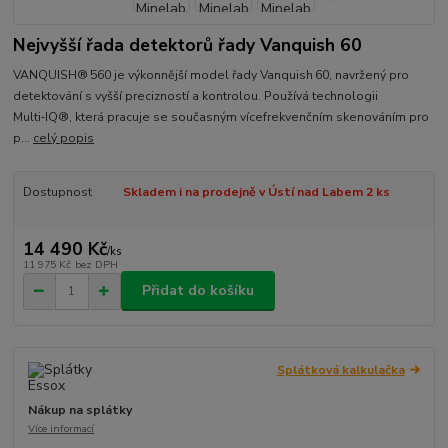
Nejvyšší řada detektorů řady Vanquish 60
VANQUISH® 560 je výkonnější model řady Vanquish 60, navržený pro
detektování s vyšší precizností a kontrolou. Používá technologii
Multi‑IQ®, která pracuje se současným vícefrekvenčním skenováním pro
p...
celý popis
Dostupnost
Skladem i na prodejně v Ústí nad Labem 2 ks
14 490 Kč
/
ks
11 975 Kč
bez DPH
Přidat do košíku
Splátková kalkulačka
Nákup na splátky
Více informací