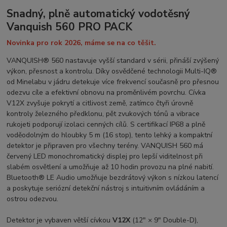
Snadný, plně automatický vodotěsný
Vanquish 560 PRO PACK
Novinka pro rok 2026, máme se na co těšit.
VANQUISH® 560 nastavuje vyšší standard v sérii, přináší zvýšený
výkon, přesnost a kontrolu. Díky osvědčené technologii Multi-IQ®
od Minelabu v jádru detekuje více frekvencí současně pro přesnou
odezvu cíle a efektivní obnovu na proměnlivém povrchu. Cívka
V12X zvyšuje pokrytí a citlivost země, zatímco čtyři úrovně
kontroly železného předklonu, pět zvukových tónů a vibrace
rukojeti podporují izolaci cenných cílů. S certifikací IP68 a plně
voděodolným do hloubky 5 m (16 stop), tento lehký a kompaktní
detektor je připraven pro všechny terény. VANQUISH 560 má
červený LED monochromatický displej pro lepší viditelnost při
slabém osvětlení a umožňuje až 10 hodin provozu na plné nabití.
Bluetooth® LE Audio umožňuje bezdrátový výkon s nízkou latencí
a poskytuje seriózní detekční nástroj s intuitivním ovládáním a
ostrou odezvou.
Detektor je vybaven větší cívkou
V12X
(12″ × 9″ Double-D),