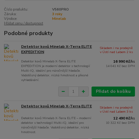
Číslo produktu:
V560PRO
Záruka:
3 roky
Výrobce:
Minelab
Hlídat cenu / dostupnost
Podobné produkty
Detektor kovů Minelab X-Terra ELITE
Skladem i na prodejně
EXPEDITION
v Ústí nad Labem 2 ks
Detektor kovů Minelab X-Terra ELITE
16 990 Kč
/
ks
EXPEDITION je moderní detektor s technologií
14 041 Kč
bez DPH
Multi-IQ, ideální pro náročnější hledače.
Vodotěsný detektor, nízká hmotnost a přesné
vyhledávání.
Přidat do košíku
Detektor kovů Minelab X-Terra ELITE
Skladem i na prodejně
v Ústí nad Labem 3 ks
Detektor kovů Minelab X-Terra ELITE – moderní
12 490 Kč
/
ks
detektor s technologií Multi-IQ, ideální pro
10 322 Kč
bez DPH
náročnější hledače. Vodotěsný detektor, nízká
hmotnost.