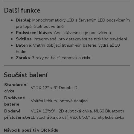
Další funkce
Displej
: Monochromatický LCD s červeným LED podsvícením
pro lepší čitelnost ve tmě.
Podsvícení kláves
: Ano, klávesnice je podsvícená.
Svítilna
: Integrovaná, pro detekování za nízkého osvětlení.
Baterie
: Vnitřní dobíjecí lithium‑ion baterie, výdrž až 10
hodin.
Záruka
: 3 roky na řídicí jednotku a cívku.
Součást balení
Standardní
V12X 12" x 9" Double-D
cívka
Dodávané
Vnitřní lithium-iontová dobíjecí
baterie
Dodané
V12X 12"x9" , 2D eliptická cívka, ML60 Bluetooth
příslušenství
LE sluchátka do uší, V8X 8"X5" 2D eliptické cívka
Návod k použití v QR kódu