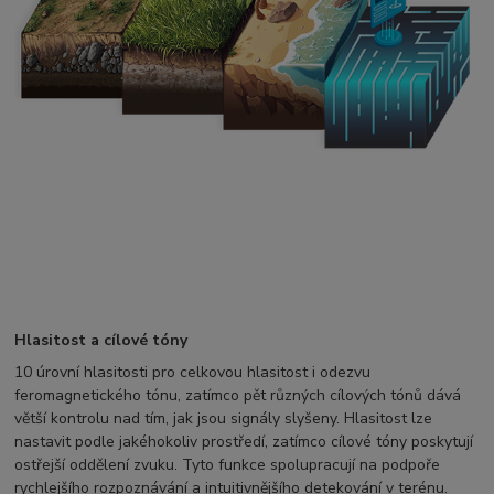
Hlasitost a cílové tóny
10 úrovní hlasitosti pro celkovou hlasitost i odezvu
feromagnetického tónu, zatímco pět různých cílových tónů dává
větší kontrolu nad tím, jak jsou signály slyšeny. Hlasitost lze
nastavit podle jakéhokoliv prostředí, zatímco cílové tóny poskytují
ostřejší oddělení zvuku. Tyto funkce spolupracují na podpoře
rychlejšího rozpoznávání a intuitivnějšího detekování v terénu.