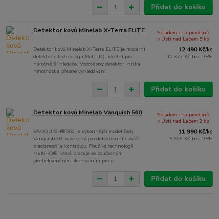
Přidat do košíku
Detektor kovů Minelab X-Terra ELITE
Skladem i na prodejně
v Ústí nad Labem 5 ks
Detektor kovů Minelab X-Terra ELITE je moderní
12 490 Kč
/
ks
detektor s technologií Multi-IQ, ideální pro
10 322 Kč
bez DPH
náročnější hledače. Vodotěsný detektor, nízká
hmotnost a přesné vyhledávání.
Přidat do košíku
Detektor kovů Minelab Vanquish 560
Skladem i na prodejně
v Ústí nad Labem 2 ks
VANQUISH® 560 je výkonnější model řady
11 990 Kč
/
ks
Vanquish 60, navržený pro detektování s vyšší
9 909 Kč
bez DPH
precizností a kontrolou. Používá technologii
Multi‑IQ®, která pracuje se současným
vícefrekvenčním skenováním pro p...
Přidat do košíku