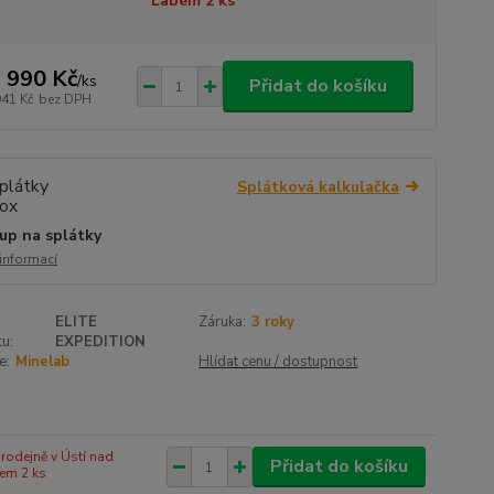
Labem 2 ks
 990 Kč
/
ks
Přidat do košíku
041 Kč
bez DPH
Splátková kalkulačka
up na splátky
 informací
ELITE
Záruka:
3 roky
u:
EXPEDITION
e:
Minelab
Hlídat cenu / dostupnost
rodejně v Ústí nad
Přidat do košíku
em 2 ks