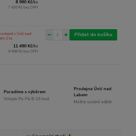
8 990 Kč
/
ks
7 430 Kč
bez DPH
rodejně v Ústí nad
Přidat do košíku
em 2 ks
11 490 Kč
/
ks
9 496 Kč
bez DPH
Prodejna Ústí nad
Poradíme s výběrem
Labem
Volejte Po-Pá 8-15 hod.
Možný osobní odběr