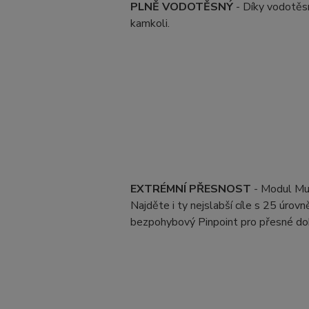
PLNĚ VODOTĚSNÝ
- Díky vodotěs
kamkoli.
EXTRÉMNÍ PŘESNOST
- Modul Mul
Najděte i ty nejslabší cíle s 25 úrovn
bezpohybový Pinpoint pro přesné do