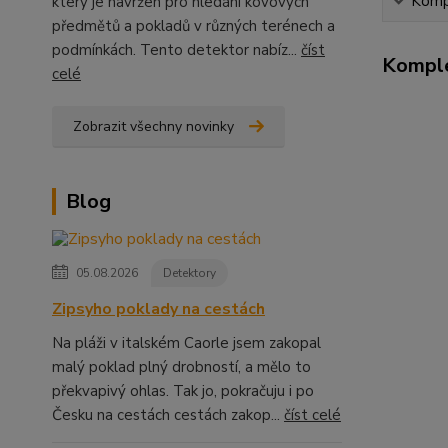
Kompl
který je navržen pro hledání kovových
předmětů a pokladů v různých terénech a
podmínkách. Tento detektor nabíz...
číst
Komple
celé
Zobrazit všechny novinky
Blog
05.08.2026
Detektory
Zipsyho poklady na cestách
Na pláži v italském Caorle jsem zakopal
malý poklad plný drobností, a mělo to
překvapivý ohlas. Tak jo, pokračuju i po
Česku na cestách cestách zakop...
číst celé