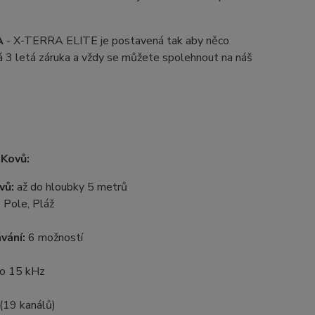
A
- X-TERRA ELITE je postavená tak aby něco
á 3 letá záruka a vždy se můžete spolehnout na náš
 Kovů:
vů:
až do hloubky 5 metrů
 Pole, Pláž
vání:
6 možností
bo 15 kHz
(19 kanálů)