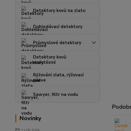
Detektory kovů na zlato
Dohledávací detektory
Průmyslové detektory
Detektory kovů
vodotěsné
Rýžování zlata, rýžovací
pánve
Sawyer, filtr na vodu
Podobn
Novinky
13.05.2026