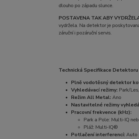
dlouho po západu slunce.
POSTAVENA TAK ABY VYDRŽEL
vydržela. Na detektor je poskytovan
záruční i pozáruční servis.
Technická Specifikace Detektoru
Plně vodotěsný detektor ko
Vyhledávací režimy:
Park/Les,
Režim All Metal:
Ano
Nastavitelné režimy vyhledá
Pracovní frekvence (kHz):
Park a Pole: Multi-IQ ne
Pláž: Multi-IQ®
Potlačení interferencí:
Auto 