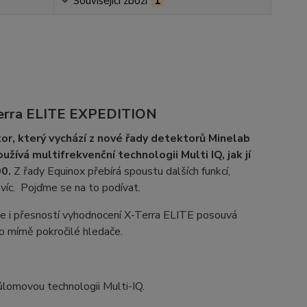
Související zboží
1
Terra ELITE EXPEDITION
r, který vychází z nové řady detektorů Minelab
užívá multifrekvenční technologii Multi IQ, jak
jí
0.
Z řady Equinox přebírá spoustu dalších funkcí,
íc. Pojďme se na to podívat.
 ale i přesností vyhodnocení X-Terra ELITE posouvá
o mírně pokročilé hledače.
lomovou technologii Multi-IQ.