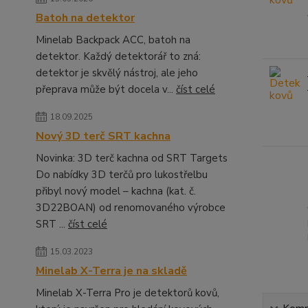
Batoh na detektor
Minelab Backpack ACC, batoh na
detektor. Každý detektorář to zná:
detektor je skvělý nástroj, ale jeho
přeprava může být docela v...
číst celé
18.09.2025
Nový 3D terč SRT kachna
Novinka: 3D terč kachna od SRT Targets
Do nabídky 3D terčů pro lukostřelbu
přibyl nový model – kachna (kat. č.
3D22BOAN) od renomovaného výrobce
SRT ...
číst celé
15.03.2023
Minelab X-Terra je na skladě
Minelab X-Terra Pro je detektorů kovů,