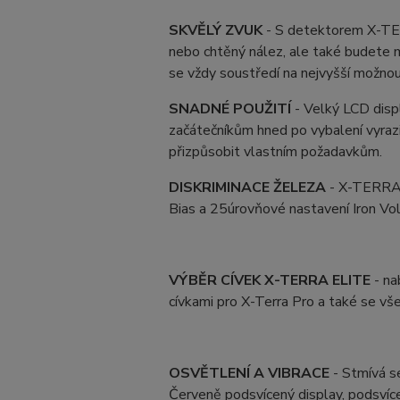
SKVĚLÝ ZVUK
- S detektorem X-TE
nebo chtěný nález, ale také budete m
se vždy soustředí na nejvyšší možnou 
SNADNÉ POUŽITÍ
- Velký LCD displ
začátečníkům hned po vybalení vyraz
přizpůsobit vlastním požadavkům.
DISKRIMINACE ŽELEZA
- X-TERRA 
Bias a 25úrovňové nastavení Iron Vo
VÝBĚR CÍVEK X-TERRA ELITE
- na
cívkami pro X-Terra Pro a také se v
OSVĚTLENÍ A VIBRACE
- Stmívá s
Červeně podsvícený display, podsvíce