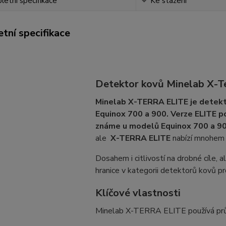
etní specifikace
Ke stažení
tní specifikace
Detektor kovů Minelab X-
Minelab X-TERRA ELITE je detekto
Equinox 700 a 900. Verze ELITE po
známe u modelů Equinox 700 a 90
ale
X-TERRA ELITE
nabízí mnohem v
Dosahem i citlivostí na drobné cíle,
hranice v kategorii detektorů kovů pr
Klíčové vlastnosti
Minelab X-TERRA ELITE používá prů