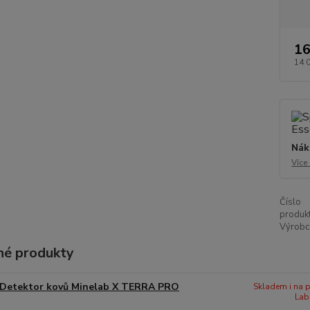
16
14 
Nák
Více
Číslo
produkt
Výrobc
é produkty
Detektor kovů Minelab X TERRA PRO
Skladem i na p
Lab