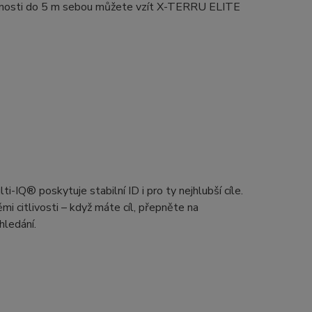
nosti do 5 m sebou můžete vzít X-TERRU ELITE
ti-IQ® poskytuje stabilní ID i pro ty nejhlubší cíle.
ěmi citlivosti – když máte cíl, přepněte na
hledání.