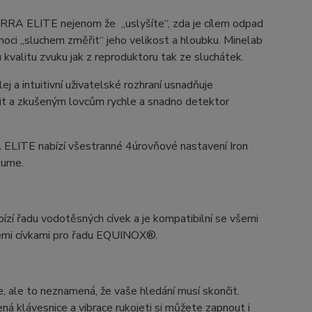
RRA ELITE nejenom že „uslyšíte“, zda je cílem odpad
oci „sluchem změřit“ jeho velikost a hloubku. Minelab
kvalitu zvuku jak z reproduktoru tak ze sluchátek.
ej a intuitivní uživatelské rozhraní usnadňuje
it a zkušeným lovcům rychle a snadno detektor
ELITE nabízí všestranné 4úrovňové nastavení Iron
lume.
bízí řadu vodotěsných cívek a je kompatibilní se všemi
šemi cívkami pro řadu EQUINOX®.
e, ale to neznamená, že vaše hledání musí skončit.
ná klávesnice a vibrace rukojeti si můžete zapnout i