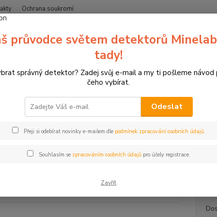
akty
Ochrana soukromí
Nevíte
š průvodce světem detektorů Minelab
Hledat
+420
(Po-Čt
tady!
ybrat správný detektor? Zadej svůj e-mail a my ti pošleme návod
etektory kovů Minelab
Detektor kovů Minelab X-Terra ELITE EXPEDITI
čeho vybírat.
ktor kovů Minelab X-Terra ELI
Odeslat
Luxu
TOP produkt
Přeji si odebírat novinky e-mailem dle
podmínek zpracování osobních údajů
.
Detekt
detekto
Souhlasím se
zpracováním osobních údajů
pro účely registrace.
Vodotě
popis
Zavřít
Dos