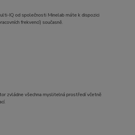
Multi-IQ od společnosti Minelab máte k dispozici
racovních frekvencí) současně.
or zvládne všechna myslitelná prostředí včetně
cí.