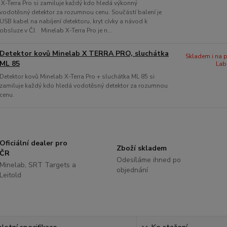
X-Terra Pro si zamiluje každý kdo hledá výkonný
vodotěsný detektor za rozumnou cenu. Součástí balení je
USB kabel na nabíjení detektoru, kryt cívky a návod k
obsluze v ČJ. Minelab X-Terra Pro je n...
Detektor kovů Minelab X TERRA PRO, sluchátka
Skladem i na p
ML 85
Lab
Detektor kovů Minelab X-Terra Pro + sluchátka ML 85 si
zamiluje každý kdo hledá vodotěsný detektor za rozumnou
cenu.
Oficiální dealer pro
Zboží skladem
ČR
Odesíláme ihned po
Minelab, SRT Targets a
objednání
Leitold