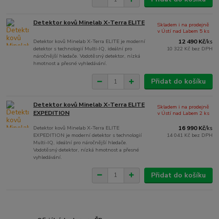
Detektor kovů Minelab X-Terra ELITE
Skladem i na prodejně
v Ústí nad Labem 5 ks
Detektor kovů Minelab X-Terra ELITE je moderní
12 490 Kč
/
ks
detektor s technologií Multi-IQ, ideální pro
10 322 Kč
bez DPH
náročnější hledače. Vodotěsný detektor, nízká
hmotnost a přesné vyhledávání.
Přidat do košíku
Detektor kovů Minelab X-Terra ELITE
Skladem i na prodejně
EXPEDITION
v Ústí nad Labem 2 ks
Detektor kovů Minelab X-Terra ELITE
16 990 Kč
/
ks
EXPEDITION je moderní detektor s technologií
14 041 Kč
bez DPH
Multi-IQ, ideální pro náročnější hledače.
Vodotěsný detektor, nízká hmotnost a přesné
vyhledávání.
Přidat do košíku