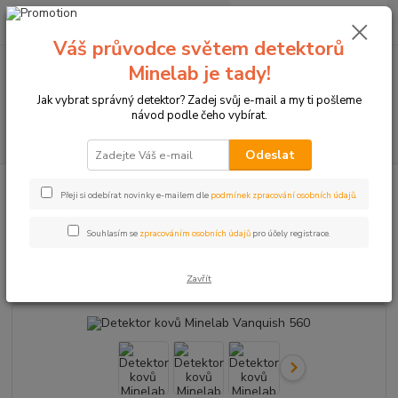
0
ks
+420774877333
za
0 Kč
(Po-Čtv, 8-15 hod.)
Váš průvodce světem detektorů
Minelab je tady!
Menu
Jak vybrat správný detektor? Zadej svůj e-mail a my ti pošleme
návod podle čeho vybírat.
Hledat
Odeslat
Úvod
Detektory kovů Minelab
Detektor kovů Minelab Vanquish 560
Přeji si odebírat novinky e-mailem dle
podmínek zpracování osobních údajů
.
Detektor kovů Minelab Vanquish
Souhlasím se
zpracováním osobních údajů
pro účely registrace.
560
Zavřít
Novinka