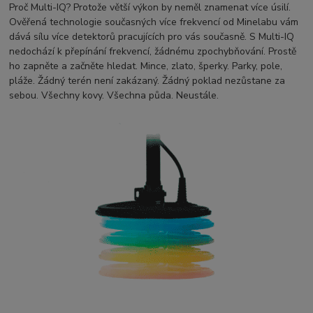
Proč Multi-IQ? Protože větší výkon by neměl znamenat více úsilí.
Ověřená technologie současných více frekvencí od Minelabu vám
dává sílu více detektorů pracujících pro vás současně. S Multi-IQ
nedochází k přepínání frekvencí, žádnému zpochybňování. Prostě
ho zapněte a začněte hledat. Mince, zlato, šperky. Parky, pole,
pláže. Žádný terén není zakázaný. Žádný poklad nezůstane za
sebou. Všechny kovy. Všechna půda. Neustále.