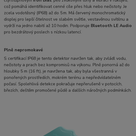
čtyřstupňovým
Iron Bias
, pěti zvukovými tóny a vibrací v rukojeti,
což pomáhá identifikovat cenné cíle přes hluk nebo nečistoty. Je
zcela vodotěsný (IP68) až do 5 m. Má červený monochromatický
displej pro lepší čitelnost ve slabém světle, vestavěnou svítilnu a
vydrží na jedno nabití až 10 hodin. Podporuje
Bluetooth LE Audio
pro bezdrátový poslech s nízkou latencí.
Plně nepromokavé
S certifikací IP68 je tento detektor navržen tak, aby zvládl vodu,
nečistoty a prach bez kompromisů na výkonu. Plně ponorná až do
hloubky 5 m (16 ft), je navržena tak, aby byla všestranná v
ponořených prostředích, mokrém terénu a nepředvídatelném
počasí. Spolehlivá detekce pokračuje nepřerušeně v potocích,
březích, deštěm promočené půdě a dalších náročných podmínkách.