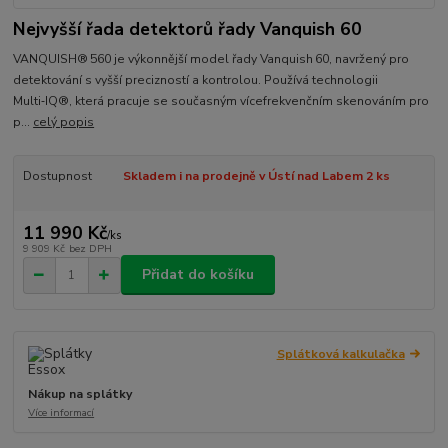
Nejvyšší řada detektorů řady Vanquish 60
VANQUISH® 560 je výkonnější model řady Vanquish 60, navržený pro
detektování s vyšší precizností a kontrolou. Používá technologii
Multi‑IQ®, která pracuje se současným vícefrekvenčním skenováním pro
p...
celý popis
Dostupnost
Skladem i na prodejně v Ústí nad Labem 2 ks
11 990 Kč
/
ks
9 909 Kč
bez DPH
Přidat do košíku
Splátková kalkulačka
Nákup na splátky
Více informací