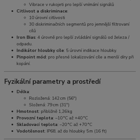
Vibrace v rukojeti pro lepší vnímání signálů
Citlivost a diskriminace
:
10 úrovní citlivosti
30 diskriminačních segmentů pro jemnější filtrovaní
cílů
Iron Bias
: 4 úrovně pro lepší zvládání signálů od železa /
odpadu.
Indikátor hloubky cíle
: 5 úrovní indikace hloubky.
Pinpoint mód
: pro přesné lokalizování cíle a menší díry při
kopání.
Fyzikální parametry a prostředí
Délka
:
Rozložená: 142 cm (56″)
Složená: 79 cm (31″)
Hmotnost
: přibližně 1,26 kg
Provozní teplota
: –10 °C až +40 °C
Skladovací teplota
: –20 °C až +70 °C
Vodotěsnost
: IP68, až do hloubky 5 m (16 ft)