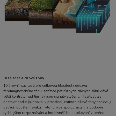
Hlasitost a cílové tóny
10 úrovní hlasitosti pro celkovou hlasitost i odezvu
feromagnetického tónu, zatímco pět různých cílových tónů dává
větší kontrolu nad tím, jak jsou signály slyšeny. Hlasitost lze
nastavit podle jakéhokoliv prostředí, zatímco cílové tóny poskytují
ostřejší oddělení zvuku. Tyto funkce spolupracují na podpoře
rychlejšího rozpoznávání a intuitivnějšího detekování v terénu.