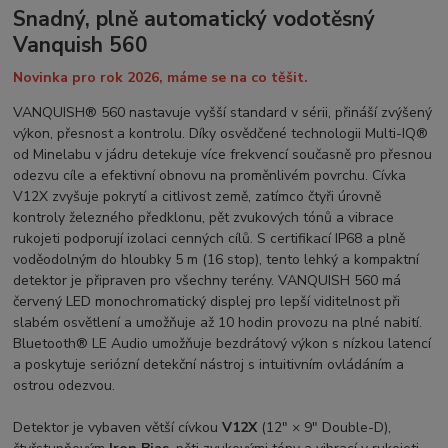
Snadný, plně automatický vodotěsný
Vanquish 560
Novinka pro rok 2026, máme se na co těšit.
VANQUISH® 560 nastavuje vyšší standard v sérii, přináší zvýšený
výkon, přesnost a kontrolu. Díky osvědčené technologii Multi-IQ®
od Minelabu v jádru detekuje více frekvencí současně pro přesnou
odezvu cíle a efektivní obnovu na proměnlivém povrchu. Cívka
V12X zvyšuje pokrytí a citlivost země, zatímco čtyři úrovně
kontroly železného předklonu, pět zvukových tónů a vibrace
rukojeti podporují izolaci cenných cílů. S certifikací IP68 a plně
voděodolným do hloubky 5 m (16 stop), tento lehký a kompaktní
detektor je připraven pro všechny terény. VANQUISH 560 má
červený LED monochromatický displej pro lepší viditelnost při
slabém osvětlení a umožňuje až 10 hodin provozu na plné nabití.
Bluetooth® LE Audio umožňuje bezdrátový výkon s nízkou latencí
a poskytuje seriózní detekční nástroj s intuitivním ovládáním a
ostrou odezvou.
Detektor je vybaven větší cívkou
V12X
(12″ × 9″ Double-D),