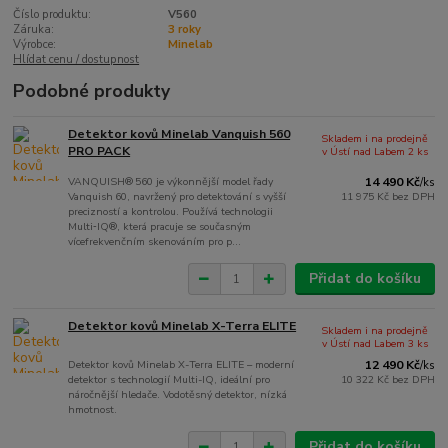
Číslo produktu:
V560
Záruka:
3 roky
Výrobce:
Minelab
Hlídat cenu / dostupnost
Podobné produkty
Detektor kovů Minelab Vanquish 560
Skladem i na prodejně
PRO PACK
v Ústí nad Labem 2 ks
VANQUISH® 560 je výkonnější model řady
14 490 Kč
/
ks
Vanquish 60, navržený pro detektování s vyšší
11 975 Kč
bez DPH
precizností a kontrolou. Používá technologii
Multi‑IQ®, která pracuje se současným
vícefrekvenčním skenováním pro p...
Přidat do košíku
Detektor kovů Minelab X-Terra ELITE
Skladem i na prodejně
v Ústí nad Labem 3 ks
Detektor kovů Minelab X-Terra ELITE – moderní
12 490 Kč
/
ks
detektor s technologií Multi-IQ, ideální pro
10 322 Kč
bez DPH
náročnější hledače. Vodotěsný detektor, nízká
hmotnost.
Přidat do košíku