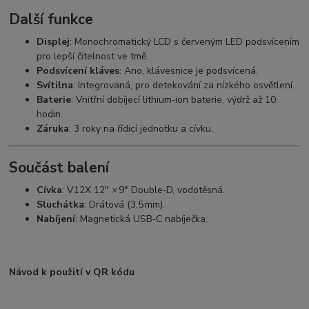
Další funkce
Displej
: Monochromatický LCD s červeným LED podsvícením
pro lepší čitelnost ve tmě.
Podsvícení kláves
: Ano, klávesnice je podsvícená.
Svítilna
: Integrovaná, pro detekování za nízkého osvětlení.
Baterie
: Vnitřní dobíjecí lithium‑ion baterie, výdrž až 10
hodin.
Záruka
: 3 roky na řídicí jednotku a cívku.
Součást balení
Cívka
: V12X 12″ × 9″ Double‑D, vodotěsná.
Sluchátka
: Drátová (3,5 mm).
Nabíjení
: Magnetická USB‑C nabíječka.
Návod k použití v QR kódu