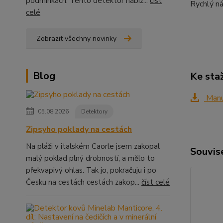
podmínkách. Tento detektor nabíz...
číst
Rychlý n
celé
Zobrazit všechny novinky
Blog
Ke sta
Manu
05.08.2026
Detektory
Zipsyho poklady na cestách
Na pláži v italském Caorle jsem zakopal
Souvise
malý poklad plný drobností, a mělo to
překvapivý ohlas. Tak jo, pokračuju i po
Česku na cestách cestách zakop...
číst celé