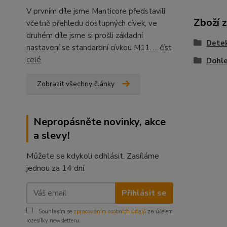
V prvním díle jsme Manticore představili
Zboží 
včetně přehledu dostupných cívek, ve
druhém díle jsme si prošli základní
Detek
nastavení se standardní cívkou M11. ...
číst
celé
Dohle
Zobrazit všechny články
Nepropásněte novinky, akce
a slevy!
Můžete se kdykoli odhlásit. Zasíláme
jednou za 14 dní.
Přihlásit se
Souhlasím se
zpracováním osobních údajů
za účelem
rozesílky newsletteru.