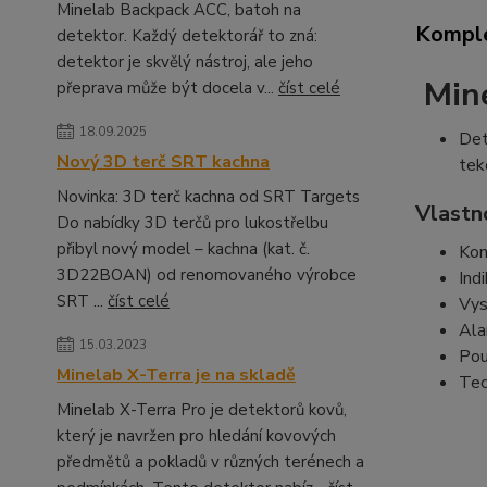
Minelab Backpack ACC, batoh na
Komple
detektor. Každý detektorář to zná:
detektor je skvělý nástroj, ale jeho
Min
přeprava může být docela v...
číst celé
18.09.2025
Det
Nový 3D terč SRT kachna
tek
Novinka: 3D terč kachna od SRT Targets
Vlastn
Do nabídky 3D terčů pro lukostřelbu
přibyl nový model – kachna (kat. č.
Kon
3D22BOAN) od renomovaného výrobce
Ind
SRT ...
číst celé
Vys
Ala
15.03.2023
Pou
Minelab X-Terra je na skladě
Tec
Minelab X-Terra Pro je detektorů kovů,
který je navržen pro hledání kovových
předmětů a pokladů v různých terénech a