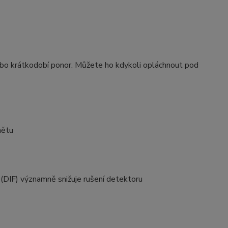
nebo krátkodobí ponor. Můžete ho kdykoli opláchnout pod
mětu
(DIF) významně snižuje rušení detektoru