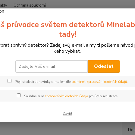
akty
Ochrana soukromí
Nevíte
š průvodce světem detektorů Minelab
Hledat
+420
(Po-Čt
tady!
ybrat správný detektor? Zadej svůj e-mail a my ti pošleme návod
etektory kovů Minelab
Dohledávací detektor Pro Find 15
čeho vybírat.
edávací detektor Pro Find 15
Odeslat
Pro 
Přeji si odebírat novinky e-mailem dle
podmínek zpracování osobních údajů
.
Minela
nevadí
Souhlasím se
zpracováním osobních údajů
pro účely registrace.
oplách
s...
cel
Zavřít
Dos