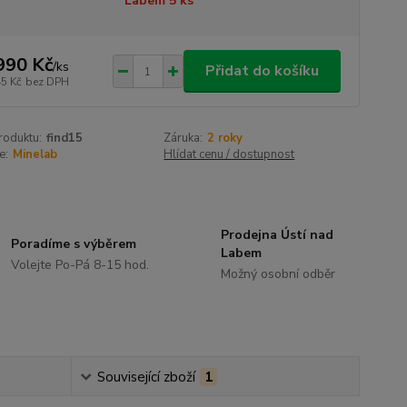
Labem 5 ks
990 Kč
/
ks
Přidat do košíku
45 Kč
bez DPH
roduktu:
find15
Záruka:
2 roky
e:
Minelab
Hlídat cenu / dostupnost
Prodejna Ústí nad
Poradíme s výběrem
Labem
Volejte Po-Pá 8-15 hod.
Možný osobní odběr
Související zboží
1