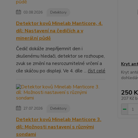
03.08.2026
Detektory
Detektor kovů Minelab Manticore, 4.
díl: Nastavení na čedičích a v
minerální půdě
Čedič dokáže znepříjemnit den i
zkušenému hledači, detektor se rozhoupe,
zvuk se změní na nesrozumitelné vrčení a
Kryt an
cíle skáčou po displeji. Ve 4. díle ...
číst celé
Kryt ant
dohledáv
250 K
207 Kč
b
27.07.2026
Detektory
Detektor kovů Minelab Manticore 3.
díl: Možnosti nastavení s různými
sondami