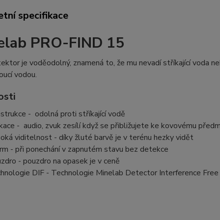
tní specifikace
elab PRO-FIND 15
ektor je voděodolný, znamená to, že mu nevadí stříkající voda 
oucí vodou.
osti
strukce - odolná proti stříkající vodě
ikace - audio, zvuk zesílí když se přibližujete ke kovovému před
oká viditelnost - díky žluté barvě je v terénu hezky vidět
rm - při ponechání v zapnutém stavu bez detekce
zdro - pouzdro na opasek je v ceně
hnologie DIF - Technologie Minelab Detector Interference Free 