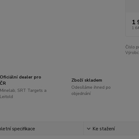
1 
1 6
Číslo p
Výrobc
Oficiální dealer pro
Zboží skladem
ČR
Odesíláme ihned po
Minelab, SRT Targets a
objednání
Leitold
etní specifikace
Ke stažení