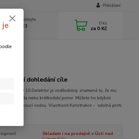
Přihlášení
 si rady? Zavolejte.
0
ks
 je
774877333
za
0 Kč
v, 8-15 hod.)
 podle
snadnější dohledání cíle
b PRO-FIND 15 Detektor je voděodolný, znamená to, že mu
 stříkající voda nebo krátkodobí ponor. Můžete ho kdykoli
nout pod tekoucí vodou. Vlastnosti Konstrukce - odolná proti
ý popis
tupnost
Skladem i na prodejně v Ústí nad