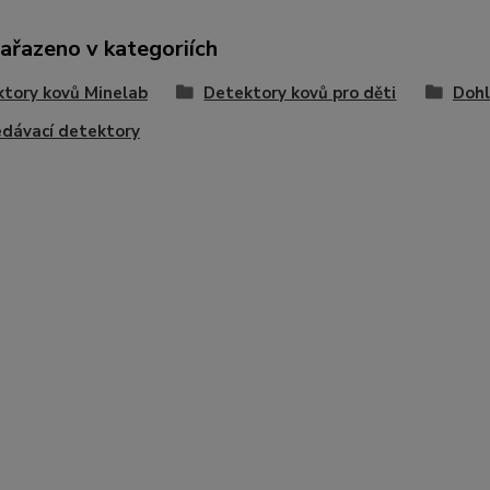
zařazeno v kategoriích
tory kovů Minelab
Detektory kovů pro děti
Dohl
dávací detektory