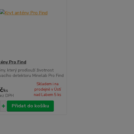
tény Pro Find
ény, který prodlouží životnost
acího detektoru Minelab Pro Find
Skladem i na
č
prodejně v Ústí
/
ks
nad Labem 5 ks
ez DPH
Přidat do košíku