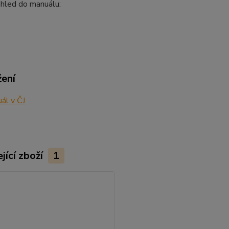
áhled do manuálu:
žení
ál v ČJ
jící zboží
1