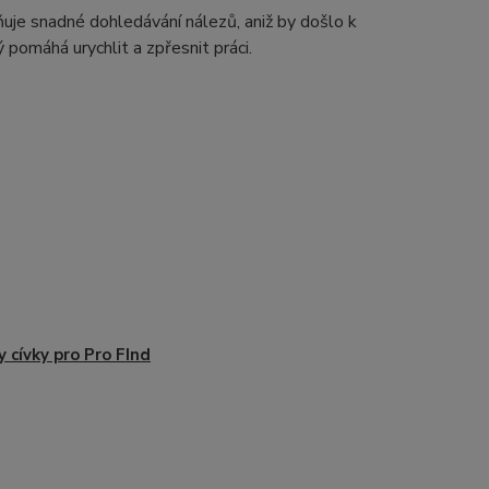
žňuje snadné dohledávání nálezů, aniž by došlo k
 pomáhá urychlit a zpřesnit práci.
y cívky pro Pro FInd