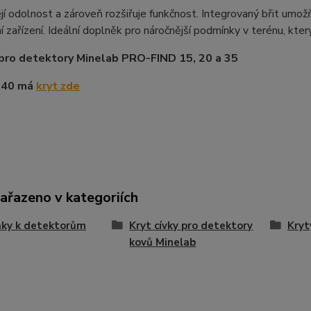
ejí odolnost a zároveň rozšiřuje funkčnost. Integrovaný břit umo
 zařízení. Ideální doplněk pro náročnější podmínky v terénu, který
pro detektory Minelab PRO-FIND 15, 20 a 35
d 40 má
kryt zde
zařazeno v kategoriích
ňky k detektorům
Kryt cívky pro detektory
Kryt
kovů Minelab