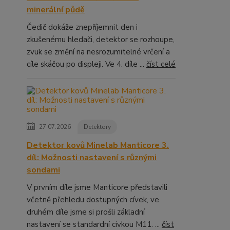
minerální půdě
Čedič dokáže znepříjemnit den i
zkušenému hledači, detektor se rozhoupe,
zvuk se změní na nesrozumitelné vrčení a
cíle skáčou po displeji. Ve 4. díle ...
číst celé
27.07.2026
Detektory
Detektor kovů Minelab Manticore 3.
díl: Možnosti nastavení s různými
sondami
V prvním díle jsme Manticore představili
včetně přehledu dostupných cívek, ve
druhém díle jsme si prošli základní
nastavení se standardní cívkou M11. ...
číst