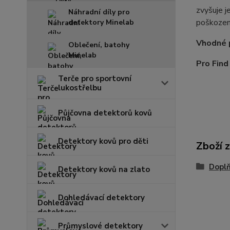
zvyšuje j
Náhradní díly pro
poškození
detektory Minelab
Vhodné 
Oblečení, batohy
Minelab
Pro Fin
Terče pro sportovní
lukostřelbu
Půjčovna detektorů kovů
Detektory kovů pro děti
Zboží 
Dopl
Detektory kovů na zlato
Dohledávací detektory
Průmyslové detektory