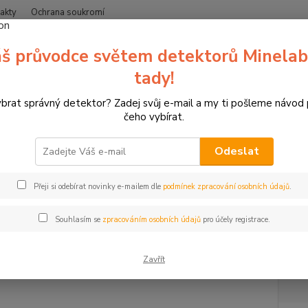
akty
Ochrana soukromí
Nevíte
š průvodce světem detektorů Minelab
Hledat
+420
(Po-Čt
tady!
ybrat správný detektor? Zadej svůj e-mail a my ti pošleme návod
etektory kovů Minelab
Doplňky k detektorům
Kryt cívky pro detekto
čeho vybírat.
 antény Pro Find
Odeslat
Kryt
Přeji si odebírat novinky e-mailem dle
podmínek zpracování osobních údajů
.
Kryt a
Minela
Souhlasím se
zpracováním osobních údajů
pro účely registrace.
Zavřít
Dos