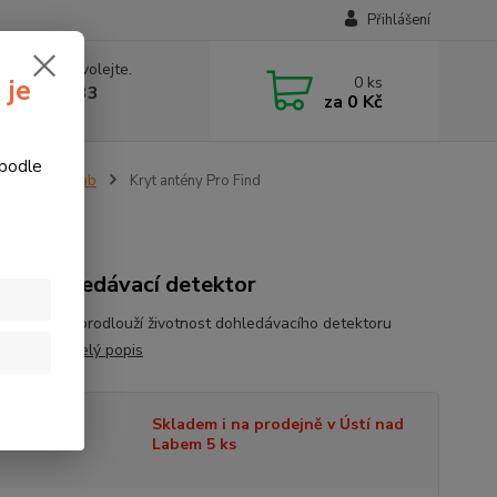
Přihlášení
 si rady? Zavolejte.
0
ks
 je
774877333
za
0 Kč
v, 8-15 hod.)
 podle
ry kovů Minelab
Kryt antény Pro Find
 na dohledávací detektor
ntény, který prodlouží životnost dohledávacího detektoru
b Pro Find
celý popis
tupnost
Skladem i na prodejně v Ústí nad
Labem 5 ks