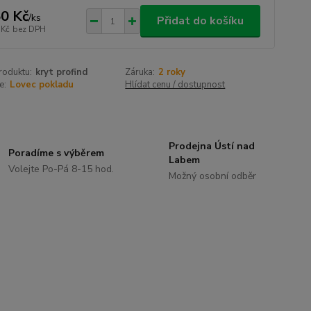
0 Kč
/
ks
Přidat do košíku
 Kč
bez DPH
roduktu:
kryt profind
Záruka:
2 roky
e:
Lovec pokladu
Hlídat cenu / dostupnost
Prodejna Ústí nad
Poradíme s výběrem
Labem
Volejte Po-Pá 8-15 hod.
Možný osobní odběr