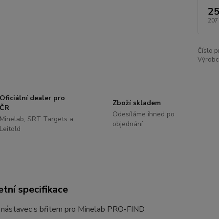
25
207
Číslo p
Výrobc
Oficiální dealer pro
Zboží skladem
ČR
Odesíláme ihned po
Minelab, SRT Targets a
objednání
Leitold
tní specifikace
 nástavec s břitem pro Minelab PRO-FIND