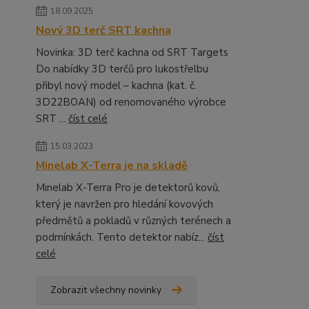
18.09.2025
Nový 3D terč SRT kachna
Novinka: 3D terč kachna od SRT Targets
Do nabídky 3D terčů pro lukostřelbu
přibyl nový model – kachna (kat. č.
3D22BOAN) od renomovaného výrobce
SRT ...
číst celé
15.03.2023
Minelab X-Terra je na skladě
Minelab X-Terra Pro je detektorů kovů,
který je navržen pro hledání kovových
předmětů a pokladů v různých terénech a
podmínkách. Tento detektor nabíz...
číst
celé
Zobrazit všechny novinky