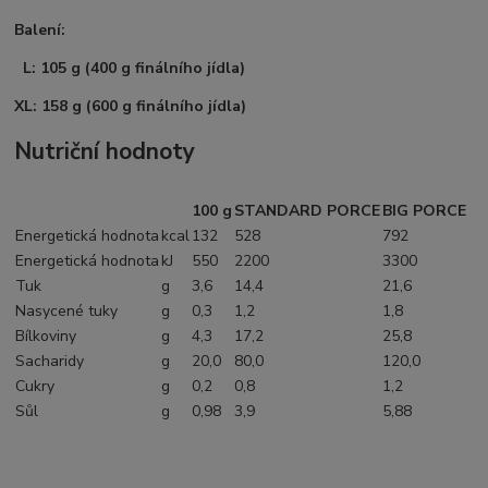
Balení:
L: 105 g (400 g finálního jídla)
XL: 158 g (600 g finálního jídla)
Nutriční hodnoty
100 g
STANDARD PORCE
BIG PORCE
Energetická hodnota
kcal
132
528
792
Energetická hodnota
kJ
550
2200
3300
Tuk
g
3,6
14,4
21,6
Nasycené tuky
g
0,3
1,2
1,8
Bílkoviny
g
4,3
17,2
25,8
Sacharidy
g
20,0
80,0
120,0
Cukry
g
0,2
0,8
1,2
Sůl
g
0,98
3,9
5,88