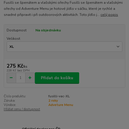
Fusilli se špenátem a vlašskými ořechy Fusilli se špenátem a vlašskými
ořechy od Adventure Menu je hotové jídlo v sáčku, které je rychlé a
snadné připravit i při outdoorových aktivitách. Toto jídlo j...
celý popis
Dostupnost
Na objednávku
Velikost
275 Kč
/
ks
228 Kč
bez DPH
Přidat do košíku
Číslo produktu:
fusilli-vac-XL
Záruka:
2 roky
Výrobce:
Adveture Menu
Hlídat cenu / dostupnost
Oficiální dealer pro ČR