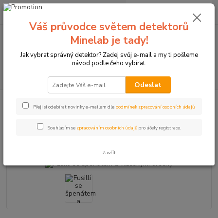
0
ks
+420774877333
za
0 Kč
(Po-Čtv, 8-15 hod.)
Váš průvodce světem detektorů
Minelab je tady!
Menu
Jak vybrat správný detektor? Zadej svůj e-mail a my ti pošleme
návod podle čeho vybírat.
Hledat
Odeslat
Úvod
Fusilli se špenátem a vlašskými ořechy
Přeji si odebírat novinky e-mailem dle
podmínek zpracování osobních údajů
.
Fusilli se špenátem a vlašskými
Souhlasím se
zpracováním osobních údajů
pro účely registrace.
ořechy
Zavřít