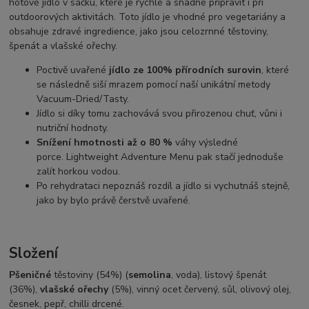
hotové jídlo v sáčku, které je rychlé a snadné připravit i při
outdoorových aktivitách. Toto jídlo je vhodné pro vegetariány a
obsahuje zdravé ingredience, jako jsou celozrnné těstoviny,
špenát a vlašské ořechy.
Poctivě uvařené
jídlo ze 100% přírodních surovin
, které
se následně siší mrazem pomocí naší unikátní metody
Vacuum-Dried/Tasty.
Jídlo si díky tomu zachovává svou přirozenou chuť, vůni i
nutriční hodnoty.
Snížení hmotnosti až o 80 %
váhy výsledné
porce. Lightweight Adventure Menu pak stačí jednoduše
zalít horkou vodou.
Po rehydrataci nepoznáš rozdíl a jídlo si vychutnáš stejně,
jako by bylo právě čerstvě uvařené.
Složení
Pšeničné
těstoviny (54%) (
semolina
, voda), listový špenát
(36%),
vlašské ořechy
(5%), vinný ocet červený, sůl, olivový olej,
česnek, pepř, chilli drcené.